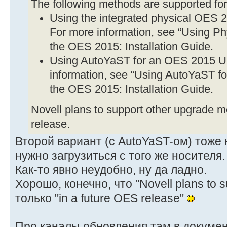
The following methods are supported fo
Using the integrated physical OES 
For more information, see “Using Ph
the OES 2015: Installation Guide.
Using AutoYaST for an OES 2015 U
information, see “Using AutoYaST f
the OES 2015: Installation Guide.
Novell plans to support other upgrade m
release.
Второй вариант (с AutoYaST-ом) тоже н
нужно загрузиться с того же носителя.
Как-то явно неудобно, ну да ладно.
Хорошо, конечно, что "Novell plans to su
только "in a future OES release"
Про каналы обновления там в докумен