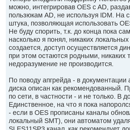
можно, интегрировав OES c AD, разд
пользюкам AD, не используя IDM. На 
штука, позволяющая использовать OES
Не буду спорить, т.к. до конца пока са
насколько я понял, никаких локальных 
создается, доступ осуществляется ди
при этом остаются родными, никаких 
недоразумение не производится.
По поводу апгрейда - в документации 
диска описан как рекомендованный. П
по сети, в частности - и не только. В 
Единственное, на что я пока напоролс
- если в OES прописаны каналы обновл
локальный SMT), они автоматом удаля
SLES11SP3 канал, как рекомендует д