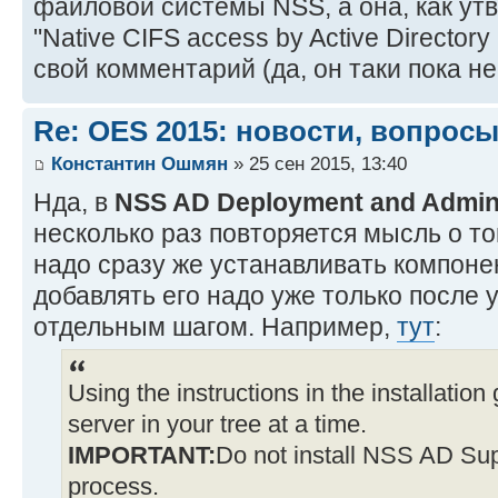
файловой системы NSS, а она, как ут
"Native CIFS access by Active Director
свой комментарий (да, он таки пока н
Re: OES 2015: новости, вопросы
Константин Ошмян
» 25 сен 2015, 13:40
Нда, в
NSS AD Deployment and Admini
несколько раз повторяется мысль о то
надо сразу же устанавливать компон
добавлять его надо уже только после 
отдельным шагом. Например,
тут
:
Using the instructions in the installatio
server in your tree at a time.
IMPORTANT:
Do not install NSS AD Sup
process.