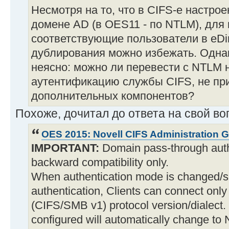
Несмотря на то, что в CIFS-е настро
домене AD (в OES11 - по NTLM), для
соответствующие пользователи в eDire
дублирования можно избежать. Одна
неясно: можно ли перевести с NTLM н
аутентификацию службы CIFS, не при
дополнительных компонентов?
Похоже, дочитал до ответа на свой во
OES 2015: Novell CIFS Administration 
IMPORTANT:
Domain pass-through authe
backward compatibility only.
When authentication mode is changed/se
authentication, Clients can connect onl
(CIFS/SMB v1) protocol version/dialect. 
configured will automatically change t