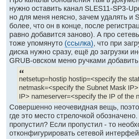
нужно оставить канал SLES11-SP3-Upda
но для меня неясно, зачем удалять и 
более, что он в конце, после регистр
равно добавится заново). А про сетевы
тоже упомянуто
(ссылка)
, что при заг
диска нужно сразу, ещё до загрузки и
GRUB-овском меню ручками добавить
netsetup=hostip hostip=<specify the sta
netmask=<specify the Subnet Mask IP>
IP> nameserver=<specify the IP of the
Совершенно неочевидная вещь, поэто
где это место стрелочкой обозначено.
пропустил? Если пропустил - то необ
отконфигурировать сетевой интерфейс