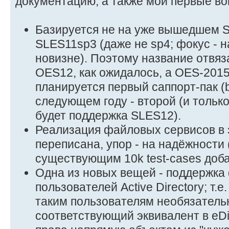
документацию; а также мои первые во
Базируется не на уже вышедшем 
SLES11sp3 (даже не sp4; фокус - н
новизне). Поэтому название отвяз
OES12, как ожидалось, а OES-2015)
планируется первый саппорт-пак (
следующем году - второй (и только
будет поддержка SLES12).
Реализация файловых сервисов в 
переписана, упор - на надёжности (
существующим 10k test-cases доба
Одна из новых вещей - поддержк
пользователей Active Directory; т.е
таким пользователям необязатель
соответствующий эквивалент в eDi