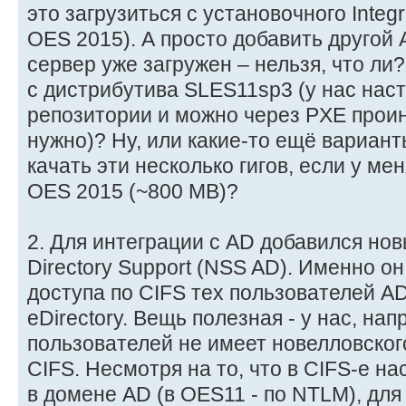
это загрузиться с установочного Inte
OES 2015). А просто добавить другой A
сервер уже загружен – нельзя, что ли?
с дистрибутива SLES11sp3 (у нас нас
репозитории и можно через PXE проин
нужно)? Ну, или какие-то ещё варианты
качать эти несколько гигов, если у м
OES 2015 (~800 MB)?
2. Для интеграции с AD добавился нов
Directory Support (NSS AD). Именно о
доступа по CIFS тех пользователей AD
eDirectory. Вещь полезная - у нас, нап
пользователей не имеет новелловского
CIFS. Несмотря на то, что в CIFS-е н
в домене AD (в OES11 - по NTLM), для