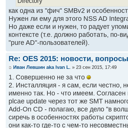
Directory
как одна из "фич" SMBv2 и особеннос
Нужен ли ему для этого NSS AD Integrat
Но даже если и нужен, то радует упо
контексте (т.е. должно работать, по-в
"pure AD"-пользователей).
Re: OES 2015: новости, вопросы
Иван Левшин aka Ivan L.
» 23 сен 2015, 17:49
1. Совершенно не за что
2. Инсталляция - я сам, если честно, 
именно так. Но - что имеем. Согласен 
plcae update через тот же SMT намно
Add-On CD - полагаю, все дело "в вол
сиречь в особенностях работы скрипт
они как-то где-то с чем-то несовместн