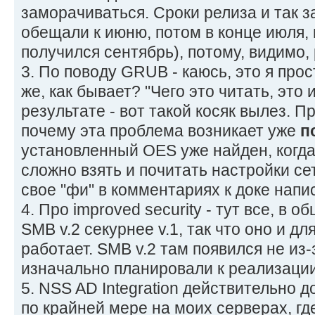
заморачиваться. Сроки релиза и так з
обещали к июню, потом в конце июля,
получился сентябрь), потому, видимо,
3. По поводу GRUB - каюсь, это я про
же, как бывает? "Чего это читать, это и
результате - вот такой косяк вылез. П
почему эта проблема возникает уже
п
установленный OES уже найден, когда
сложно взять и почитать настройки сети
свое "фи" в комментариях к доке напи
4. Про improved security - тут все, в о
SMB v.2 секурнее v.1, так что оно и д
работает. SMB v.2 там появился не из-з
изначально планировали к реализации
5. NSS AD Integration действительно 
по крайней мере на моих серверах, гд