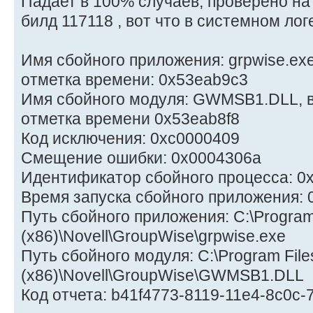
Падает в 100% случаев, проверено на
билд 117118 , вот что в системном лог
Имя сбойного приложения: grpwise.exe,
отметка времени: 0x53eab9c3
Имя сбойного модуля: GWMSB1.DLL, ве
отметка времени 0x53eab8f8
Код исключения: 0xc0000409
Смещение ошибки: 0x0004306a
Идентификатор сбойного процесса: 0
Время запуска сбойного приложения:
Путь сбойного приложения: C:\Program
(x86)\Novell\GroupWise\grpwise.exe
Путь сбойного модуля: C:\Program File
(x86)\Novell\GroupWise\GWMSB1.DLL
Код отчета: b41f4773-8119-11e4-8c0c