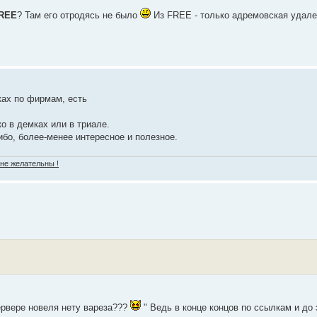
REE
? Там его отродясь не было
Из FREE - только адремовская удале
лках по фирмам, есть
ко в демках или в триале.
ибо, более-менее интересное и полезное.
 не желательны !
ервере новеля нету вареза???
" Ведь в конце концов по ссылкам и до 