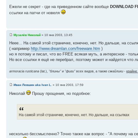
Ежели не секрет - где на приведенном сайте вообще
DOWNLOAD F
ссылки на патчи от новеля
Музалёв Николай
» 10 янв 2003, 13:45
Неее... На самой этой страничке, конечно, нет. Но дальше, на ссы
( например
http://www.dreamlan.com/freeware.htm
)
но я потому и писал, что во FREE всякая муть, а интересное - толь
Но все ссылки я ещё не перебрал, поэтому может и найдется что л
armoracia rusticana
(lat.),
"блины"
и
"фиги"
всех видов, а также
смайлики
-
крайне
Иван Левшин aka Ivan L.
» 10 янв 2003, 17:59
Николай
Прошу прощения, но подобное:
На самой этой страничке, конечно, нет. Но дальше, на ссылках
несколько бессмысленно? Точно также как вопрос - "А почему на с