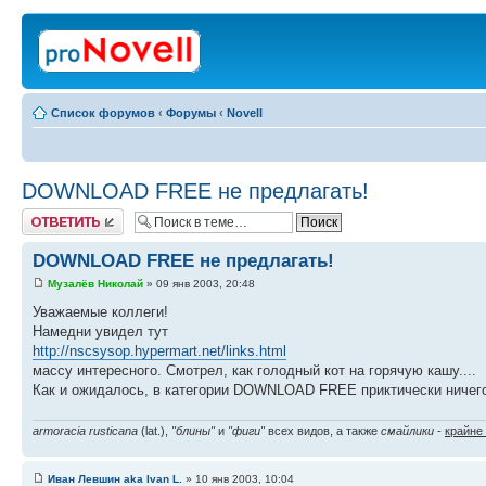
Список форумов
‹
Форумы
‹
Novell
DOWNLOAD FREE не предлагать!
Ответить
DOWNLOAD FREE не предлагать!
Музалёв Николай
» 09 янв 2003, 20:48
Уважаемые коллеги!
Намедни увидел тут
http://nscsysop.hypermart.net/links.html
массу интересного. Смотрел, как голодный кот на горячую кашу....
Как и ожидалось, в категории DOWNLOAD FREE приктически ничего
armoracia rusticana
(lat.),
"блины"
и
"фиги"
всех видов, а также
смайлики
-
крайне
Иван Левшин aka Ivan L.
» 10 янв 2003, 10:04