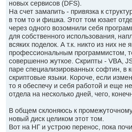
новых сервисов (DFS).
На счет замапить - привязка к структу
в том то и фишка. Этот том юзает отд
через одного возомнили себя програ
для собственного использования, нап
всяких поделок. А т.к. никто из них не 
профессиональным программистом, то
совершенно жуткое. Скрипты - VBA, JSc
паре специализированных софтин, в 
скриптовые языки. Короче, если измен
то я обеспечу и себя работой и еще не
отдела на несколько дней, чего, конеч
В общем склоняюсь к промежуточному
новый диск целиком этот том.
Вот на НГ и устрою перенос, пока поч