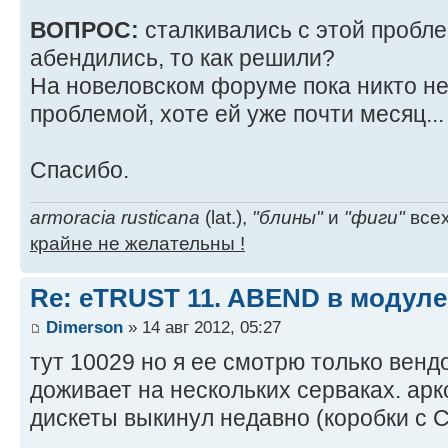
ВОПРОС:
сталкивались с этой пробл
абендились, то как решили?
На новеловском форуме пока никто не
проблемой, хоте ей уже почти месяц...
Спасибо.
armoracia rusticana
(lat.),
"блины"
и
"фиги"
всех
крайне не желательны !
Re: eTRUST 11. ABEND в модул
Dimerson
» 14 авг 2012, 05:27
тут 10029 но я ее смотрю только венд
доживает на нескольких серваках. ар
дискеты выкинул недавно (коробки с 