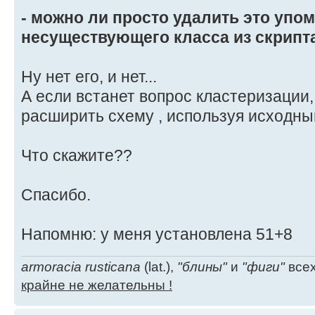
- можно ли просто удалить это упо
"iscsiInitiator" OBJECT-CLASS ::=
несуществующего класса из скрипт
{
Operation ADD,
Ну нет его, и нет...
Flags {DS_EFFECTIVE_CLASS
А если встанет вопрос кластеризации,
SubClassOf {"TOP"},
расширить схему , используя исходный
MustContain {"CN"},
MayContain {
Что скажите??
"iscsiName",
"iscsiTargetDN"
Спасибо.
"iscsiNetAddres
},
Напомню: у меня установлена 51+8
NamedBy {"CN"},
ContainedBy {"Locality", "Count
armoracia rusticana
(lat.),
"блины"
и
"фиги"
всех
"Organization", "Organizational Un
крайне не желательны !
Cluster"},
ASN1ObjID {2 16 840 1 113719 