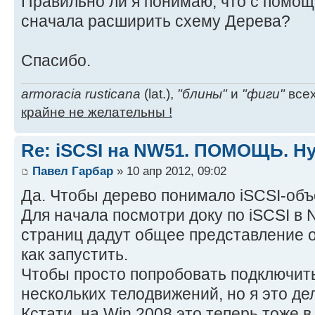
Правильно ли я понимаю, что с помощ
сначала расширить схему Дерева?
Спасибо.
armoracia rusticana
(lat.),
"блины"
и
"фиги"
всех
крайне не желательны !
Re: iSCSI на NW51. ПОМОЩЬ. Ну
Павел Гарбар
» 10 апр 2012, 09:02
Да. Чтобы дерево понимало iSCSI-объ
Для начала посмотри доку по iSCSI в 
страниц дадут общее представление о 
как запустить.
Чтобы просто попробовать подключит
нескольких телодвижений, но я это де
Кстати, на Win 2008 это теперь тоже в