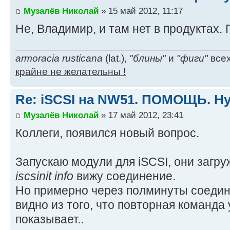
Музалёв Николай
» 15 май 2012, 11:17
Не, Владимир, и там нет в продуктах. П
armoracia rusticana
(lat.),
"блины"
и
"фиги"
всех
крайне не желательны !
Re: iSCSI на NW51. ПОМОЩЬ. Ну
Музалёв Николай
» 17 май 2012, 23:41
Коллеги, появился новый вопрос.
Запускаю модули для iSCSI, они загр
iscsinit info
вижу соединение.
Но примерно через полминуты соедин
видно из того, что повторная команда 
показывает..