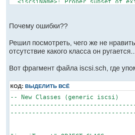
<iscsiName>: Proper subset of exi
<iscsiGUID>: Identical to existin
<iscsiNetAddress>: Identical to e
<iscsiTargetDN>: Identical to exi
Почему ошибки??
<iscsiServiceDN>: Identical to ex
Adding schema classes...
Решил посмотреть, чего же не нравит
<iscsiTarget>: Add Failed
отсутствие какого класса он ругается..
ERROR: NDS Error -604 (FFFFFDA4 
such class
Вот фрагмент файла iscsi.sch, где у
<iscsiInitiator>: Add Failed
ERROR: NDS Error -604 (FFFFFDA4 
КОД:
ВЫДЕЛИТЬ ВСЁ
such class
<iscsiServiceAux>: Proper subset 
-- New Classes (generic iscsi)
<iscsiInitiatorAux>: Proper subse
----------------------------------
definition
----------------------------------
Schema update summary: 0 warnings 