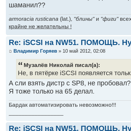
шаманил??
armoracia rusticana
(lat.),
"блины"
и
"фиги"
всех
крайне не желательны !
Re: iSCSI на NW51. ПОМОЩЬ. Ну
Владимир Горяев
» 10 май 2012, 02:08
Музалёв Николай писал(а):
Не, в пятёрке iSCSI появляется только
А сли взять дистр с SP8, не пробовал?
Я тоже только на 65 делал.
Бардак автоматизировать невозможно!!!
_________________
Re: iSCSI на NW51. ПОМОЩЬ. Ну