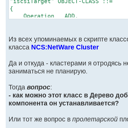
"iscsiTarget" OBJECT-CLASS ::=
{
Operation ADD,
Flags {DS_EFFECTIVE_CLASS
SubClassOf {"TOP"},
MustContain {"CN"},
Из всех упоминаемых в скрипте класс
MayContain {
класса
NCS:NetWare Cluster
"iscsiName",
"iscsiGUID",
Да и откуда - кластерами я отродясь н
"iscsiServiceDN
заниматься не планирую.
},
NamedBy {"CN"},
Тогда
вопрос
:
ContainedBy {"Locality", "Count
- как можно этот класс в Дерево доб
"Organization", "Organizational Un
компонента он устанавливается?
Cluster"},
ASN1ObjID {2 16 840 1 113719 
Или тот же вопрос в
пролетарской
пл
}