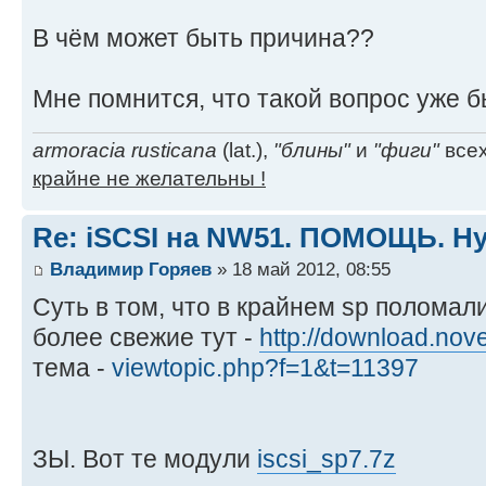
В чём может быть причина??
Мне помнится, что такой вопрос уже бы
armoracia rusticana
(lat.),
"блины"
и
"фиги"
всех
крайне не желательны !
Re: iSCSI на NW51. ПОМОЩЬ. Ну
Владимир Горяев
» 18 май 2012, 08:55
Суть в том, что в крайнем sp полома
более свежие тут -
http://download.nove
тема -
viewtopic.php?f=1&t=11397
ЗЫ. Вот те модули
iscsi_sp7.7z