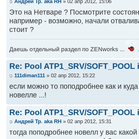
Андрей Тр. aka RH
» 02 апр 2012, 15:06
Это на Нетваре ? Посмотрите состоян
например - возможно, начали отвалив
стоит ?
Даешь отдельный раздел по ZENworks ...
.
Re: Pool ATP1_SRV/SOFT_POOL is
111diman111
» 02 апр 2012, 15:22
если можно то поподробнее как и куда
новелле ...!
Re: Pool ATP1_SRV/SOFT_POOL is
Андрей Тр. aka RH
» 02 апр 2012, 15:31
тогда поподробнее новелл у вас какой