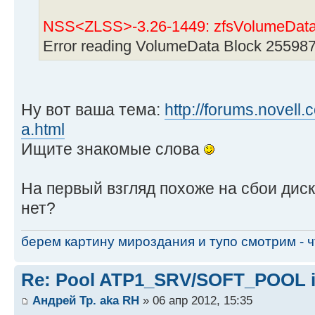
NSS<ZLSS>-3.26-1449: zfsVolumeData
Error reading VolumeData Block 255987
Ну вот ваша тема:
http://forums.novell.c
a.html
Ищите знакомые слова
На первый взгляд похоже на сбои диско
нет?
берем картину мироздания и тупо смотрим - чт
Re: Pool ATP1_SRV/SOFT_POOL is
Андрей Тр. aka RH
» 06 апр 2012, 15:35