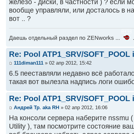
железо - диски, в частности ) ? если м
вообще управляли, или досталось в на
вот .. ?
Даешь отдельный раздел по ZENworks ...
.
Re: Pool ATP1_SRV/SOFT_POOL is
111diman111
» 02 апр 2012, 15:42
6.5 пееставляли недавно всё работало 
такая вот вылезла надпись логи ошиб
Re: Pool ATP1_SRV/SOFT_POOL is
Андрей Тр. aka RH
» 02 апр 2012, 16:06
На консоли сервера наберите nssmu 
Utility ), там посмотрите состояние в