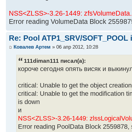
NSS<ZLSS>-3.26-1449: zfsVolumeData.
Error reading VolumeData Block 255987
Re: Pool ATP1_SRV/SOFT_POOL is
Ковалев Артем
» 06 апр 2012, 10:28
111diman111 писал(а):
короче сегодня опять висяк и выкинул
critical: Unable to get the object creatio
critical: Unable to get the modification 
is down
и
NSS<ZLSS>-3.26-1449: zlssLogicalVol
Error reading PoolData Block 2559878,