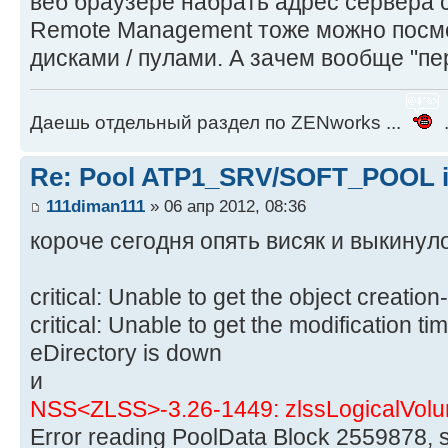
веб браузере набрать адрес сервера с
Remote Management тоже можно посмо
дисками / пулами. А зачем вообще "пе
Даешь отдельный раздел по ZENworks ...
.
Re: Pool ATP1_SRV/SOFT_POOL is
111diman111
» 06 апр 2012, 08:36
короче сегодня опять висяк и выкинуло
critical: Unable to get the object creation
critical: Unable to get the modification t
eDirectory is down
и
NSS<ZLSS>-3.26-1449: zlssLogicalVolu
Error reading PoolData Block 2559878, 