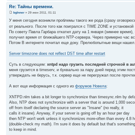
Re: Тайны времени.
bgInner
» 29 июн 2011, 01:11
У меня сегодня возникли проблемы такого же рода (сразу оговорю
от реального. После того как поигрался с TIME ZONE и установко
По совету Павла Гарбара откатил дату на 1 января (зимнее время),
получил время от ближайшего NTP-сервера. Через примерно час вс
Потом В интернете почитал еще доку. Прелюбопытные вещи нашел
Server timezone does not reflect DST time after restart
Суть в следующем:
xntpd надо грузить последней строчкой в auto
меня грузится в timeserv, и буквально за пару дней перед этим пос
утверждать не берусь, т.к. сервер еще не перегружал после прочте
А вот еще информация с одного из
форумов Новела
:
XNTPD.nlm takes a bit longer to synchronize than timesync.nlm by defa
Also, NTP does not synchronize with a server that is around 1,000 sec
off from itself declaring the source server as "Insane" (no really, it
calls it insane). Anyway, if your server is going off by an hour per day
then NTP won't work unless it synchronizes more-often than every 4.8 
(double-check my math). I'm sure it does by default but that's somethin
to keep in mind.