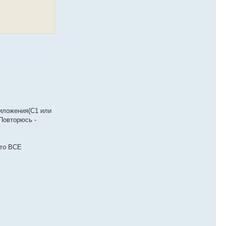
риложения(С1 или
Повторюсь -
что ВСЕ