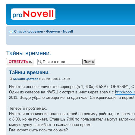
Список форумов
‹
Форумы
‹
Novell
Тайны времени.
Ответить
Тайны времени.
Михаил Цветаев
» 03 июн 2011, 15:35
Имеется энное количество серверов(5.1, 6.0х, 6.5SPх, OES2SP1, 
Один из северов на NW5.1 смотрит в инет берет время с
http://pool.
2011. Везде убрано смещение на один час. Синхронизация в норме!
Теперь о проблемах.
Имеется ограничение пользователей по режиму работы, т.е. временн
с 8:00, но не пускает. Ставишь 7:00 то пользователи могут залогин
милую душу вышибает в назначенное время.
Где может быть порыта собака?