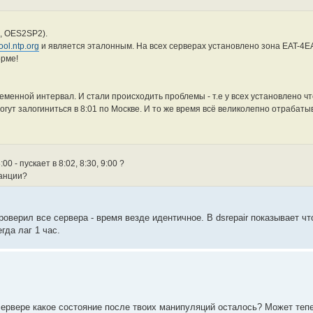
1, OES2SP2).
pool.ntp.org
и является эталонным. На всех серверах установлено зона EAT-4E
орме!
менной интервал. И стали происходить проблемы - т.е у всех установлено чт
могут залогиниться в 8:01 по Москве. И то же время всё великолепно отрабаты
0 - пускает в 8:02, 8:30, 9:00 ?
танции?
оверил все сервера - время везде идентичное. В dsrepair показывает чт
гда лаг 1 час.
 сервере какое состояние после твоих манипуляций осталось? Может тепе