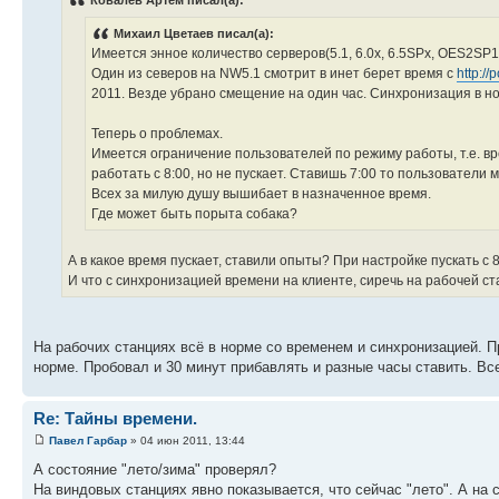
Ковалев Артем писал(а):
Михаил Цветаев писал(а):
Имеется энное количество серверов(5.1, 6.0х, 6.5SPх, OES2SP
Один из северов на NW5.1 смотрит в инет берет время с
http://
2011. Везде убрано смещение на один час. Синхронизация в н
Теперь о проблемах.
Имеется ограничение пользователей по режиму работы, т.е. вре
работать с 8:00, но не пускает. Ставишь 7:00 то пользователи 
Всех за милую душу вышибает в назначенное время.
Где может быть порыта собака?
А в какое время пускает, ставили опыты? При настройке пускать с 8:0
И что с синхронизацией времени на клиенте, сиречь на рабочей с
На рабочих станциях всё в норме со временем и синхронизацией. Пр
норме. Пробовал и 30 минут прибавлять и разные часы ставить. Все
Re: Тайны времени.
Павел Гарбар
» 04 июн 2011, 13:44
А состояние "лето/зима" проверял?
На виндовых станциях явно показывается, что сейчас "лето". А на