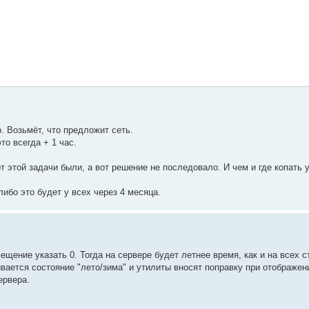
о. Возьмёт, что предложит сеть.
то всегда + 1 час.
 этой задачи были, а вот решение не последовало. И чем и где копать у
либо это будет у всех через 4 месяца.
ещение указать 0. Тогда на сервере будет летнее время, как и на всех с
ивается состояние "лето/зима" и утилиты вносят поправку при отображен
ервера.