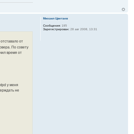
Михаил Цветаев
Сообщения:
195
Зарегистрирован:
28 авг 2008, 13:31
 отставало от
ервера. По совету
учил время от
ntpd у меня
верждать не