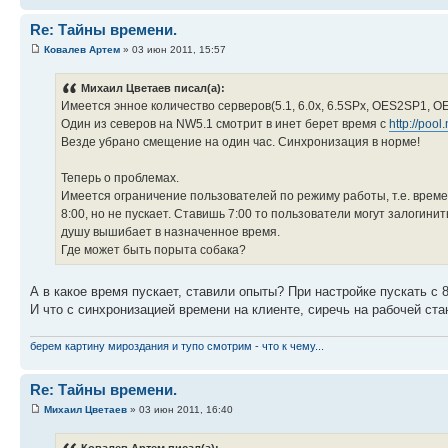
Re: Тайны времени.
Ковалев Артем
» 03 июн 2011, 15:57
Михаил Цветаев писал(а):
Имеется энное количество серверов(5.1, 6.0х, 6.5SPх, OES2SP1, O
Один из северов на NW5.1 смотрит в инет берет время с
http://pool
Везде убрано смещение на один час. Синхронизация в норме!
Теперь о проблемах.
Имеется ограничение пользователей по режиму работы, т.е. времен
8:00, но не пускает. Ставишь 7:00 то пользователи могут залогини
душу вышибает в назначенное время.
Где может быть порыта собака?
А в какое время пускает, ставили опыты? При настройке пускать с 8:0
И что с синхронизацией времени на клиенте, сиречь на рабочей ста
берем картину мироздания и тупо смотрим - что к чему...
Re: Тайны времени.
Михаил Цветаев
» 03 июн 2011, 16:40