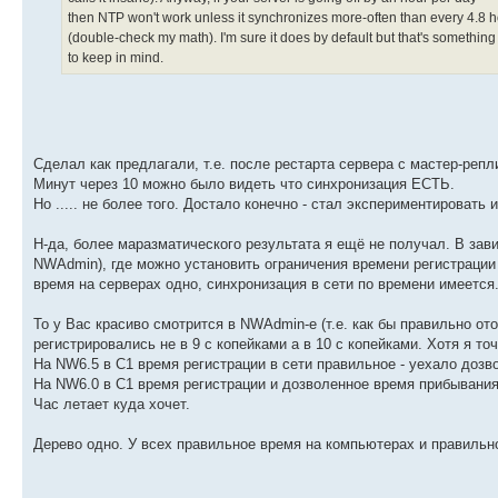
then NTP won't work unless it synchronizes more-often than every 4.8 
(double-check my math). I'm sure it does by default but that's something
to keep in mind.
Сделал как предлагали, т.е. после рестарта сервера с мастер-репл
Минут через 10 можно было видеть что синхронизация ЕСТЬ.
Но ..... не более того. Достало конечно - стал экспериментировать 
Н-да, более маразматического результата я ещё не получал. В завис
NWAdmin), где можно установить ограничения времени регистрации
время на серверах одно, синхронизация в сети по времени имеется
То у Вас красиво смотрится в NWAdmin-е (т.е. как бы правильно от
регистрировались не в 9 с копейками а в 10 с копейками. Хотя я то
На NW6.5 в С1 время регистрации в сети правильное - уехало дозв
На NW6.0 в С1 время регистрации и дозволенное время прибывания
Час летает куда хочет.
Дерево одно. У всех правильное время на компьютерах и правильн