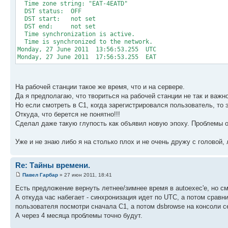
Time zone string: "EAT-4EATD"
DST status: OFF
DST start: not set
DST end: not set
Time synchronization is active.
Time is synchronized to the network.
Monday, 27 June 2011 13:56:53.255 UTC
Monday, 27 June 2011 17:56:53.255 EAT
На рабочей станции такое же время, что и на сервере.
Да я предполагаю, что твориться на рабочей станции не так и важн
Но если смотреть в С1, когда зарегистрировался пользователь, то э
Откуда, что берется не понятно!!!
Сделал даже такую глупость как объявил новую эпоху. Проблемы от
Уже и не знаю либо я на столько плох и не очень дружу с головой, 
Re: Тайны времени.
Павел Гарбар
» 27 июн 2011, 18:41
Есть предложение вернуть летнее/зимнее время в autoexec'е, но см
А откуда час набегает - синхронизация идет по UTC, а потом сравн
пользователя посмотри сначала С1, а потом dsbrowse на консоли с
А через 4 месяца проблемы точно будут.