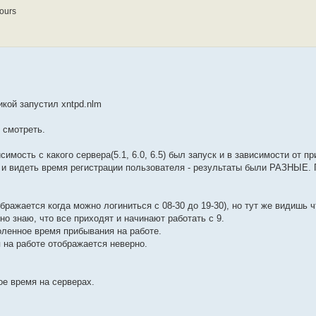
hours
икой запустил xntpd.nlm
и смотреть.
имость с какого сервера(5.1, 6.0, 6.5) был запуск и в зависимости от п
 и видеть время регистрации пользователя - результаты были РАЗНЫЕ. 
.
ображается когда можно логиниться с 08-30 до 19-30), но тут же видишь 
чно знаю, что все приходят и начинают работать с 9.
оленное время прибывания на работе.
 на работе отображается неверно.
ое время на серверах.