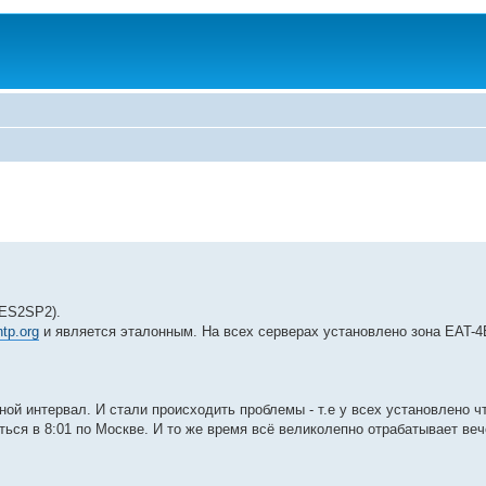
OES2SP2).
ntp.org
и является эталонным. На всех серверах установлено зона EAT-
ой интервал. И стали происходить проблемы - т.е у всех установлено ч
иться в 8:01 по Москве. И то же время всё великолепно отрабатывает ве