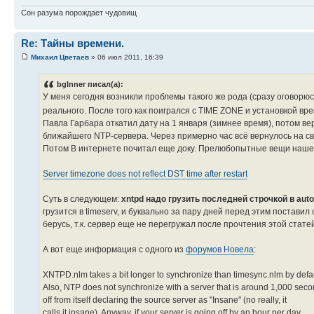
Сон разума порождает чудовищ
Re: Тайны времени.
Михаил Цветаев
» 06 июл 2011, 16:39
bgInner писал(а):
У меня сегодня возникли проблемы такого же рода (сразу оговорю
реального. После того как поигрался с TIME ZONE и установкой в
Павла Гарбара откатил дату на 1 января (зимнее время), потом вер
ближайшего NTP-сервера. Через примерно час всё вернулось на св
Потом В интернете почитал еще доку. Прелюбопытные вещи наше
Server timezone does not reflect DST time after restart
Суть в следующем:
xntpd надо грузить последней строчкой в autoe
грузится в timeserv, и буквально за пару дней перед этим поставил
берусь, т.к. сервер еще не перегружал после прочтения этой стате
А вот еще информация с одного из
форумов Новела
:
XNTPD.nlm takes a bit longer to synchronize than timesync.nlm by defau
Also, NTP does not synchronize with a server that is around 1,000 sec
off from itself declaring the source server as "Insane" (no really, it
calls it insane). Anyway, if your server is going off by an hour per day