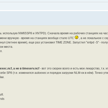
сь: использую NW65SP8 и XNTPD). Сначала время на рабочих станциях на час
ремени вручную - время на станциях вообще стало UTC
, а не локальное с с
нул (летнее время), еще раз установил TIME ZONE. Запустил "xntpd -S" - пол
ои места.
л.
xec.ncf, а не в timeserv.ncf
- вот это скорее всего и есть мое лекарство, т.к. x
 себе SP8 (т.е. изменился autoexec и порядок загрузки NLM-ок в нём). Точно ут
йки.
lt.
onds