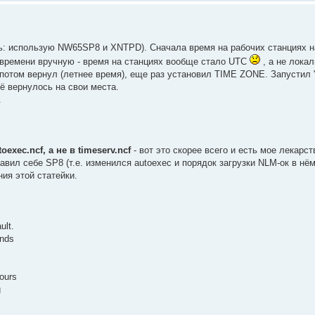
сь: использую NW65SP8 и XNTPD). Сначала время на рабочих станциях н
й времени вручную - время на станциях вообще стало UTC
, а не локал
 потом вернул (летнее время), еще раз установил TIME ZONE. Запустил "
ё вернулось на свои места.
.
exec.ncf, а не в timeserv.ncf
- вот это скорее всего и есть мое лекарство
тавил себе SP8 (т.е. изменился autoexec и порядок загрузки NLM-ок в нём
ния этой статейки.
ult.
onds
hours
g