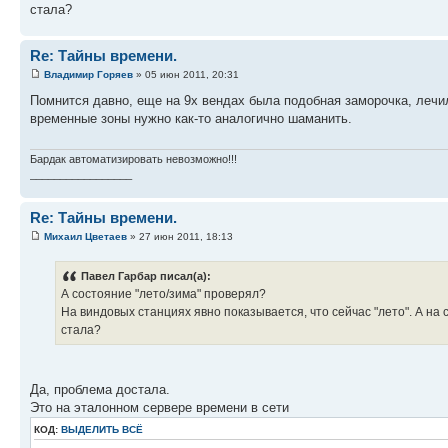
стала?
Re: Тайны времени.
Владимир Горяев
» 05 июн 2011, 20:31
Помнится давно, еще на 9x вендах была подобная заморочка, лечил
временные зоны нужно как-то аналогично шаманить.
Бардак автоматизировать невозможно!!!
_________________
Re: Тайны времени.
Михаил Цветаев
» 27 июн 2011, 18:13
Павел Гарбар писал(а):
А состояние "лето/зима" проверял?
На виндовых станциях явно показывается, что сейчас "лето". А на
стала?
Да, проблема достала.
Это на эталонном сервере времени в сети
КОД:
ВЫДЕЛИТЬ ВСЁ