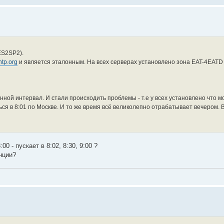
ES2SP2).
.ntp.org
и является эталонным. На всех серверах установлено зона EAT-4EATD 
ной интервал. И стали происходить проблемы - т.е у всех установлено что мо
ться в 8:01 по Москве. И то же время всё великолепно отрабатывает вечером. 
0 - пускает в 8:02, 8:30, 9:00 ?
нции?