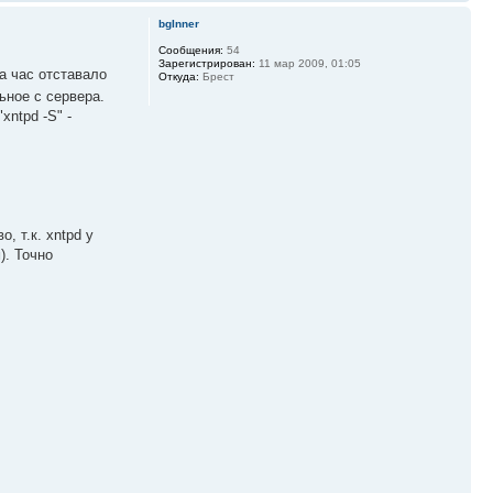
bgInner
Сообщения:
54
Зарегистрирован:
11 мар 2009, 01:05
а час отставало
Откуда:
Брест
ьное с сервера.
xntpd -S" -
, т.к. xntpd у
). Точно