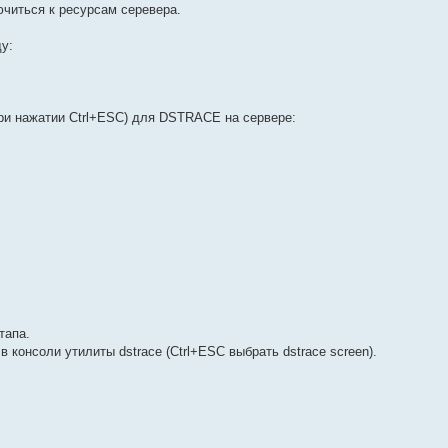
читься к ресурсам серевера.
ду:
при нажатии Ctrl+ESC) для DSTRACE на сервере:
тапа.
консоли утилиты dstrace (Ctrl+ESC выбрать dstrace screen).