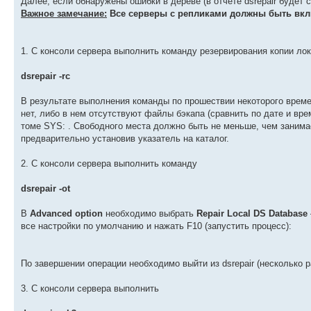
Далее, если обнаружены ошибки в дереве (в отчете dsrepair будет с
Важное замечание:
Все серверы с репликами должны быть вклю
1. С консоли сервера выполнить команду резервирования копии ло
dsrepair -rc
В результате выполнения команды по прошествии некоторого врем
нет, либо в нем отсутствуют файлы бэкапа (сравнить по дате и вр
томе SYS: . Свободного места должно быть не меньше, чем заним
предварительно установив указатель на каталог.
2. С консоли сервера выполнить команду
dsrepair -ot
В
Advanced option
необходимо выбрать
Repair Local DS Database
все настройки по умолчанию и нажать F10 (запустить процесс):
По завершении операции необходимо выйти из dsrepair (несколько ра
3. С консоли сервера выполнить