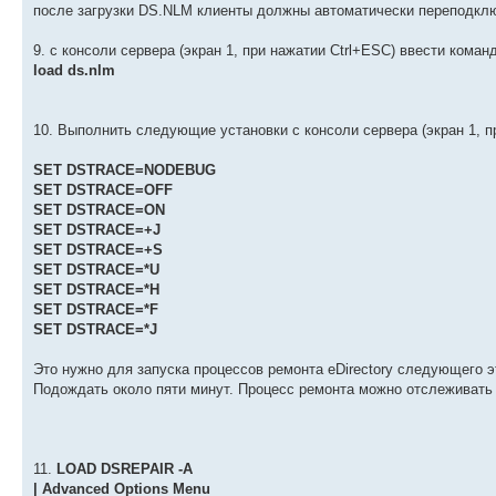
после загрузки DS.NLM клиенты должны автоматически переподклю
9. с консоли сервера (экран 1, при нажатии Ctrl+ESC) ввести коман
load ds.nlm
10. Выполнить следующие установки с консоли сервера (экран 1, 
SET DSTRACE=NODEBUG
SET DSTRACE=OFF
SET DSTRACE=ON
SET DSTRACE=+J
SET DSTRACE=+S
SET DSTRACE=*U
SET DSTRACE=*H
SET DSTRACE=*F
SET DSTRACE=*J
Это нужно для запуска процессов ремонта eDirectory следующего э
Подождать около пяти минут. Процесс ремонта можно отслеживать в 
11.
LOAD DSREPAIR -A
| Advanced Options Menu