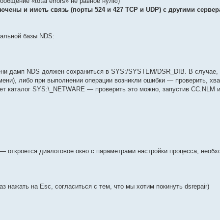
ообщение «total errors» не равное нулю)
чены и иметь связь (порты 524 и 427 TCP и UDP) с другими сервер
кальной базы NDS:
ени дамп NDS должен сохраниться в SYS:/SYSTEM/DSR_DIB. В случае, 
емени), либо при выполнении операции возникли ошибки — проверить, хва
ает каталог SYS:\_NETWARE — проверить это можно, запустив CC.NLM и 
— откроется диалоговое окно с параметрами настройки процесса, необх
з нажать на Esc, согласиться с тем, что мы хотим покинуть dsrepair)