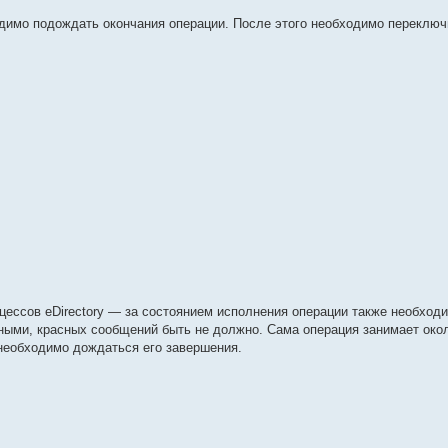
имо подождать окончания операции. После этого необходимо переключ
цессов eDirectory — за состоянием исполнения операции также необход
еными, красных сообщений быть не должно. Сама операция занимает око
 необходимо дождаться его завершения.