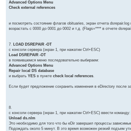
Advanced Options Menu
Check external references
и посмотреть состояние флагов obituaries, экран отчета dsrepair.l
возрастать с 0000 до 0001 до 0002 и т.д. (Flags=**** в отчете dsrepa
7.
LOAD DSREPAIR -OT
с консоли сервера (экран 1, при нажатии Ctrl+ESC)
Load DSREPAIR -OT
в появившемся меню последовательно выбираем:
Advanced Options Menu
Repair local DS database
и выбрать
YES
в пункте
check local references
.
Если будет предложение сохранить изменения в eDirectory после з
8.
с консоли сервера (экран 1, при нажатии Ctrl+ESC) ввести команду:
Unload ds.nlm
Это необходимо для того что бы eDir завершил процессы зависимы
Подождать около 5 минут. В это время возможен резкий подъем ути