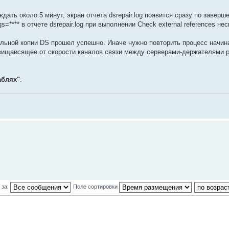
дать около 5 минут, экран отчета dsrepair.log появится сразу по заверш
s=**** в отчете dsrepair.log при выполнении Check external references нес
кальной копии DS прошел успешно. Иначе нужно повторить процесс начина
вищаисящее от скорости каналов связи между серверами-держателями р
аблях"
.
 за:
Поле сортировки