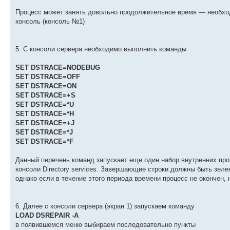
Процесс может занять довольно продолжительное время — необход
консоль (консоль №1)
5. С консоли сервера необходимо выполнить команды
SET DSTRACE=NODEBUG
SET DSTRACE=OFF
SET DSTRACE=ON
SET DSTRACE=+S
SET DSTRACE=*U
SET DSTRACE=*H
SET DSTRACE=+J
SET DSTRACE=*J
SET DSTRACE=*F
Данный перечень команд запускает еще один набор внутренних про
консоли Directory services. Завершающие строки должны быть зел
однако если в течение этого периода времени процесс не окончен,
6. Далее с консоли сервера (экран 1) запускаем команду
LOAD DSREPAIR -A
в появившемся меню выбираем последовательно пункты