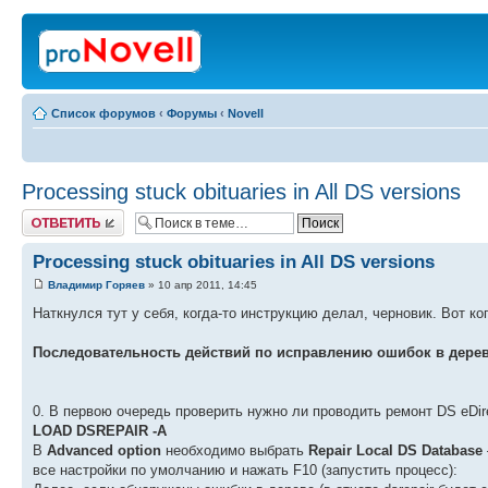
Список форумов
‹
Форумы
‹
Novell
Processing stuck obituaries in All DS versions
Ответить
Processing stuck obituaries in All DS versions
Владимир Горяев
» 10 апр 2011, 14:45
Наткнулся тут у себя, когда-то инструкцию делал, черновик. Вот ко
Последовательность действий по исправлению ошибок в дереве eDi
0. В первою очередь проверить нужно ли проводить ремонт DS eDir
LOAD DSREPAIR -A
В
Advanced option
необходимо выбрать
Repair Local DS Database
все настройки по умолчанию и нажать F10 (запустить процесс):