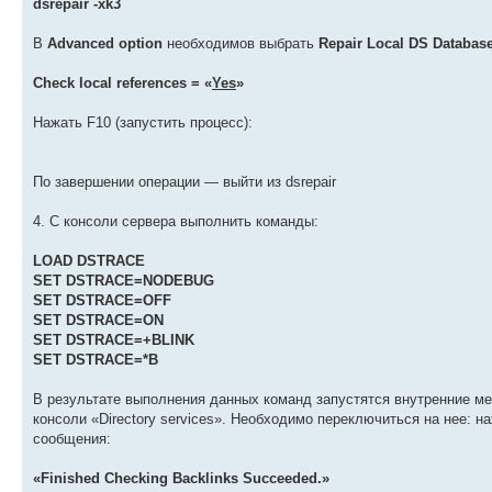
dsrepair -xk3
В
Advanced option
необходимов выбрать
Repair Local DS Databas
Check local references = «
Yes
»
Нажать F10 (запустить процесс):
По завершении операции — выйти из dsrepair
4. С консоли сервера выполнить команды:
LOAD DSTRACE
SET DSTRACE=NODEBUG
SET DSTRACE=OFF
SET DSTRACE=ON
SET DSTRACE=+BLINK
SET DSTRACE=*B
В результате выполнения данных команд запустятся внутренние ме
консоли «Directory services». Необходимо переключиться на нее: н
сообщения:
«Finished Checking Backlinks Succeeded.»