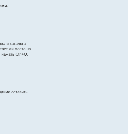
ами.
если каталога
тает ли места на
нажать Ctrl+Q,
одимо оставить