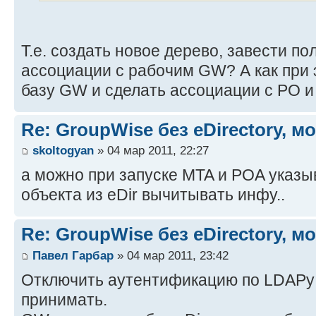
Т.е. создать новое дерево, завести по
ассоциации с рабочим GW? А как при 
базу GW и сделать ассоциации с PO и
Re: GroupWise без eDirectory, м
skoltogyan
» 04 мар 2011, 22:27
а можно при запуске MTA и POA указы
объекта из eDir вычитывать инфу..
Re: GroupWise без eDirectory, м
Павел Гарбар
» 04 мар 2011, 23:42
Отключить аутентификацию по LDAPу 
принимать.