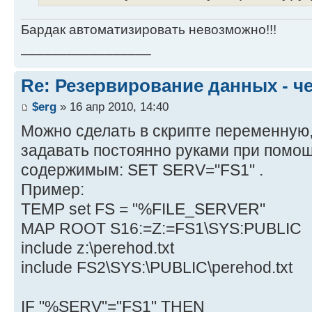
Бардак автоматизировать невозможно!!!
_________________
Re: Резервирование данных - ч
$erg
» 16 апр 2010, 14:40
Можно сделать в скрипте переменную
задавать постоянно руками при помо
содержимым: SET SERV="FS1" .
Пример:
TEMP set FS = "%FILE_SERVER"
MAP ROOT S16:=Z:=FS1\SYS:PUBLIC
include z:\perehod.txt
include FS2\SYS:\PUBLIC\perehod.txt
IF "%SERV"="FS1" THEN