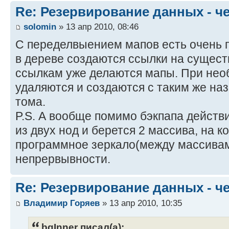
Re: Резервирование данных - ч
solomin
» 13 апр 2010, 08:46
С переделвыением мапов есть очень п
в дереве создаются ссылки на сущест
ссылкам уже делаются мапы. При нео
удаляются и создаются с таким же на
тома.
P.S. А вообще помимо бэкпапа действ
из двух нод и берется 2 массива, на 
программное зеркало(между массивам
непрервывности.
Re: Резервирование данных - ч
Владимир Горяев
» 13 апр 2010, 10:35
bgInner писал(а):