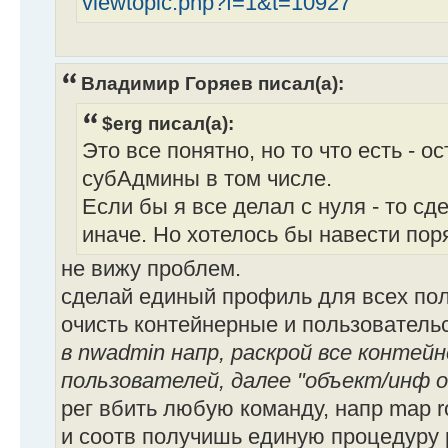
viewtopic.php?f=1&t=10927
Владимир Горяев писал(а):
$erg писал(а):
Это все понятно, но то что есть - о
субАдмины в том числе.
Если бы я все делал с нуля - то с
иначе. Но хотелось бы навести пор
не вижу проблем.
сделай единый профиль для всех по
очисть контейнерные и пользовательс
в nwadmin напр, раскрой все контей
пользователей, далее "объект/инф о
рег вбить любую команду, напр map roo
и соотв получишь единую процедуру 