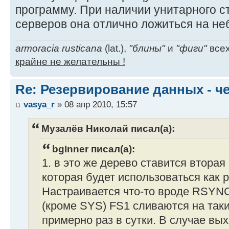
программу. При наличии унитарного с
серверов она отлично ложиться на не
armoracia rusticana
(lat.),
"блины"
и
"фиги"
всех
крайне не желательны !
Re: Резервирование данных - ч
vasya_r
» 08 апр 2010, 15:57
Музалёв Николай писал(а):
bgInner писал(а):
1. в это же дерево ставится втора
которая будет использоваться как 
Настраивается что-то вроде RSYNC
(кроме SYS) FS1 сливаются на так
примерно раз в сутки. В случае вы