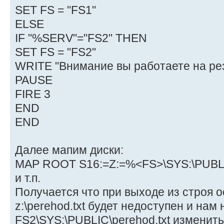
SET FS = "FS1"
ELSE
IF "%SERV"="FS2" THEN
SET FS = "FS2"
WRITE "Внимание вы работаете на ре
PAUSE
FIRE 3
END
END
Далее мапим диски:
MAP ROOT S16:=Z:=%<FS>\SYS:\PUBL
и т.п.
Получается что при выходе из строя о
z:\perehod.txt будет недоступен и нам
FS2\SYS:\PUBLIC\perehod.txt изменить