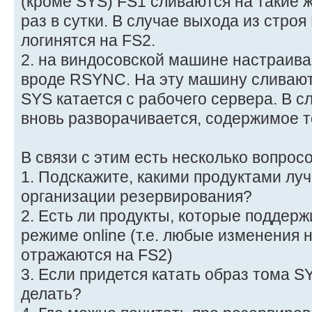
(кроме SYS) FS1 сливаются на такие 
раз в сутки. В случае выхода из стро
логинятся на FS2.
2. на виндосовской машине настраивае
вроде RSYNC. На эту машину сливают
SYS катается с рабочего сервера. В с
вновь разворачивается, содержимое т
В связи с этим есть несколько вопросо
1. Подскажите, какими продуктами лу
организации резервирования?
2. Есть ли продукты, которые поддер
режиме online (т.е. любые изменения
отражаются на FS2)
3. Если придется катать образ тома S
делать?