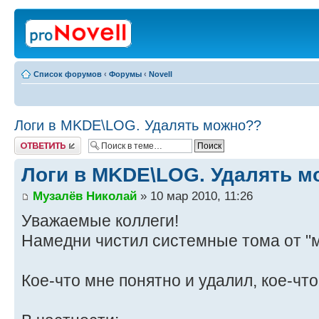
Список форумов
‹
Форумы
‹
Novell
Логи в MKDE\LOG. Удалять можно??
Ответить
Логи в MKDE\LOG. Удалять м
Музалёв Николай
» 10 мар 2010, 11:26
Уважаемые коллеги!
Намедни чистил системные тома от "м
Кое-что мне понятно и удалил, кое-что