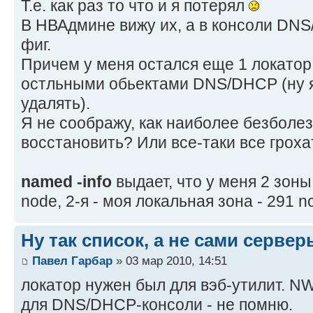
Т.е. как раз то что и я потерял
В НВАдмине вижу их, а в консоли DNS
фиг.
Причем у меня остался еще 1 локатор,
остльными обьектами DNS/DHCP (ну я
удалять).
Я не соображу, как наиболее безболе
восстановить? Или все-таки все гроха
named -info
выдает, что у меня 2 зоны,
node, 2-я - моя локальная зона - 291 n
Ну так список, а не сами сервер
Павел Гарбар
» 03 мар 2010, 14:51
локатор нужен был для вэб-утилит. NW
для DNS/DHCP-консоли - не помню.