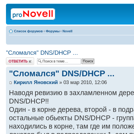
Список форумов
‹
Форумы
‹
Novell
"Сломался" DNS/DHCP ...
Ответить
"Сломался" DNS/DHCP ...
Кирилл Яновский
» 03 мар 2010, 12:06
Наводя ревизию в захламленном дерев
DNS/DHCP!!
Один - в корне дерева, второй - в по
остальные обьекты DNS/DHCP - группа,
находились в корне, там где им полож