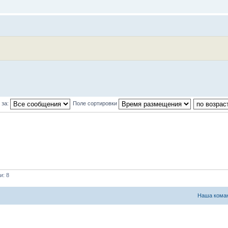
 за:
Поле сортировки
и: 8
Наша кома