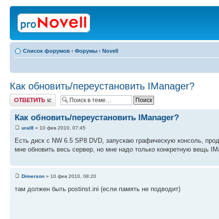
Список форумов
‹
Форумы
‹
Novell
Как обновить/переустановить IManager?
Ответить
Как обновить/переустановить IManager?
ural8
» 10 фев 2010, 07:45
Есть диск с NW 6.5 SP8 DVD, запускаю графическую консоль, проду
мне обновить весь сервер, но мне надо только конкретную вещь IMa
Dimerson
» 10 фев 2010, 08:20
там должен быть postinst.ini (если память не подводит)