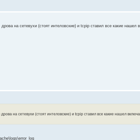
рова на сетевухи (стоят интеловские) и tcpip ставил все какие нашел в
рова на сетевухи (стоят интеловские) и tcpip ставил все какие нашел включа
che\logs\error_log