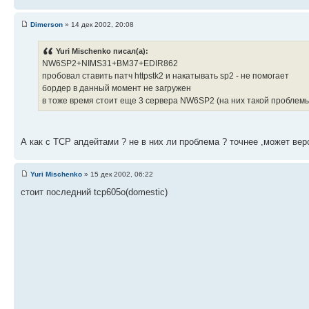
Dimerson
» 14 дек 2002, 20:08
Yuri Mischenko писал(а):
NW6SP2+NIMS31+BM37+EDIR862
пробовал ставить патч httpstk2 и накатывать sp2 - не помогает
бордер в данный момент не загружен
в тоже время стоит еще 3 сервера NW6SP2 (на них такой проблемы
А как с TCP апдейтами ? не в них ли проблема ? точнее ,может вер
Yuri Mischenko
» 15 дек 2002, 06:22
стоит последний tcp605o(domestic)