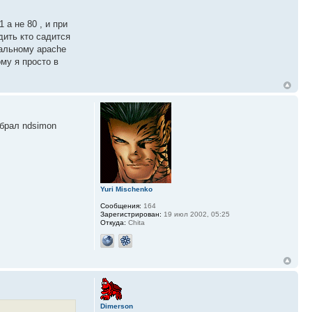
 а не 80 , и при
дить кто садится
мальному apache
му я просто в
убрал ndsimon
Yuri Mischenko
Сообщения:
164
Зарегистрирован:
19 июл 2002, 05:25
Откуда:
Chita
Dimerson