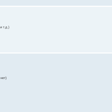
 т.д.)
нет)