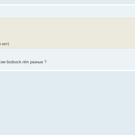
 нет)
сии bsdsock.nlm разные ?