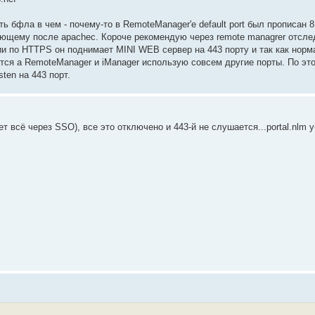
ь бфла в чем - почему-то в RemoteManager'e default port был прописан 81
ртующему после apachec. Короче рекомендую через remote managrer отсле
ции по HTTPS он поднимает MINI WEB сервер на 443 порту и так как нор
стся а RemoteManager и iManager использую совсем другие порты. По это
ten на 443 порт.
т всё через SSO), все это отключено и 443-й не слушается...portal.nlm 