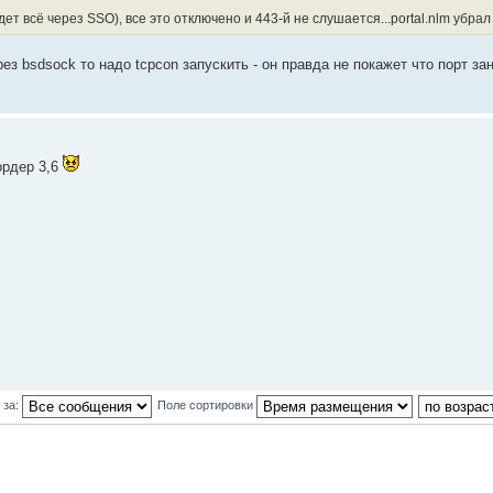
ет всё через SSO), все это отключено и 443-й не слушается...portal.nlm убра
рез bsdsock то надо tcpcon запускить - он правда не покажет что порт з
ордер 3,6
 за:
Поле сортировки