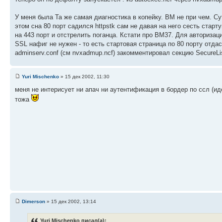
У меня была Та же самая диагностика в копейку. BM не при чем. Сут
этом сна 80 порт садился httpstk сам не давая на него сесть ста
на 443 порт и отстрелить поганца. Кстати про BM37. Для авториза
SSL нафиг не нужен - то есть стартовая страница по 80 порту отда
adminserv.conf (см nvxadmup.ncf) закомментировал секцию SecureLis
Yuri Mischenko
» 15 дек 2002, 11:30
меня не интерисует ни апач ни аутентификация в бордер по ссл (иде
тожа
Dimerson
» 15 дек 2002, 13:14
Yuri Mischenko писал(а):