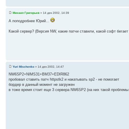
Михаил Григорьев
» 14 дек 2002, 14:39
А поподробнее Юрий...
Какой сервер? (Версия NW, какие патчи ставили, какой софт бегает и
Yuri Mischenko
» 14 дек 2002, 14:47
NW6SP2+NIMS31+BM37+EDIR862
пробовал ставить патч httpstk2 и накатывать sp2 - не помогает
бордер в данный момент не загружен
в тоже время стоит еще 3 сервера NW6SP2 (на них такой проблемы 