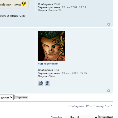
л ndsimon тожа
Сообщения:
2969
Зарегистрирован:
15 сен 2002, 14:39
Откуда:
Регион 70
аняло а лишь сам
Yuri Mischenko
Сообщения:
164
Зарегистрирован:
19 июл 2002, 05:25
Откуда:
Chita
Сообщений: 12 • Страница
1
из
1
Перейти: