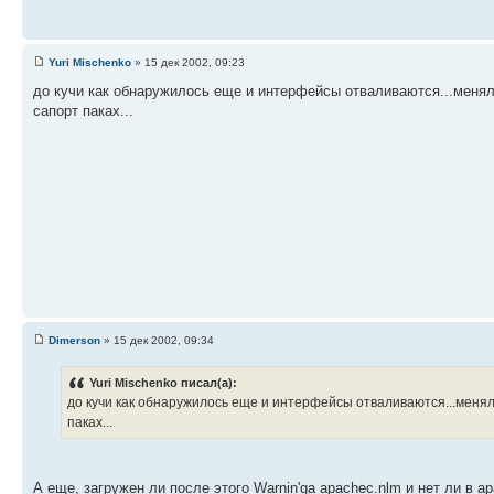
Yuri Mischenko
» 15 дек 2002, 09:23
до кучи как обнаружилось еще и интерфейсы отваливаются...менял д
сапорт паках...
Dimerson
» 15 дек 2002, 09:34
Yuri Mischenko писал(а):
до кучи как обнаружилось еще и интерфейсы отваливаются...менял д
паках...
А еще, загружен ли после этого Warnin'ga apachec.nlm и нет ли в apa