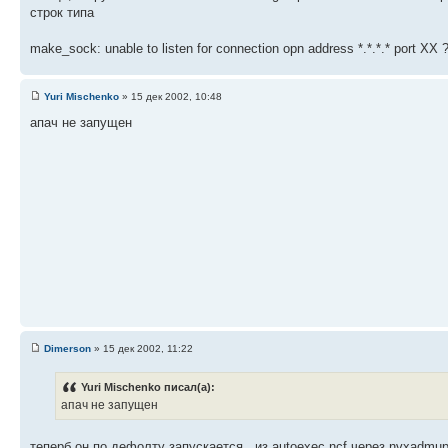
строк типа
make_sock: unable to listen for connection opn address *.*.*.* port XX 
Yuri Mischenko
» 15 дек 2002, 10:48
апач не запущен
Dimerson
» 15 дек 2002, 11:22
Yuri Mischenko писал(а):
апач не запущен
теперб он по дефолту запускается . из autoexec.ncf через nvxadmup