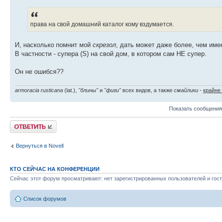
права на свой домашний каталог кому вздумается.
И, насколько помнит мой
скрезол
, дать может даже более, чем име
В частности - супера (S) на свой дом, в котором сам НЕ супер.
Он не ошибся??
armoracia rusticana
(lat.),
"блины"
и
"фиги"
всех видов, а также
смайлики
-
крайне
Показать сообщения
Ответить
Вернуться в Novell
КТО СЕЙЧАС НА КОНФЕРЕНЦИИ
Сейчас этот форум просматривают: нет зарегистрированных пользователей и гост
Список форумов