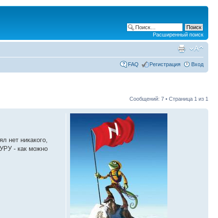
Расширенный поиск
FAQ
Регистрация
Вход
Сообщений: 7 • Страница
1
из
1
л нет никакого,
УРУ - как можно