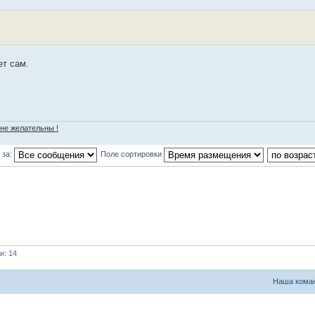
ет сам.
 не желательны !
 за:
Поле сортировки
и: 14
Наша кома