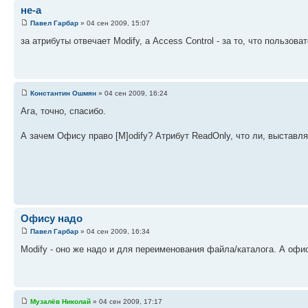
не-а
Павел Гарбар
» 04 сен 2009, 15:07
за атрибуты отвечает Modify, а Access Control - за то, что пользо
Константин Ошмян
» 04 сен 2009, 16:24
Ага, точно, спасибо.
А зачем Офису право [M]odify? Атрибут ReadOnly, что ли, выставлят
Офису надо
Павел Гарбар
» 04 сен 2009, 16:34
Modify - оно же надо и для переименования файла/каталога. А офис
Музалёв Николай
» 04 сен 2009, 17:17