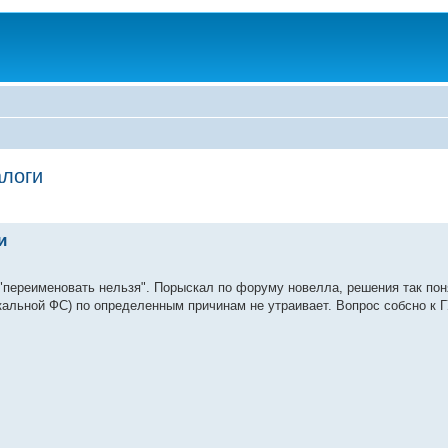
алоги
и
"переименовать нельзя". Порыскал по форуму новелла, решения так поня
окальной ФС) по определенным причинам не утраивает. Вопрос собсно к Г