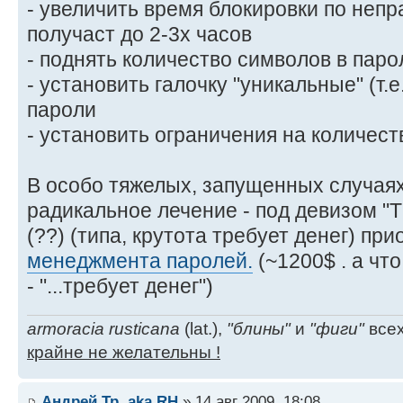
- увеличить время блокировки по неп
получаст до 2-3х часов
- поднять количество символов в паро
- установить галочку "уникальные" (т
пароли
- установить ограничения на количес
В особо тяжелых, запущенных случая
радикальное лечение - под девизом "T
(??) (типа, крутота требует денег) пр
менеджмента паролей.
(~1200$ . а чт
- "...требует денег")
armoracia rusticana
(lat.),
"блины"
и
"фиги"
всех
крайне не желательны !
Андрей Тр. aka RH
» 14 авг 2009, 18:08