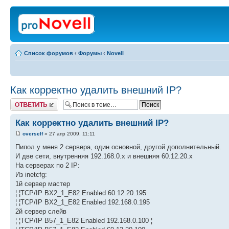
Список форумов
‹
Форумы
‹
Novell
Как корректно удалить внешний IP?
Ответить
Как корректно удалить внешний IP?
overself
» 27 апр 2009, 11:11
Пипол у меня 2 сервера, один основной, другой дополнительный.
И две сети, внутренняя 192.168.0.x и внешняя 60.12.20.x
На серверах по 2 IP:
Из inetcfg:
1й сервер мастер
¦ ¦TCP/IP BX2_1_E82 Enabled 60.12.20.195
¦ ¦TCP/IP BX2_1_E82 Enabled 192.168.0.195
2й сервер слейв
¦ ¦TCP/IP B57_1_E82 Enabled 192.168.0.100 ¦