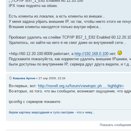
¦ ¦TCP/IP B57_1_E82 Enabled 60.12.20.100
IPX тоже поднято на обоих.
Есть клиенты из локалки, а есть клиенты из внешки...
У меня задача убрать внешние IP, но так, чтобы никто этого не поч
Вгешние клиенты находятся только внутри офиса...
Пробовал удалить на слейве TCP/IP B57_1_E82 Enabled 60.12.20.1
Удалилось, но зайти на него я не смог даже из внутренней сети...
+http://60.12.20.100:8009 работает, а
http://192.168.0.100
нет.
Подскажите пожалуйста, как корректно удалить внешние IPшники, ч
были доступны по внутренним IP, сервера друг друга видели, и т.д..
Ковалев Артем
» 27 апр 2009, 15:34
Во-первых, вот:
http://novell.org.ru/forum/viewtopic.ph ... highlight=
Во-вторых, из того, что вы сообщили, возникает ощущение, что адр
ipconfig с серверов покажите.
берем картину мироздания и тупо смотрим - что к чему...
Показать сообщения