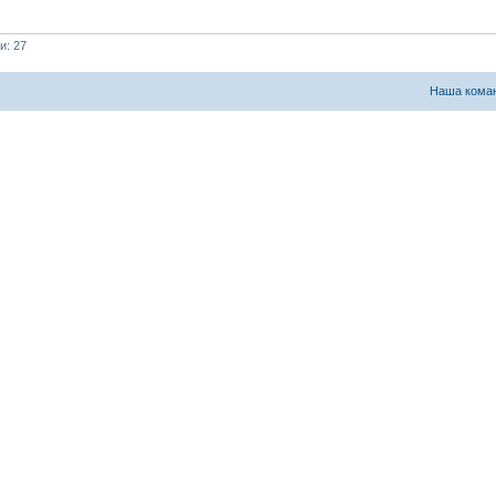
и: 27
Наша кома