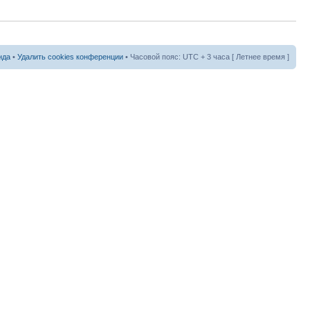
нда
•
Удалить cookies конференции
• Часовой пояс: UTC + 3 часа [ Летнее время ]