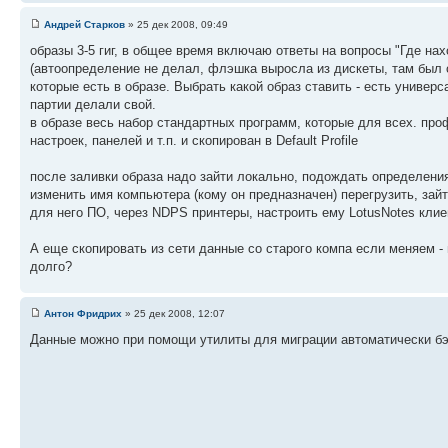
Андрей Старков
» 25 дек 2008, 09:49
образы 3-5 гиг, в общее время включаю ответы на вопросы "Где на
(автоопределение не делал, флэшка выросла из дискеты, там был о
которые есть в образе. Выбрать какой образ ставить - есть униве
партии делали свой.
в образе весь набор стандартных программ, которые для всех. про
настроек, панелей и т.п. и скопирован в Default Profile
после заливки образа надо зайти локально, подождать определения
изменить имя компьютера (кому он предназначен) перегрузить, зай
для него ПО, через NDPS принтеры, настроить ему LotusNotes клие
А еще скопировать из сети данные со старого компа если меняем - 
долго?
Антон Фридрих
» 25 дек 2008, 12:07
Данные можно при помощи утилиты для миграции автоматически бэк