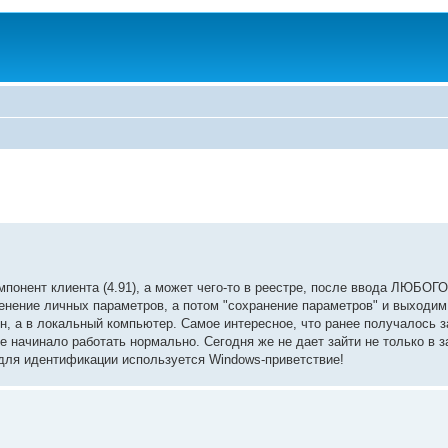
мпонент клиента (4.91), а может чего-то в реестре, после ввода ЛЮБОГ
енение личных параметров, а потом "сохранение параметров" и выходим
ен, а в локальный компьютер. Самое интересное, что ранее получалось з
 начинало работать нормально. Сегодня же не дает зайти не только в
для идентификации используется Windows-приветствие!