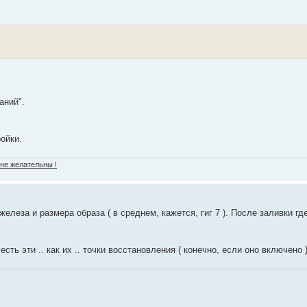
аний".
ойки.
 не желательны !
железа и размера образа ( в среднем, кажется, гиг 7 ). После заливки гд
ть эти .. как их .. точки восстановления ( конечно, если оно включено )