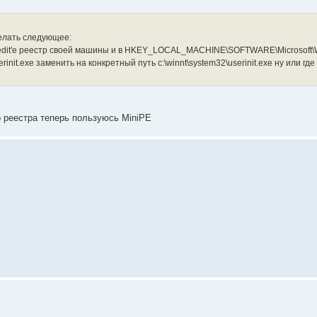
елать следующее:
regedit'e реестр своей машины и в HKEY_LOCAL_MACHINE\SOFTWARE\Microsoft
init.exe заменить на конкретный путь c:\winnt\system32\userinit.exe ну или где
о реестра теперь пользуюсь MiniPE