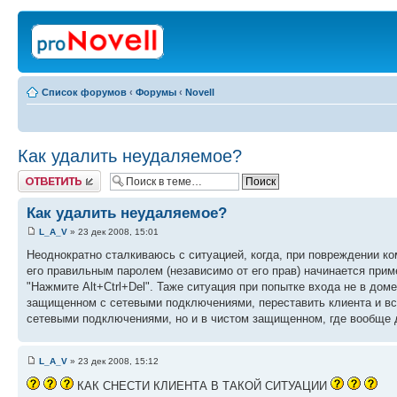
Список форумов
‹
Форумы
‹
Novell
Как удалить неудаляемое?
Ответить
Как удалить неудаляемое?
L_A_V
» 23 дек 2008, 15:01
Неоднократно сталкиваюсь с ситуацией, когда, при повреждении ко
его правильным паролем (независимо от его прав) начинается прим
"Нажмите Alt+Ctrl+Del". Таже ситуация при попытке входа не в дом
защищенном с сетевыми подключениями, переставить клиента и все
сетевыми подключениями, но и в чистом защищенном, где вообще 
L_A_V
» 23 дек 2008, 15:12
КАК СНЕСТИ КЛИЕНТА В ТАКОЙ СИТУАЦИИ