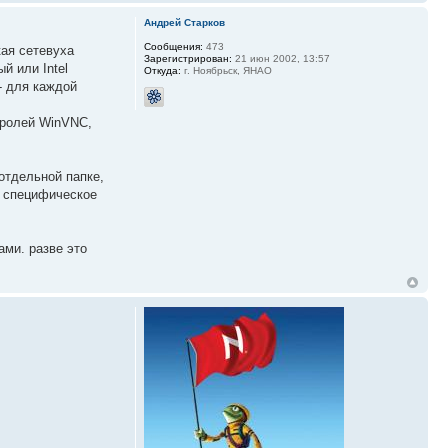
Андрей Старков
Сообщения:
473
кая сетевуха
Зарегистрирован:
21 июн 2002, 13:57
й или Intel
Откуда:
г. Ноябрьск, ЯНАО
- для каждой
аролей WinVNC,
отдельной папке,
я специфическое
ами. разве это