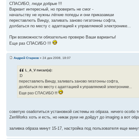
СПАСИБО, люди добрые !!!
Вариант интересный, но проверить не смог -
начальству не нужны лёгкие попеды и они приказамши
переставлють Винду, заливать заново гигатонны софта,
долбаться по месту с адаптацией к управляемой электронике...
При возможности обязательно проверю Ваши варианты!
Еще раз СПАСИБО !!!
Андрей Старков
» 24 дек 2008, 18:07
L_A_V писал(а):
:D
переставлють Винду, заливать заново гигатонны софта,
долбаться по месту с адаптацией к управляемой электронике...
Еще раз СПАСИБО !!!
советую озаботиться установкой системы из образа. ничего особо т
ZenWorks хоть и есть, но никак руки не дойдут до imaging а вот об
заливка образа минут 15-17, настройка под пользователя еще мину