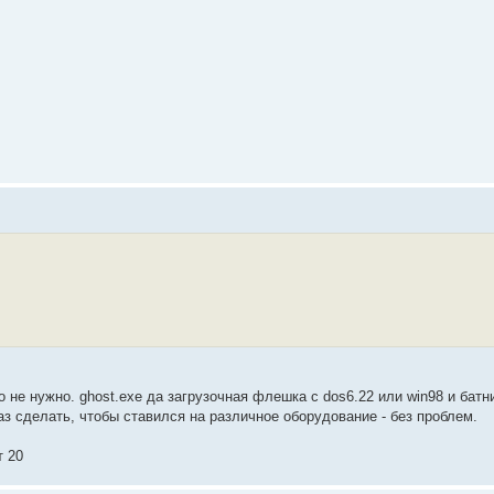
о не нужно. ghost.exe да загрузочная флешка с dos6.22 или win98 и батн
раз сделать, чтобы ставился на различное оборудование - без проблем.
т 20