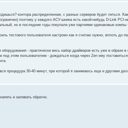
ходишься? контора распределенная, с разных серверов будет литься. Ка
граничен) поэтому у каждого АСУ-шника есть какой-нибудь D-Link PCI-ны
рсальный, но в последние годы покупали уже партиями одинаковые компы 
филь тестового пользователя настроен как я считаю нужно, вплоть до п
 оборудования - практически весь набор драйверов есть уже в образе в 
ти под этим пользователем - дождаться когда через Zen ему поставитьс
нта.
вся процедура 30-40 минут, при которой я занимаюсь еще и другими дел
апить и заливать обратно.