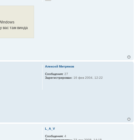
\Windows
 у вас там винда
Алексей Митряков
Сообщения:
27
Зарегистрирован:
16 фев 2004, 12:22
L_A_V
Сообщения:
4
Зарегистрирован:
23 дек 2008, 14:15