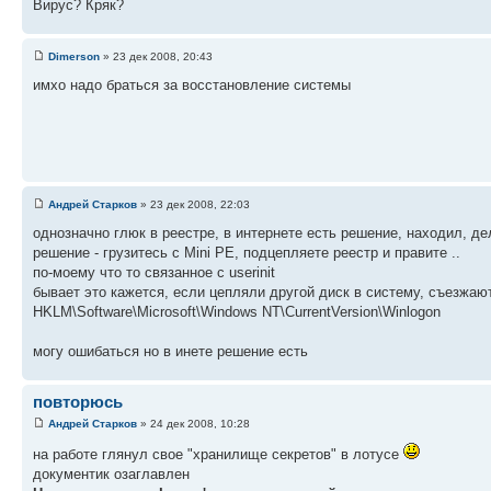
Вирус? Кряк?
Dimerson
» 23 дек 2008, 20:43
имхо надо браться за восстановление системы
Андрей Старков
» 23 дек 2008, 22:03
однозначно глюк в реестре, в интернете есть решение, находил, де
решение - грузитесь с Mini PE, подцепляете реестр и правите ..
по-моему что то связанное с userinit
бывает это кажется, если цепляли другой диск в систему, съезжают б
HKLM\Software\Microsoft\Windows NT\CurrentVersion\Winlogon
могу ошибаться но в инете решение есть
повторюсь
Андрей Старков
» 24 дек 2008, 10:28
на работе глянул свое "хранилище секретов" в лотусе
документик озаглавлен