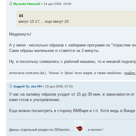
Музалёв Николай
» 24 дек 2008, 19:08
минут 15-17, ... еще минут 20
Медвежуть!
А у меня - несколько образов с наборами программ по "отраслям зн
Сами образы маленькие и ставятся за 3 минуты.
Ну, и поскольку снимались с рабочей машины, то и никакой поднатр
armoracia rusticana
(lat.),
"блины"
и
"фиги"
всех видов, а также
смайлики
-
крайне
Андрей Тр. aka RH
» 25 дек 2008, 07:53
У нас на заливку образов уходит от 15 до 30 мин, в зависимости от 
комп готов к употреблению.
Еще можно посмотреть в сторону ВМВаре и т.п. Хотя ведь в Винде ес
Даешь отдельный раздел по ZENworks ...
.. и печати !