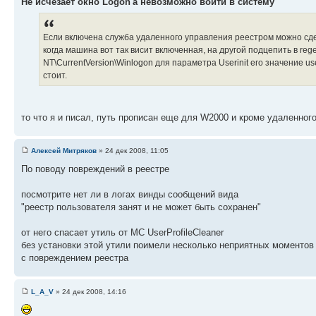
Не исчезает окно Logon'a невозможно войти в систему
Если включена служба удаленного управления реестром можно сд
когда машина вот так висит включенная, на другой подцепить в 
NT\CurrentVersion\Winlogon для параметра Userinit его значение user
стоит.
то что я и писал, путь прописан еще для W2000 и кроме удаленног
Алексей Митряков
» 24 дек 2008, 11:05
По поводу повреждений в реестре
посмотрите нет ли в логах винды сообщений вида
"реестр пользователя занят и не может быть сохранен"
от него спасает утиль от МС UserProfileCleaner
без установки этой утили поимели несколько неприятных моментов
с повреждением реестра
L_A_V
» 24 дек 2008, 14:16