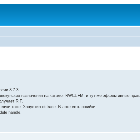
рсии 8.7.3.
опекунские назначения на каталог RWCEFM, и тут-же эффективные права
лучает R F.
плики тоже. Запустил dstrace. В логе есть ошибки:
dule handle.