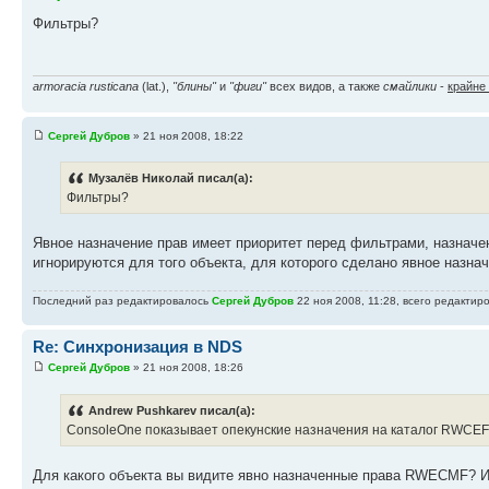
Фильтры?
armoracia rusticana
(lat.),
"блины"
и
"фиги"
всех видов, а также
смайлики
-
крайне
Сергей Дубров
» 21 ноя 2008, 18:22
Музалёв Николай писал(а):
Фильтры?
Явное назначение прав имеет приоритет перед фильтрами, назначе
игнорируются для того объекта, для которого сделано явное назнач
Последний раз редактировалось
Сергей Дубров
22 ноя 2008, 11:28, всего редактиро
Re: Синхронизация в NDS
Сергей Дубров
» 21 ноя 2008, 18:26
Andrew Pushkarev писал(а):
ConsoleOne показывает опекунские назначения на каталог RWCEFM
Для какого объекта вы видите явно назначенные права RWECMF? 