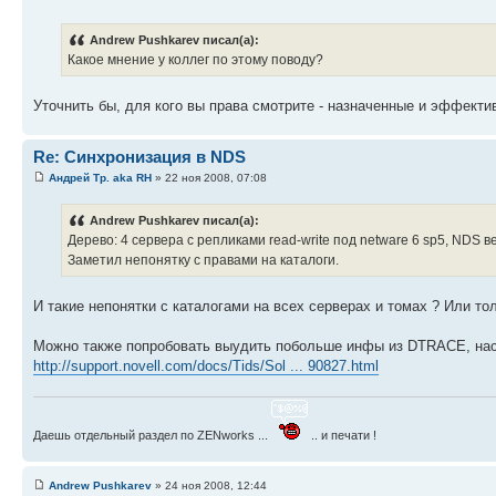
Andrew Pushkarev писал(а):
Какое мнение у коллег по этому поводу?
Уточнить бы, для кого вы права смотрите - назначенные и эффекти
Re: Синхронизация в NDS
Андрей Тр. aka RH
» 22 ноя 2008, 07:08
Andrew Pushkarev писал(а):
Дерево: 4 сервера с репликами read-write под netware 6 sp5, NDS ве
Заметил непонятку с правами на каталоги.
И такие непонятки с каталогами на всех серверах и томах ? Или то
Можно также попробовать выудить побольше инфы из DTRACE, насчет
http://support.novell.com/docs/Tids/Sol ... 90827.html
Даешь отдельный раздел по ZENworks ...
.. и печати !
Andrew Pushkarev
» 24 ноя 2008, 12:44