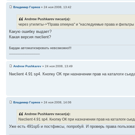
Владимир Горяев
» 24 ноя 2008, 13:42
Andrew Pushkarev писал(а):
через утилиты->"Права опекуна" и "наследуемые права и фильтры 
Какую ошибку выдает?
Какая версия nwclient?
Бардак автоматизировать невозможно!!!
_________________
Andrew Pushkarev
» 24 ноя 2008, 13:49
Nwclient 4.91 sp4. Кнопку ОК при назначении прав на каталоги сьед
Владимир Горяев
» 24 ноя 2008, 14:06
Andrew Pushkarev писал(а):
Nwclient 4.91 sp4. Кнопку ОК при назначении прав на каталоги сье
Уже есть 491sp5 и постфиксы, попробуй. И проверь права пользов