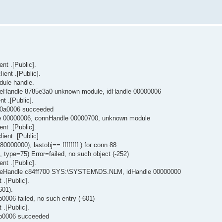
nt .[Public].
ent .[Public].
dule handle.
leHandle 8785e3a0 unknown module, idHandle 00000006
t .[Public].
5d0a0006 succeeded
le 00000006, connHandle 00000700, unknown module
nt .[Public].
ent .[Public].
00000), lastobj== ffffffff ) for conn 88
 type=75) Error=failed, no such object (-252)
nt .[Public].
uleHandle c84ff700 SYS:\SYSTEM\DS.NLM, idHandle 00000000
.[Public].
601).
006 failed, no such entry (-601)
.[Public].
0b0006 succeeded