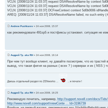
VCLN: [2008/11/24 11:03:37] request DSAResolveName by context 5d
VCLN: [2008/11/24 11:03:37] request DSAResolveName by context 5d0b0
VCLN: [2008/11/24 11:03:37] DCFreeContext context 5d0b0006 idHa
AREQ: [2008/11/24 11:03:37] DSAResolveName failed, no such entry (-
Andrew Pushkarev
» 24 ноя 2008, 15:37
как рекомендовали 491sp5 и постфиксы установил. ситуация не из
Андрей Тр. aka RH
» 24 ноя 2008, 16:14
При чем тут вообще клиент, ну давайте посмотрим, что из траст
вывод, что такая фигня на разных ( всех ? ) серверах и их ( NSS ) 
Даешь отдельный раздел по ZENworks ...
.. и печати !
Андрей Тр. aka RH
» 24 ноя 2008, 16:25
Рекомендую почитать, например,
http://support.novell.com/docs/Tids/
http://www.novell.com/support/viewConte ... Id=3196739
Вообще, на первый взгляд, рекомендуют nss /VisibilityRebuild=имя