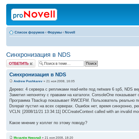
Список форумов
‹
Форумы
‹
Novell
Синхронизация в NDS
Ответить
Синхронизация в NDS
Andrew Pushkarev
» 21 ноя 2008, 16:05
Дерево: 4 сервера с репликами read-write под netware 6 sp5, NDS ве
Заметил непонятку с правами на каталоги. ConsoleOne показывает 
Программа Tbackup показывает RWCEFM. Пользователь реально по
Dsrepair пустил на всех серверах. Ошибок нет, время синхронно, ре
VCLN: [2008/11/21 13:34:11] DCCreateContext called with an invalid mo
Какое мнение у коллег по этому поводу?
Музалёв Николай
» 21 ноя 2008, 18:20