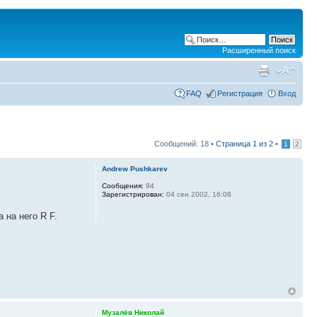
Расширенный поиск
FAQ
Регистрация
Вход
Сообщений: 18 •
Страница
1
из
2
•
1
2
Andrew Pushkarev
Сообщения:
94
Зарегистрирован:
04 сен 2002, 16:08
 на него R F.
Музалёв Николай