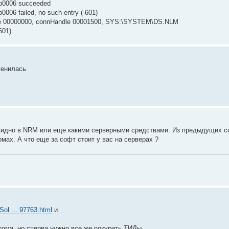
0b0006 succeeded
006 failed, no such entry (-601)
ndle 00000000, connHandle 00001500, SYS:\SYSTEM\DS.NLM
601).
менилась
ей видно в NRM или еще какими серверными средствами. Из предыдущих 
томах. А что еще за софт стоит у вас на серверах ?
Sol ... 97763.html
и
_тома, но сперва нужно все же покурить ТИДы.