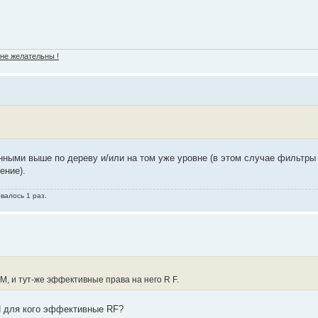
 не желательны !
нными выше по дереву и/или на том уже уровне (в этом случае фильтры
ение).
валось 1 раз.
, и тут-же эффективные права на него R F.
И для кого эффективные RF?