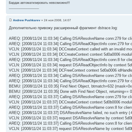
Бардак автоматизировать невозможно!!!
_________________
Andrew Pushkarev
» 24 ноя 2008, 14:07
Дополнительно привожу расширенный фрагмент dstrace.log:
AREQ: [2008/11/24 11:03:34] Calling DSAResolveName conn:279 for clie
AREQ: [2008/11/24 11:03:34] Calling DSAReadObjectInfo conn:279 for cli
VCLN: [2008/11/24 11:03:34] DCCreateContext called with an invalid mo
VCLN: [2008/11/24 11:03:34] DCCreateContext context 5d0a0006 modu
AREQ: [2008/11/24 11:03:34] Calling DSAReadObjectInfo conn:8 for clien
VCLN: [2008/11/24 11:03:34] request DSAReadObjectInfo by context 
VCLN: [2008/11/24 11:03:34] DCFreeContext context 5d0a0006 idHand
AREQ: [2008/11/24 11:03:34] Calling DSAResolveName conn:279 for clie
AREQ: [2008/11/24 11:03:34] Calling DSAReadObjectInfo conn:279 for cli
BEMU: [2008/11/24 11:03:35] Find Next Object, btmatch=632 (mask=0x800
BEMU: [2008/11/24 11:03:35] Done with Find Next Object, returning== 0,
AREQ: [2008/11/24 11:03:37] Calling DSAResolveName conn:279 for clie
VCLN: [2008/11/24 11:03:37] DCCreateContext context 5d0b0006 mod
AREQ: [2008/11/24 11:03:37] Calling DSAResolveName conn:8 for client 
AREQ: [2008/11/24 11:03:37] DSAResolveName failed, no such entry (-
VCLN: [2008/11/24 11:03:37] request DSAResolveName by context 5d0b0
AREQ: [2008/11/24 11:03:37] Calling DSAResolveName conn:8 for client 
VCLN: [2008/11/24 11:03:37] request DSAResolveName by context 5d