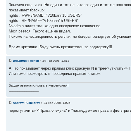
Замечен еще глюк. На один и тот же каталог один и тот же пользо
показывает tbackup:
rights . RWF /NAME="V10bann15.USERS"
rights . RF /NAME="V10bann15.USERS"
Nvadmin видит только одно опекунское назначение.
Мозг рвется. Такого еще не видел.
Похоже на несинхронность реплик, но dsrepair рапортует об успеш
Время критично. Буду очень признателен за поддержку!!!
Владимир Горяев
» 24 ноя 2008, 13:12
А что показывает через правый клик красную N в трее->утилиты->"
Или тоже посмотреть в проводнике правым кликом.
Бардак автоматизировать невозможно!!!
_________________
Andrew Pushkarev
» 24 ноя 2008, 13:35
через утилиты->"Права опекуна" и "наследуемые права и фильтры в