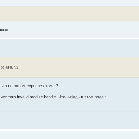
вные.
рсии 8.7.3.
лько на одном сервере / томе ?
 того invalid module handle. Что-нибудь в этом роде :