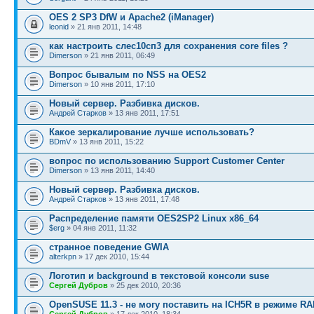
OES 2 SP3 DfW и Apache2 (iManager)
leonid
» 21 янв 2011, 14:48
как настроить слес10сп3 для сохранения core files ?
Dimerson
» 21 янв 2011, 06:49
Вопрос бывалым по NSS на OES2
Dimerson
» 10 янв 2011, 17:10
Новый сервер. Разбивка дисков.
Андрей Старков
» 13 янв 2011, 17:51
Какое зеркалирование лучше использовать?
BDmV
» 13 янв 2011, 15:22
вопрос по использованию Support Customer Center
Dimerson
» 13 янв 2011, 14:40
Новый сервер. Разбивка дисков.
Андрей Старков
» 13 янв 2011, 17:48
Распределение памяти OES2SP2 Linux x86_64
$erg
» 04 янв 2011, 11:32
странное поведение GWIA
alterkpn
» 17 дек 2010, 15:44
Логотип и background в текстовой консоли suse
Сергей Дубров
» 25 дек 2010, 20:36
OpenSUSE 11.3 - не могу поставить на ICH5R в режиме RA