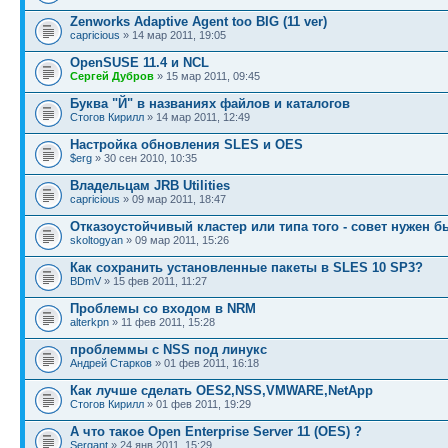
Zenworks Adaptive Agent too BIG (11 ver)
capricious
» 14 мар 2011, 19:05
OpenSUSE 11.4 и NCL
Сергей Дубров
» 15 мар 2011, 09:45
Буква "Й" в названиях файлов и каталогов
Стогов Кирилл
» 14 мар 2011, 12:49
Настройка обновления SLES и OES
$erg
» 30 сен 2010, 10:35
Владельцам JRB Utilities
capricious
» 09 мар 2011, 18:47
Отказоустойчивый кластер или типа того - совет нужен 
skoltogyan
» 09 мар 2011, 15:26
Как сохранить установленные пакеты в SLES 10 SP3?
BDmV
» 15 фев 2011, 11:27
Проблемы со входом в NRM
alterkpn
» 11 фев 2011, 15:28
проблеммы с NSS под линукс
Андрей Старков
» 01 фев 2011, 16:18
Как лучше сделать OES2,NSS,VMWARE,NetApp
Стогов Кирилл
» 01 фев 2011, 19:29
А что такое Open Enterprise Server 11 (OES) ?
Sergant
» 24 янв 2011, 15:29