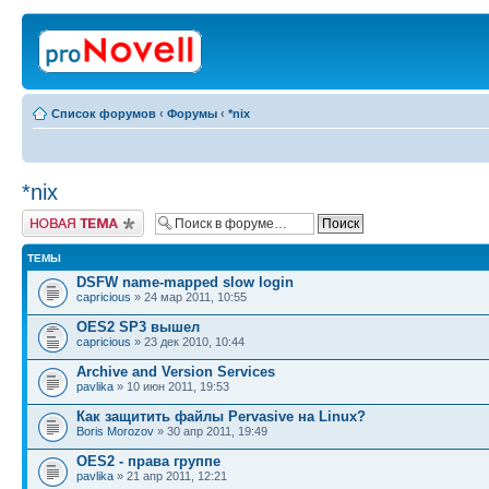
Список форумов
‹
Форумы
‹
*nix
*nix
Новая тема
ТЕМЫ
DSFW name-mapped slow login
capricious
» 24 мар 2011, 10:55
OES2 SP3 вышел
capricious
» 23 дек 2010, 10:44
Archive and Version Services
pavlika
» 10 июн 2011, 19:53
Как защитить файлы Pervasive на Linux?
Boris Morozov
» 30 апр 2011, 19:49
OES2 - права группе
pavlika
» 21 апр 2011, 12:21