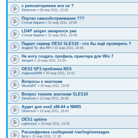
с репозиториями все ок ?
Dimerson
» 09 апр 2011, 13:28
Портал самообслуживания ???
Стогов Кирилл
» 31 мар 2011, 19:05
LDAP axigen запарился уже
Стогов Кирилл
» 21 мар 2011, 19:40
Падает сервер OES2 SLES10 - что бы ещё проверить ?
Андрей Тр. aka RH
» 31 мар 2011, 14:45
Не могу создать профиль принтера для Win 7
Sergant
» 10 мар 2011, 14:34
OES2 SP3 проблема NSS
magician9999
» 30 мар 2011, 14:41
Вопросы к знатокам
WizardNT
» 29 мар 2011, 10:55
Вопрос тонким знатокам SLES10
Dimerson
» 12 мар 2011, 16:06
Аудит для oes2 x86-64 и NW65
Dimerson
» 16 мар 2011, 18:42
OES1 uptime
capricious
» 16 мар 2011, 14:20
Расшифровка сообщений /var/log/messages
$erg
» 15 мар 2011, 17:18