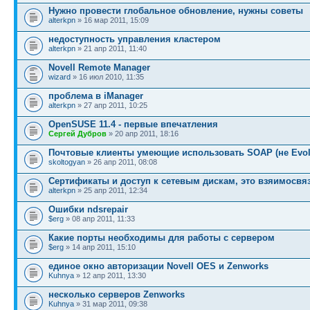
Нужно провести глобальное обновление, нужны советы
alterkpn
» 16 мар 2011, 15:09
недоступность управления кластером
alterkpn
» 21 апр 2011, 11:40
Novell Remote Manager
wizard
» 16 июл 2010, 11:35
проблема в iManager
alterkpn
» 27 апр 2011, 10:25
OpenSUSE 11.4 - первые впечатления
Сергей Дубров
» 20 апр 2011, 18:16
Почтовые клиенты умеющие использовать SOAP (не Evolu
skoltogyan
» 26 апр 2011, 08:08
Сертификаты и доступ к сетевым дискам, это взяимосвя
alterkpn
» 25 апр 2011, 12:34
Ошибки ndsrepair
$erg
» 08 апр 2011, 11:33
Какие порты необходимы для работы с сервером
$erg
» 14 апр 2011, 15:10
единое окно авторизации Novell OES и Zenworks
Kuhnya
» 12 апр 2011, 13:30
несколько серверов Zenworks
Kuhnya
» 31 мар 2011, 09:38