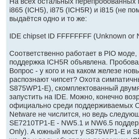
На всех остальных перепробованных 
i865 (ICH5), i875 (ICH5R) и i815 (не п
выдаётся одно и то же:
IDE chipset ID FFFFFFFF (Unknown or 
Соответственно работает в PIO моде, 
поддержка ICH5R объявлена. Пробовал
Вопрос - у кого и на каком железе нов
распознают чипсет? Охота симпатичный 
S875WP1-E), скомплектованный двумя
запустить на IDE. Можно, конечно возр
официально среди поддерживаемых О
Netware не числится, но ведь следующ
SE7210TP1-E - NW5.1 и NW6.5 поддержи
Only). А южный мост у S875WP1-E и S