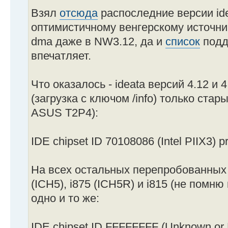
Взял
отсюда
распоследние версии ide
оптимистичному венгерскому источник
dma даже в NW3.12, да и
список
подд
впечатляет.
Что оказалось - ideata версий 4.12 и 
(загрузка с ключом /info) только ста
ASUS T2P4):
IDE chipset ID 70108086 (Intel PIIX3) p
На всех остальных перепробованных 
(ICH5), i875 (ICH5R) и i815 (не помн
одно и то же:
IDE chipset ID FFFFFFFF (Unknown or 