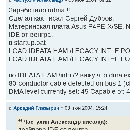
Частухин Александр
» 03 июн 2004, 09:11
Заработало udma !!!
Сделал как писал Сергей Дубров.
Материнская плата Asus P4PE-X/SE, N
IDE от венгра.
в startup.bat
LOAD IDEATA.HAM /LEGACY INT=E P
LOAD IDEATA.HAM /LEGACY INT=F P
по IDEATA.HAM /info /? вижу что dma 
80-conductor cable detected on bus 1 (c
DMA level currently set: 45 Capable of: 
Аркадий Глазырин
» 03 июн 2004, 15:24
Частухин Александр писал(а):
драйвера IDE от венгра.