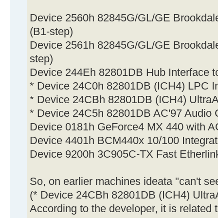
Device 2560h 82845G/GL/GE Brookdale 
(B1-step)
Device 2561h 82845G/GL/GE Brookdale
step)
Device 244Eh 82801DB Hub Interface to
* Device 24C0h 82801DB (ICH4) LPC In
* Device 24CBh 82801DB (ICH4) UltraA
* Device 24C5h 82801DB AC'97 Audio Co
Device 0181h GeForce4 MX 440 with A
Device 4401h BCM440x 10/100 Integrate
Device 9200h 3C905C-TX Fast Etherli
So, on earlier machines ideata "can't see
(* Device 24CBh 82801DB (ICH4) UltraA
According to the developer, it is related 