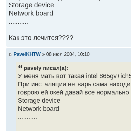
Storage device
Network board
...........
Как это лечится????
PavelKHTW
» 08 июл 2004, 10:10
pavely писал(а):
У меня мать вот такая intel 865gv+i
При инсталяции нетварь сама находит
говрою ей окей давай все нормально 
Storage device
Network board
...........