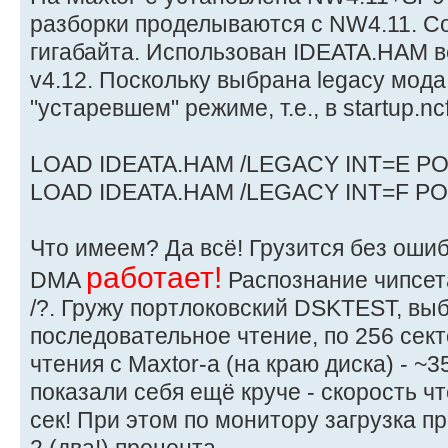
разборки проделываются с NW4.11. Со
гигабайта. Использован IDEATA.HAM 
v4.12. Поскольку выбрана legacy мода,
"устаревшем" режиме, т.е., в startup.nc
LOAD IDEATA.HAM /LEGACY INT=E P
LOAD IDEATA.HAM /LEGACY INT=F P
Что имеем? Да всё! Грузится без ошиб
работает!
DMA
Распознание чипсета 
/?. Гружу портлоковский DSKTEST, вы
последовательное чтение, по 256 сект
чтения с Maxtor-а (на краю диска) - ~3
показали себя ещё круче - скорость ч
сек! При этом по монитору загрузка п
2 (два!) процента.