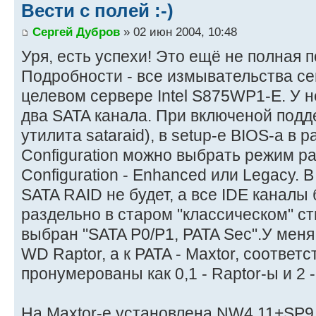
Вести с полей :-)
Сергей Дубров
» 02 июн 2004, 10:48
Уря, есть успехи! Это ещё не полная п
Подробности - все измывательства се
целевом сервере Intel S875WP1-E. У н
два SATA канала. При включеной подд
утилита sataraid), в setup-е BIOS-а в 
Configuration можно выбрать режим ра
Configuration - Enhanced или Legacy. 
SATA RAID не будет, а все IDE каналы
раздельно в старом "классическом" ст
выбран "SATA P0/P1, PATA Sec".У мен
WD Raptor, а к PATA - Maxtor, соответ
пронумерованы как 0,1 - Raptor-ы и 2 -
На Maxtor-е установлена NW4.11+SP9 