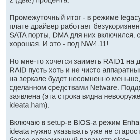
Промежуточный итог - в режиме legacy
плате драйвер работает безукоризнен
SATA порты, DMA для них включился, 
хорошая. И это - под NW4.11!
Но мне-то хочется заиметь RAID1 на д
RAID пусть хоть и не чисто аппаратны
на зеркале будет несомненно меньше,
сделанном средствами Netware. Подд
заявлена (эта строка видна невооруж
ideata.ham).
Включаю в setup-е BIOS-а режим Enha
ideata нужно указывать уже не старостил
более современный параметр slot=.... Д