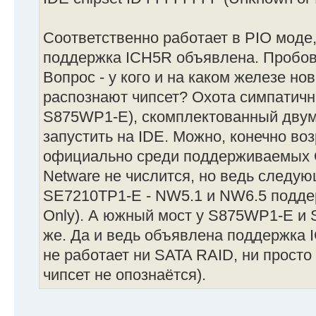
Соответственно работает в PIO моде,
поддержка ICH5R объявлена. Пробова
Вопрос - у кого и на каком железе но
распознают чипсет? Охота симпатичный
S875WP1-E), скомплектованный двум
запустить на IDE. Можно, конечно воз
официально среди поддерживаемых 
Netware не числится, но ведь следую
SE7210TP1-E - NW5.1 и NW6.5 поддерж
Only). А южный мост у S875WP1-E и 
же. Да и ведь объявлена поддержка I
не работает ни SATA RAID, ни просто
чипсет не опознаётся).