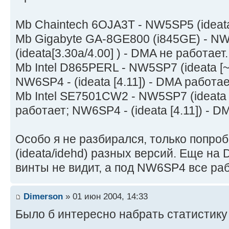
Мb Chaintech 6OJA3T - NW5SP5 (ideata[
Мb Gigabyte GA-8GE800 (i845GE) - N
(ideata[3.30a/4.00] ) - DMA не работает.
Mb Intel D865PERL - NW5SP7 (ideata [~
NW6SP4 - (ideata [4.11]) - DMA работае
Mb Intel SE7501CW2 - NW5SP7 (ideata 
работает; NW6SP4 - (ideata [4.11]) - D
Особо я не разбирался, только попро
(ideata/idehd) разных версий. Еще н
винты не видит, а под NW6SP4 все раб
Dimerson
» 01 июн 2004, 14:33
Было б интересно набрать статистику 