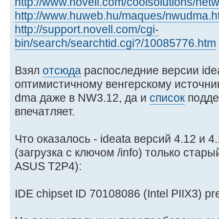
http://www.novell.com/coolsolutions/net
http://www.huweb.hu/maques/nwudma.h
http://support.novell.com/cgi-
bin/search/searchtid.cgi?/10085776.htm
Взял
отсюда
распоследние версии idea
оптимистичному венгерскому источник
dma даже в NW3.12, да и
список
подде
впечатляет.
Что оказалось - ideata версий 4.12 и 
(загрузка с ключом /info) только стар
ASUS T2P4):
IDE chipset ID 70108086 (Intel PIIX3) pr