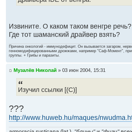
Извините. О каком таком венгре речь?
Где тот шаманский драйвер взять?
Причина онкологий - иммунодефицит. Он вызывается загаром, нерво
генномодифицированными дрожжами, например "Саф-Момент", приё
группы. + Грибы и паразиты.
Музалёв Николай
» 03 июн 2004, 15:31
Изучил ссылки [(С)]
???
http://www.huweb.hu/maques/nwudma.h
armoracia rusticana
(lat.),
"блины"
и
"фиги"
всех