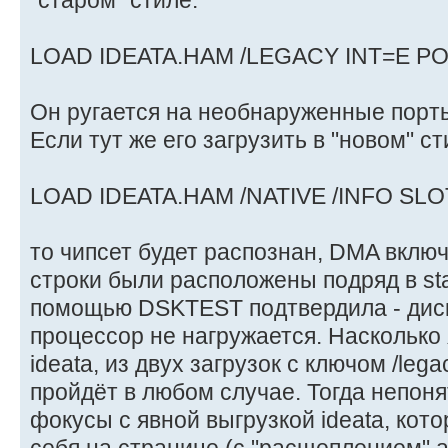
LOAD IDEATA.HAM /LEGACY INT=E P
Он ругается на необнаруженные порт
Если тут же его загрузить в "новом" ст
LOAD IDEATA.HAM /NATIVE /INFO SL
то чипсет будет распознан, DMA включ
строки были расположены подряд в star
помощью DSKTEST подтвердила - диск
процессор не нагружается. Насколько 
ideata, из двух загрузок с ключом /lega
пройдёт в любом случае. Тогда непоня
фокусы с явной выгрузкой ideata, кот
себя на странице (с "расщеплением" au