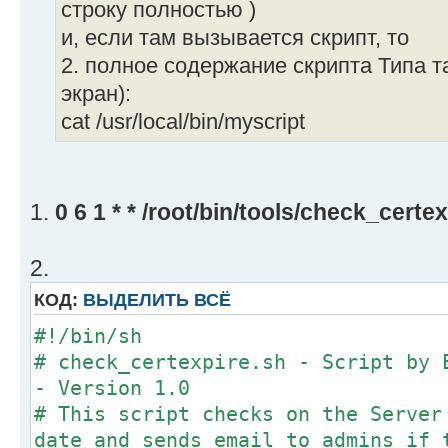
строку полностью )
и, если там вызывается скрипт, то
2. полное содержание скрипта Типа т
экран):
cat /usr/local/bin/myscript
1.
0 6 1 * * /root/bin/tools/chеck_cеrtе
2.
КОД:
ВЫДЕЛИТЬ ВСЁ
#!/bin/sh
# check_certexpire.sh - Script by
- Version 1.0
# This script checks on the Server
date and sends email to admins if 