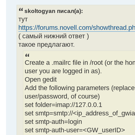
skoltogyan писал(а):
тут
https://forums.novell.com/showthread.p
( самый нижний ответ )
такое предлагают.
Create a .mailrc file in /root (or the h
user you are logged in as).
Open gedit
Add the following parameters (replace 
user/password, of course)
set folder=imap://127.0.0.1
set smtp=smtp://<ip_address_of_gwi
set smtp-auth=login
set smtp-auth-user=<GW_userID>