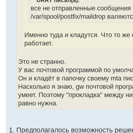
URRY писал(а):
NUMOFLINES=`cat $CERTLOG | wc -l`
все не отправленные сообщения 
i=2
/var/spool/postfix/maildrop валяют
while [ $i -le $NUMOFLINES ]; do
Именно туда и кладутся. Что то же с
VAR1=`cat $CERTLOG | head -n$i |
работает.
EXPIRY=`echo $VAR1 | sed -e 's/n
cut -d~ -f2`
Это не странно.
EXPIRY_YYYYMM=`echo $EXPIRY | cu
У вас почтовой программой по умолч
CURRENT_YYYYMM=`date +%Y%m`
Он и кладёт в папочку своему mta пис
Насколько я знаю, gw почтовой прогр
if [ $EXPIRY_YYYYMM -le $CURRENT
умеет. Поэтому "прокладка" между ни
равно нужна.
EXPIRY_DATE=`echo $EXPIRY | c
EXPIRY_DAY=`echo $EXPIRY | cu
EXPIRY_MTH=`echo $EXPIRY | cu
EXPIRY_YEAR=`echo $EXPIRY | c
1. Предполагалось возможность реш