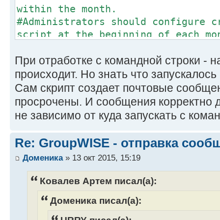
within the month.
#Administrators should configure c
script at the beginning of each mo
При отработке с командной строки - н
# Modify the following variables a
environment
происходит. Но знать что запускалось 
DOMAIN=company.ru
Сам скрипт создает почтовые сообще
ADMIN="event@compamy.ru sidorov@co
просрочены. И сообщения корректно 
LDAPHOST=ldap.msk.company.ru
не зависимо от куда запускать с коман
Organization='o=gup'
CERTLOG=/tmp/CERTLOG.log
Re: GroupWISE - отправка сооб
Доменика
» 13 окт 2015, 15:19
Ковалев Артем писал(а):
mkdir -p /tmp/
ldapsearch -h$LDAPHOST -p389 -x -b
Доменика писал(а):
-B1 nDSPKINotAfter > $CERTLOG