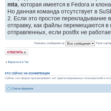
CURRENT_DATE=`date +%Y%m%d`
mta
, которая имеется в Fedora и клон
CERTNAME=`echo $VAR1 | sed -e 
Но данная команда отсутствует в SuS
/~/' | cut -d~ -f1`
2. Если это простое перекладывание в 
отправку, как файлы перемещаются в 
if [ $EXPIRY_DATE == $CURRENT_
отправленных, если postfix не работае
echo "Please use iManager to re
Показать сообщения за:
Поле сорти
IMMEDIATELY" | mail -r $HOST@$DOMA
Ответить
Certificate will expire TODAY!! --
Вернуться в *nix
else
КТО СЕЙЧАС НА КОНФЕРЕНЦИИ
echo "Please use iManager to
Сейчас этот форум просматривают: нет зарегистрированных пользователей и гост
Certificate" | mail -r $HOST@$DOMA
Список форумов
Certificate will expire on
$EXPIRY_DAY-$EXPIRY_MTH-$EXPIRY_YE
$CERTNAME" $ADMIN