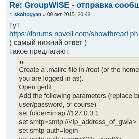
Re: GroupWISE - отправка сооб
skoltogyan
» 09 окт 2015, 20:48
тут
https://forums.novell.com/showthread.ph
( самый нижний ответ )
такое предлагают.
Create a .mailrc file in /root (or the hom
you are logged in as).
Open gedit
Add the following parameters (replace br
user/password, of course)
set folder=imap://127.0.0.1
set smtp=smtp://<ip_address_of_gwia>
set smtp-auth=login