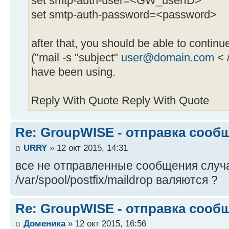
set smtp-auth-user=<GW_userID>
set smtp-auth-password=<password>
after that, you should be able to contin
("mail -s "subject"
user@domain.com
< /
have been using.
Reply With Quote Reply With Quote
Re: GroupWISE - отправка сооб
URRY
» 12 окт 2015, 14:31
все не отправленные сообщения случ
/var/spool/postfix/maildrop валяются ?
Re: GroupWISE - отправка сооб
Доменика
» 12 окт 2015, 16:56