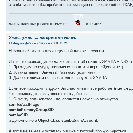
отрабатываются без проблем ( авторизация пользователей по LDAP, п
Даешь отдельный раздел по ZENworks ...
.. и печати !
Ужас, ужас .... на крылья ночи.
Андрей Добров
» 26 июн 2008, 15:22
Небольшой отчёт о двухнедельной пляски с бубном.
И так что происходит когда хочеться чтоб поиметь SAMBA + NSS в
1. Проходим поцедуру назначения политики паролей(если нет)
2. Устанавливает Universal Password (если нет)
3. Далее включаем пользователя в шару для SAMBA.
Если всё проходит гладко - Вы счастливы и всё работает(имется д
Что происходит в закулисье этого действа
1. Объекту пользователь добавляется несколько атрибутов
sambaAcctFlags
sambaPrimaryGroupSID
sambaSID
и дополнение в Object Class
sambaSamAccount
.
А вот в чём была и осталась ошибка с которой пробую бороться