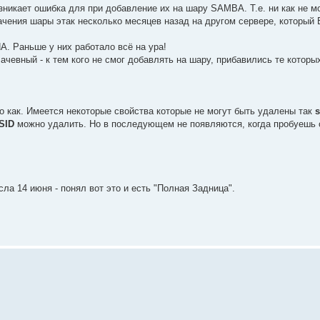
озникает ошибка для при добавление их на шару SAMBA. Т.е. ни как не м
начения шары этак несколько месяцев назад на другом сервере, кото
А. Раньше у них работало всё на ура!
ачевный - к тем кого не смог добавлять на шару, прибавились те которы
то как. Имеется некоторые свойства которые не могут быть удалены так
SID
можно удалить. Но в последующем не появляются, когда пробуешь 
сла 14 июня - понял вот это и есть "Полная Задница".