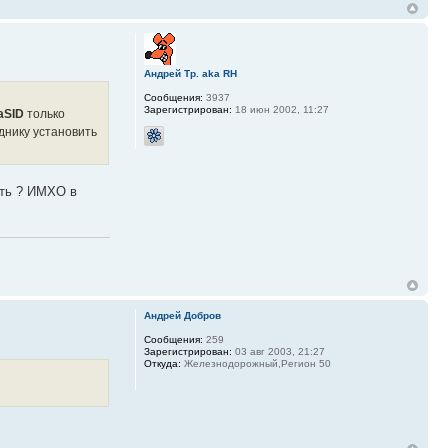
Андрей Тр. aka RH
Сообщения:
3937
Зарегистрирован:
18 июн 2002, 11:27
aSID
только
днику установить
ять ? ИМХО в
Андрей Добров
Сообщения:
259
Зарегистрирован:
03 авг 2003, 21:27
Откуда:
Железнодорожный,Регион 50