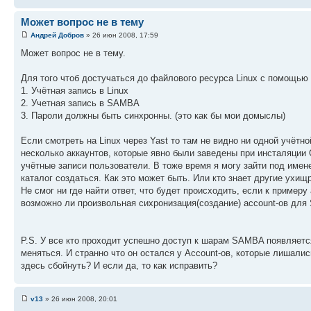
Может вопрос не в тему
Андрей Добров
» 26 июн 2008, 17:59
Может вопрос не в тему.
Для того чтоб достучаться до файлового ресурса Linux с помощью
1. Учётная запись в Linux
2. Учетная запись в SAMBA
3. Пароли должны быть синхронны. (это как бы мои домыслы)
Если смотреть на Linux через Yast то там не видно ни одной учётн
несколько аккаунтов, которые явно были заведены при инсталяции 
учётные записи пользователи. В тоже время я могу зайти под име
каталог создаться. Как это может быть. Или кто знает другие ухи
Не смог ни где найти ответ, что будет происходить, если к пример
возможно ли произвольная сихронизация(создание) account-ов для 
P.S. У все кто проходит успешно доступ к шарам SAMBA появляет
меняться. И странно что он остался у Account-ов, которые лишал
здесь сбойнуть? И если да, то как исправить?
v13
» 26 июн 2008, 20:01