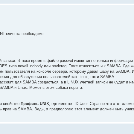
 NT-клиента необходимо
ой записи. В тоже время в файле passwd имеются не только информации о
OES типа novell_nobody или novlxreg. Тоже относиться и к SAMBA. Где ж
нем пользователя на консоле сервера, которому давал шару на SAMBA.
щрения для обнаружения пользователей как Linux, так и SAMBA.
у account для SAMBA создасться, а в LINUX учетной записи не будет и на
SAMBA и Linux. Может в этом собака порыта.
ся свойство
Профиль UNIX
, где имеется ID User. Странно что этот элем
ись прав на SAMBA. Ведь, я предпологаю этот элемент должен быть уни