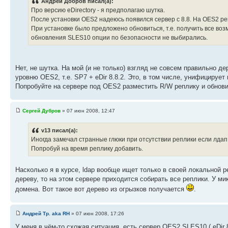
Андрей Добров писал(а):
Про версию eDirectory - я предполагаю шутка.
После установки OES2 надеюсь появился сервер с 8.8. На OES2 репл
При установке было предложено обновиться, т.е. получить все во
обновления SLES10 опции по безопасности не выбирались.
Нет, не шутка. На мой (и не только) взгляд не совсем правильно д
уровню OES2, т.е. SP7 + eDir 8.8.2. Это, в том числе, унифицирует 
Попробуйте на сервере под OES2 разместить R/W реплику и обновит
Сергей Дубров
» 07 июн 2008, 12:47
v13 писал(а):
Иногда замечал странные глюки при отсутствии реплики если лдап 
Попробуй на время реплику добавить.
Насколько я в курсе, ldap вообще ищет только в своей локальной р
дереву, то на этом сервере приходится собирать все реплики. У м
домена. Вот такое вот дерево из огрызков получается
.
Андрей Тр. aka RH
» 07 июн 2008, 17:26
У меня в чём-то схожая ситуация, есть сервер OES2 SLES10 ( eDir 8