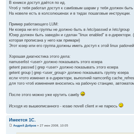
В юниксе доступ даётся по ид.
Чтоб у тебя работал доступ к самбовым шарам у тебя должен быть к
На новеле есть в колсолюшенах и в тидах пошаговые инструкции.
Пример работающего LUM:
Ни юзера ни его группы не должно быть в /etc/passwd и /etc/group
Юзер должен быть заведён и сделан "linux enabled" в е-директори.
которая прописана у него как примари)
Этот юзер или его группа должны иметь доступ к этой linux рабочей 
Хорошая диагностика этого дела:
namuserlist <user> должно показывать этого юзера
getent passwd | grep <user> должно показывать этого юзера
getent group | grep <user_group> должно показывать группу юзера
если чтото изменил в е-директори, выполняй namconfig cache_refre
для того чтоб изменения вносились на рабочую станцию, автоматом
После этого можно уже крутить самбу
Исходя из вышеописанного - юзаю novell client и не парюсь
Имеется 1С.
Андрей Добров
» 27 июн 2008, 10:05