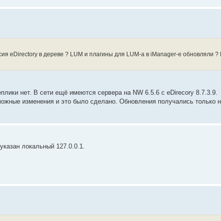
сия eDirectory в дереве ? LUM и плагины для LUM-а в iManager-е обновляли ?
ики нет. В сети ещё имеются сервера на NW 6.5.6 c eDirecory 8.7.3.9.
зможные изменения и это было сделано. Обновления получались только 
указан локальный 127.0.0.1.