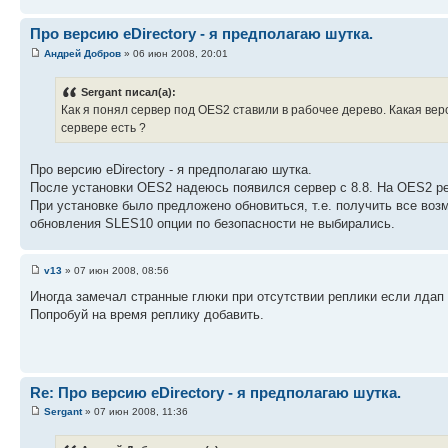
Про версию eDirectory - я предполагаю шутка.
Андрей Добров
» 06 июн 2008, 20:01
Sergant писал(а):
Как я понял сервер под OES2 ставили в рабочее дерево. Какая вер
сервере есть ?
Про версию eDirectory - я предполагаю шутка.
После установки OES2 надеюсь появился сервер с 8.8. На OES2 репл
При установке было предложено обновиться, т.е. получить все во
обновления SLES10 опции по безопасности не выбирались.
v13
» 07 июн 2008, 08:56
Иногда замечал странные глюки при отсутствии реплики если лдап 
Попробуй на время реплику добавить.
Re: Про версию eDirectory - я предполагаю шутка.
Sergant
» 07 июн 2008, 11:36