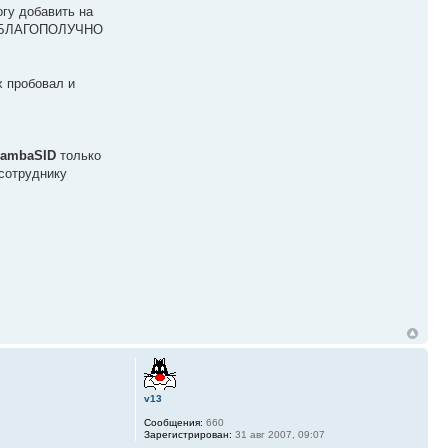
огу добавить на
рый БЛАГОПОЛУЧНО
х пробовал и
sambaSID
только
сотруднику
v13
Сообщения:
660
Зарегистрирован:
31 авг 2007, 09:07