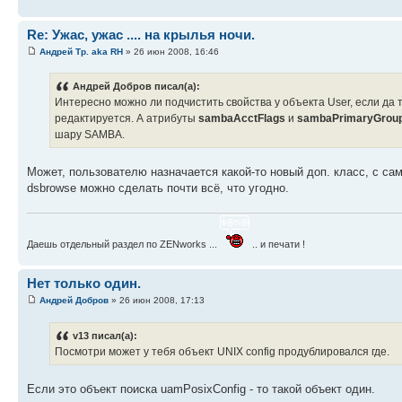
Re: Ужас, ужас .... на крылья ночи.
Андрей Тр. aka RH
» 26 июн 2008, 16:46
Андрей Добров писал(а):
Интересно можно ли подчистить свойства у объекта User, если да 
редактируется. А атрибуты
sambaAcctFlags
и
sambaPrimaryGrou
шару SAMBA.
Может, пользователю назначается какой-то новый доп. класс, с с
dsbrowse можно сделать почти всё, что угодно.
Даешь отдельный раздел по ZENworks ...
.. и печати !
Нет только один.
Андрей Добров
» 26 июн 2008, 17:13
v13 писал(а):
Посмотри может у тебя объект UNIX config продублировался где.
Если это объект поиска uamPosixConfig - то такой объект один.