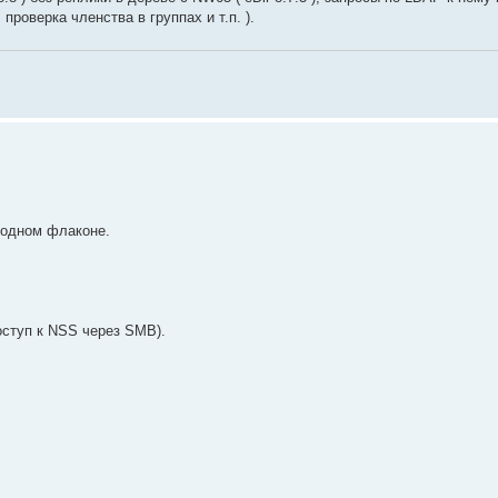
роверка членства в группах и т.п. ).
 одном флаконе.
оступ к NSS через SMB).