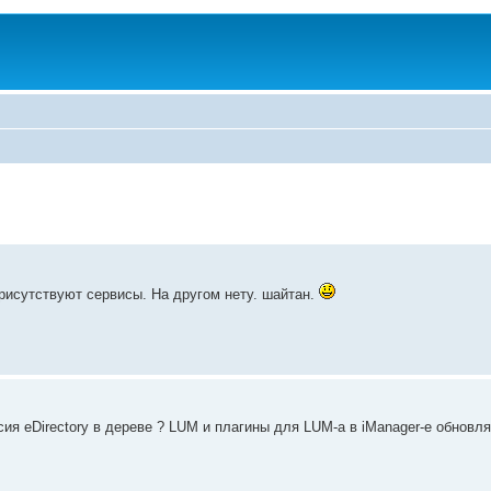
 присутствуют сервисы. На другом нету. шайтан.
ия eDirectory в дереве ? LUM и плагины для LUM-а в iManager-е обновл