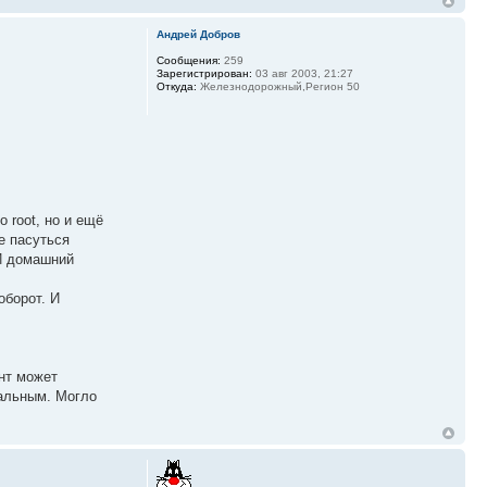
Андрей Добров
Сообщения:
259
Зарегистрирован:
03 авг 2003, 21:27
Откуда:
Железнодорожный,Регион 50
 root, но и ещё
е пасуться
 И домашний
оборот. И
ент может
кальным. Могло