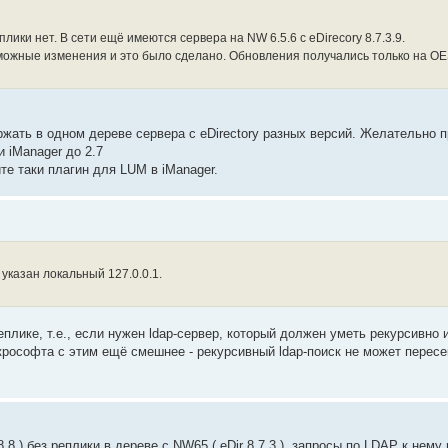
ики нет. В сети ещё имеются сервера на NW 6.5.6 c eDirecory 8.7.3.9.
зможные изменения и это было сделано. Обновления получались только на OE
ержать в одном дереве сервера с eDirectory разных версий. Желательно 
и iManager до 2.7
е таки плагин для LUM в iManager.
указан локальный 127.0.0.1.
еплике, т.е., если нужен ldap-сервер, который должен уметь рекурсивно 
икрософта с этим ещё смешнее - рекурсивный ldap-поиск не может пересе
.8 ) без реплики в дереве с NW65 ( eDir 8.7.3 ), запросы по LDAP к нему