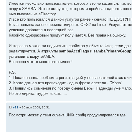
Имеется несколько пользователей, которых это не касается, т.е. в
шару к SAMBA. Это те аккаунты, которым я пробовал сделать наз
был выведен из eDirectory.
И все кто пользовался данной услугой ранее - сейчас НЕ ДОСТУПН
Была попытка заново проинсталировть OES2 на Linux. Результат пл
успешно добавлял в последний раз.
Какой-то одноразовый продукт получается. Без права на ошибку.
Интересно можно ли подчистить свойства у объекта User, если да 
редактируется. А атрибуты
sambaAcctFlags
и
sambaPrimaryGroup
установить шару SAMBA.
Вопросов что-то много накопилось!
P.S.
1. После начала проблем с регистрацией у пользователей этак с чи
2. Когда догнал что происходит - одна фраза слетела - "Жопа"
3. Появились сомнения по поводу смены Веры. Надежды уже мало.
Но это лирика. Будем искать.....
v13
» 26 июн 2008, 15:51
Посмотри может у тебя объект UNIX config продублировался где.