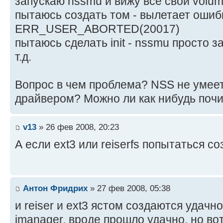
запускаю nssmu и вижу все свои volu
пытаюсь создать том - вылетает ошиб
ERR_USER_ABORTED(20017)
пытаюсь сделать init - nssmu просто 
т.д.
Вопрос в чем проблема? NSS не умеет 
драйвером? Можно ли как нибудь поч
v13
» 26 фев 2008, 20:23
А если ext3 или reiserfs попытаться со
Антон Фридрих
» 27 фев 2008, 05:38
и reiser и ext3 ястом создаются удачно
imanager, вроде прошло удачно, но во