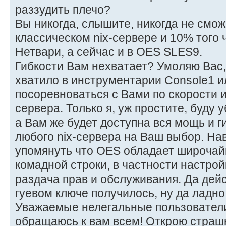
раззудить плечо?
Вы никогда, слышите, никогда не смож
классическом nix-сервере и 10% того 
Нетвари, а сейчас и в OES SLES9.
Гибкости Вам нехватает? Умоляю Вас,
хватило в инструментарии Console1 и
посоревноваться с Вами по скорости и
сервера. Только я, уж простите, буду
а Вам же будет доступна вся мощь и г
любого nix-сервера на Ваш выбор. На
упомянуть что OES обладает широча
комадной строки, в частности настро
раздача прав и обслуживания. Да дейст
гуевом ключе получилось, ну да ладно
Уважаемые нелегальные пользователи
обращаюсь к вам всем! Открою страшн