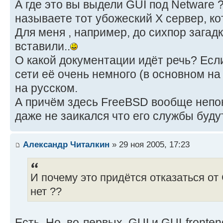
А где это вы выдели GUI под Netware 
называете тот убожеский X сервер, к
Для меня , например, до сихпор загад
вставили..
О какой документации идёт речь? Если
сети её очень немного (в основном на 
на русском.
А причём здесь FreeBSD вообще непон
даже не заикался что его службы буду
Александр Читалкин
» 29 ноя 2005, 17:23
И почему это придётся отказаться от
нет ??
Есть. Но, во-первых, GUI и GUI-fronte