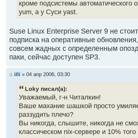
кроме подсистемы автоматического о
yum, а у Суси yast.
Suse Linux Enterprise Server 9 не стои
подписка на оперативные обновления, 
совсем жадных с определенным опозд
паки, сейчас доступен SP3.
illi
» 04 апр 2006, 03:30
Loky писал(а):
Уважаемый, г-н Читалкин!
Ваше махание шашкой просто умиляе
раззудить плечо?
Вы никогда, слышите, никогда не смо
классическом nix-сервере и 10% того