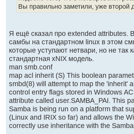
Вы правильно заметили, уже второй д
Я ещё сказал про extended attributes
самбы на стандартном linux в этом с
которые уступают нетвари, но не так 
стандартная xNIX модель.
man smb.conf
map acl inherit (S) This boolean paramet
smbd(8) will attempt to map the 'inherit' 
control entry flags stored in Windows A
attribute called user.SAMBA_PAI. This par
Samba is being run on a platform that su
(Linux and IRIX so far) and allows the 
correctly use inheritance with the Sam