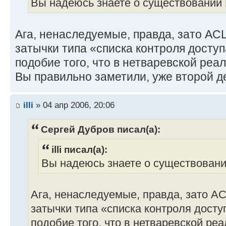
Вы надеюсь знаете о существовании 
Ага, ненаследуемые, правда, зато ACL
затычки типа «списка контроля досту
подобие того, что в нетваревской реа
Вы правильно заметили, уже второй де
illi
» 04 апр 2006, 20:06
Сергей Дубров писал(а):
illi писал(а):
Вы надеюсь знаете о существовани
Ага, ненаследуемые, правда, зато AC
затычки типа «списка контроля дост
подобие того, что в нетваревской реа