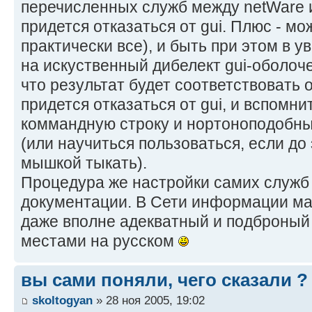
перечисленных служб между netWare и 
придется отказаться от gui. Плюс - мож
практически все), и быть при этом в у
на искуственный дибелект gui-оболочек,
что результат будет соответствовать 
придется отказаться от gui, и вспомн
коммандную строку и нортоноподобн
(или научиться пользоваться, если до
мышкой тыкать).
Процедура же настройки самих служб
документации. В Сети информации мас
даже вполне адекватный и подброный
местами на русском
вы сами поняли, чего сказали ?
skoltogyan
» 28 ноя 2005, 19:02