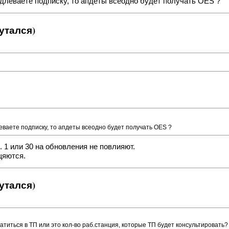
продлеваете подписку, то апдеты всеодно будет получать OES ?
утался)
длеваете подписку, то апдеты всеодно будет получать OES ?
. 1 или 30 на обновления не повлияют.
щяются.
утался)
атиться в ТП или это кол-во раб.станция, которые ТП будет консультировать? 