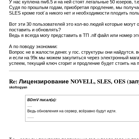
У нас куплена nw6.5 и на ней стоят легальные 50 юзеров, т.
Судя по прошлым годам, приобретая продление, мы получае
SLES кроме root`а никого нет и необходимости плодить пол
Вот эти 30 пользователей это кол-во людей которые могут о
поставить и обновлять?
Ведь я всегда могу представить в ТП .nlf файл или номер э
А по поводу экономии:
Вопрос не в жалости денег. у гос. структуры они найдутся. 
и если на 99к мы можем закупиться через электронный магаз
успеем, текущий ключ сгорит и продление будет стоить на 
Re: Лицензирование NOVELL, SLES, OES (зап
skoltogyan
BDmV писал(а):
.....
Ведь обновления на сервер, всёравно будут идти.
.......