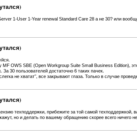
утался)
 Server 1-User 1-Year renewal Standard Care 28 а не 30? или вооб
утался)
уйся.
 MF OWS SBE (Open Workgroup Suite Small Business Edition),
к. За 30 пользователей достаточно 6 таких пачек.
 "слегка не хватат", все закрывают глаза. Только в случае прове
утался)
ицензию техподдержки, прибежите за той самой техподдержкой, ва
ажут, но и делать по вашему обращению скорее всего ничего не