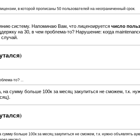
й лицензии, в которой прописаны 50 пользователей на неограниченный срок.
оянию систему. Напоминаю Вам, что лицензируется
число польз
оддержку на 30, в чем проблема-то? Нарушение: когда maintenan
 случай.
утался)
облема-то? ...
 на сумму больше 100к за месяц закупиться не сможем, т.к. нуж
сяц).
утался)
 сумму больше 100к за месяц закупиться не сможем, т.к. нужно объявлять аукц
ерез месяц).