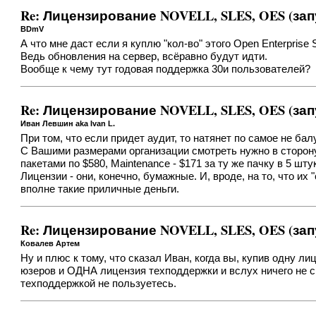
Re: Лицензирование NOVELL, SLES, OES (зап
BDmV
А что мне даст если я куплю "кол-во" этого Open Enterprise
Ведь обновления на сервер, всёравно будут идти.
Вообще к чему тут годовая поддержка 30и пользователей?
Re: Лицензирование NOVELL, SLES, OES (зап
Иван Левшин aka Ivan L.
При том, что если придет аудит, то натянет по самое не бал
С Вашими размерами организации смотреть нужно в сторону
пакетами по $580, Maintenance - $171 за ту же пачку в 5 шту
Лицензии - они, конечно, бумажные. И, вроде, на то, что их
вполне такие приличные деньги.
Re: Лицензирование NOVELL, SLES, OES (зап
Ковалев Артем
Ну и плюс к тому, что сказал Иван, когда вы, купив одну л
юзеров и ОДНА лицензия техподдержки и вслух ничего не ск
техподдержкой не пользуетесь.