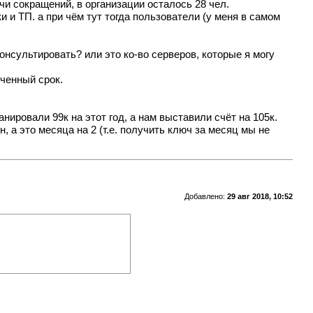
учи сокращений, в организации осталось 28 чел.
и ТП. а при чём тут тогда пользователи (у меня в самом
онсультировать? или это ко-во серверов, которые я могу
иченный срок.
анировали 99к на этот год, а нам выставили счёт на 105к.
, а это месяца на 2 (т.е. получить ключ за месяц мы не
Добавлено:
29 авг 2018, 10:52