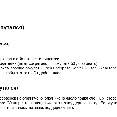
путался)
лся)
х пол в eDir стоят эти лицензии
вателей (штат сократился я покупать 50 дороговато)
ачем вообще покупать Open Enterprise Server 1-User 1-Year renewa
л чтобы что-то в eDir добавлялось
утался)
серверов не ограничено, ограничено число подключенных юзеров
are
(30 шт) - это не лицензия, это техподдержка на год. Если у в
о, что и почему не знаю, поддержки нет).