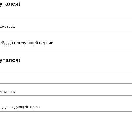
утался)
ьзуетесь.
рейд до следующей версии.
утался)
льзуетесь.
йд до следующей версии.