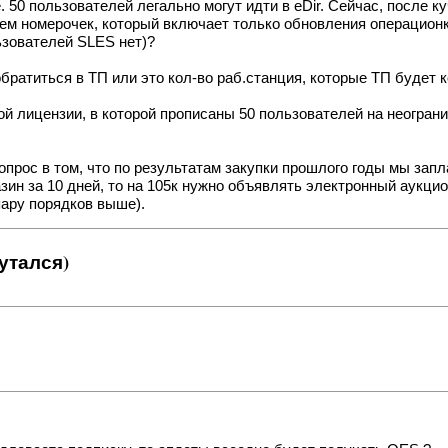
е. 50 пользователей легально могут идти в eDir. Сейчас, после к
м номерочек, который включает только обновления операционки 
ьзователей SLES нет)?
братиться в ТП или это кол-во раб.станция, которые ТП будет к
той лицензии, в которой прописаны 50 пользователей на неогран
вопрос в том, что по результатам закупки прошлого годы мы запл
ин за 10 дней, то на 105к нужно объявлять электронный аукцион
пару порядков выше).
утался)