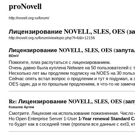
proNovell
http://novell.org.ru/forum/
Лицензирование NOVELL, SLES, OES (за
http://novell.org.ru/forum/viewtopic.php?f=6&t=12156
Лицензирование NOVELL, SLES, OES (запута
BDmV
Помогите, плиз распутаться с лицензированием.
Очень давно была куплена Netware на 50 пользователей c те
Несколько лет мы продляем подписку на NOES на 30 пользо
Сейчас опять встал вопрос о продлении и тут я подумал, а з
OES один, да и по прошлым продлениям, я что-то не замеча
Re: Лицензирование NOVELL, SLES, OES (зап
Ковалев Артем
Смотрите. Лицензия на использование пожизненная. Число 
Но Open Enterprise Server 1-User
1-Year renewal Standard C
то будет как в соседней теме (пропали все данные с ext3, кт