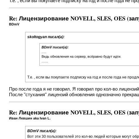
Т.е. , если вы покупаете подписку на год и после года не 
Re: Лицензирование NOVELL, SLES, OES (зап
BDmV
skoltogyan писал(а):
BDmV писал(а):
.....
Ведь обновления на сервер, всёравно будут идти.
.......
Т.е. , если вы покупаете подписку на год и после года не про
Про после года я не говорил. Я говорил про кол-во лицензий
После "стухания" лицензий обновления однозначно прекра
Re: Лицензирование NOVELL, SLES, OES (зап
Иван Левшин aka Ivan L.
BDmV писал(а):
Вот эти 30 пользователей это кол-во людей которые могут обр