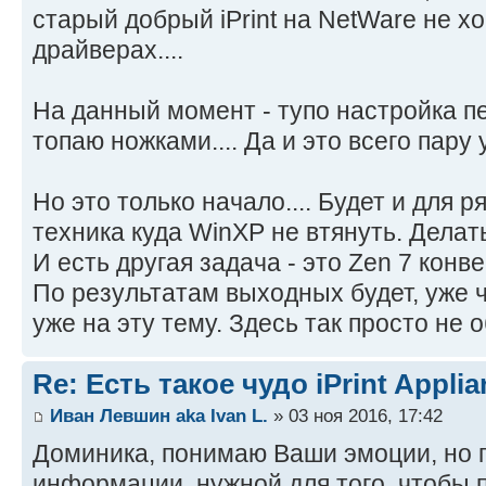
старый добрый iPrint на NetWare не хо
драйверах....
На данный момент - тупо настройка печ
топаю ножками.... Да и это всего пару
Но это только начало.... Будет и для 
техника куда WinХР не втянуть. Делат
И есть другая задача - это Zеn 7 конв
По результатам выходных будет, уже ч
уже на эту тему. Здесь так просто не 
Re: Есть такое чудо iPrint Applia
Иван Левшин aka Ivan L.
» 03 ноя 2016, 17:42
Доминика, понимаю Ваши эмоции, но п
информации, нужной для того, чтобы