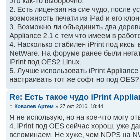
это как-то выборочно.
2. Есть лицензия на сие чудо, после у
возможность печати из iPad и его клон
3. Возможно ли объединить два дереве,
Appliance 2.1 с тем что имеем в работе
4. Насколько стабилен iPrint под иксы 
NetWare. На форуме ранее были нега
iPrint под OES2 Linux.
5. Лучше использовать iPrint Appliance
настраивать тот же софт но под OES?
Re: Есть такое чудо iPrint Applia
Ковалев Артем
» 27 окт 2016, 18:44
Я не использую, но на кое-что могу от
4. iPrint под OES сейчас хорош, уже д
вспоминаем. Не хуже, чем NDPS на N