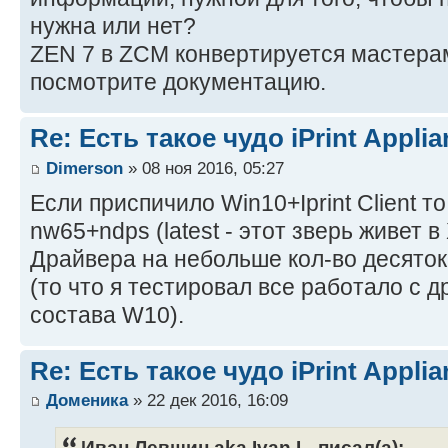
нужна или нет?
ZEN 7 в ZCM конвертируется мастерам
посмотрите документацию.
Re: Есть такое чудо iPrint Applia
Dimerson
» 08 ноя 2016, 05:27
Если приспичило Win10+Iprint Client т
nw65+ndps (latest - этот зверь живет в
Драйвера на небольше кол-во десяток
(то что я тестировал все работало с 
состава W10).
Re: Есть такое чудо iPrint Applia
Доменика
» 22 дек 2016, 16:09
Иван Левшин aka Ivan L. писал(а):