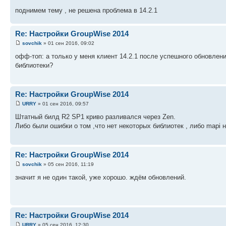
поднимем тему , не решена проблема в 14.2.1
Re: Настройки GroupWise 2014
sovchik
» 01 сен 2016, 09:02
офф-топ: а только у меня клиент 14.2.1 после успешного обновления
библиотеки?
Re: Настройки GroupWise 2014
URRY
» 01 сен 2016, 09:57
Штатный билд R2 SP1 криво разливался через Zen.
Либо были ошибки о том ,что нет некоторых библиотек , либо mapi 
Re: Настройки GroupWise 2014
sovchik
» 05 сен 2016, 11:19
значит я не один такой, уже хорошо. ждём обновлений.
Re: Настройки GroupWise 2014
URRY
» 05 сен 2016, 12:30