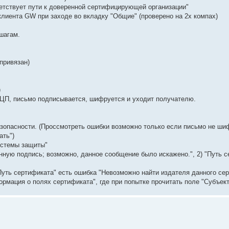
етствует пути к доверенной сертифицирующей организации"
клиента GW при заходе во вкладку "Общие" (проверено на 2х компах)
шагам.
привязан)
)
ЭЦП, письмо подписывается, шифруется и уходит получателю.
езопасности. (Проссмотреть ошибки возможно только если письмо не ши
ать")
истемы защиты"
нную подпись; возможно, данное сообщение было искажено.", 2) "Путь 
Путь сертификата" есть ошибка "Невозможно найти издателя данного се
ормация о полях сертификата", где при попытке прочитать поле "Субъек