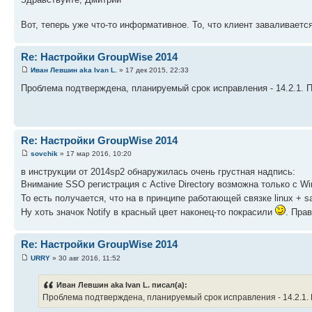
Вот, теперь уже что-то информативное. То, что клиент заваливает
Re: Настройки GroupWise 2014
Иван Левшин aka Ivan L.
» 17 дек 2015, 22:33
Проблема подтверждена, планируемый срок исправления - 14.2.1. П
Re: Настройки GroupWise 2014
sovchik
» 17 мар 2016, 10:20
в инструкции от 2014sp2 обнаружилась очень грустная надпись:
Внимание SSO регистрация с Active Directory возможна только с W
То есть получается, что на в принципе работающей связке linux +
Ну хоть значок Notify в красный цвет наконец-то покрасили
. Прав
Re: Настройки GroupWise 2014
URRY
» 30 авг 2016, 11:52
Иван Левшин aka Ivan L. писал(а):
Проблема подтверждена, планируемый срок исправления - 14.2.1. 