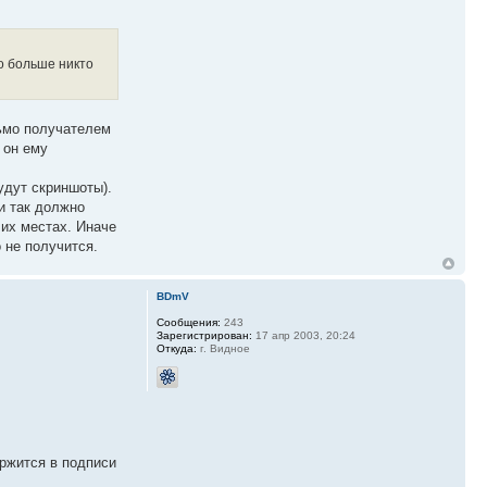
о больше никто
ьмо получателем
 он ему
удут скриншоты).
и так должно
их местах. Иначе
 не получится.
BDmV
Сообщения:
243
Зарегистрирован:
17 апр 2003, 20:24
Откуда:
г. Видное
ржится в подписи