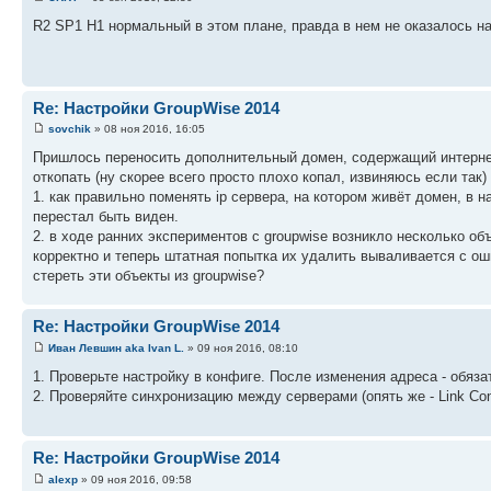
R2 SP1 H1 нормальный в этом плане, правда в нем не оказалось н
Re: Настройки GroupWise 2014
sovchik
» 08 ноя 2016, 16:05
Пришлось переносить дополнительный домен, содержащий интернет 
откопать (ну скорее всего просто плохо копал, извиняюсь если так)
1. как правильно поменять ip сервера, на котором живёт домен, в н
перестал быть виден.
2. в ходе ранних экспериментов с groupwise возникло несколько о
корректно и теперь штатная попытка их удалить вываливается с оши
стереть эти объекты из groupwise?
Re: Настройки GroupWise 2014
Иван Левшин aka Ivan L.
» 09 ноя 2016, 08:10
1. Проверьте настройку в конфиге. После изменения адреса - обязат
2. Проверяйте синхронизацию между серверами (опять же - Link Con
Re: Настройки GroupWise 2014
alexp
» 09 ноя 2016, 09:58