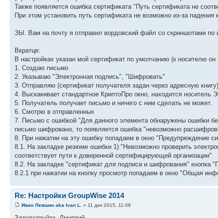
Также появляется ошибка сертификата "Путь сертификата не соотв
При этом установить путь сертификата не возможно из-за падения 
ЗЫ. Вам на почту я отправил вордовский файл со скриншотами по 
Вкратце:
В настройках указан мой сертификат по умолчанию (к носителю он 
1. Создаю письмо
2. Указываю "Электронная подпись", "Шифровать"
3. Отправляю (сертификат получателя задан через адресную книгу
4. Выскакивает стандартное КриптоПро окно, находится носитель 
5. Получатель получает письмо и ничего с ним сделать не может.
6. Смотрю в отправленных
7. Письмо с ошибкой "Для данного элемента обнаружены ошибки б
письмо шифровано, то появляется ошибка "невозможно расшифров
8. При нажатии на эту ошибку попадаем в окно "Предупреждение с
8.1. На закладке резюме ошибки 1) "Невозможно проверить электро
соответствует пути к доверенной сертифицирующей организации"
8.2. На закладке "сертификат для подписи и шифрования" кнопка "
8.2.1 при нажатии на кнопку просмотр попадаем в окно "Общая инф
Re: Настройки GroupWise 2014
Иван Левшин aka Ivan L.
» 11 дек 2015, 11:09
Здравствуйте, Дмитрий