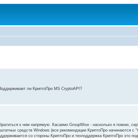
 Поддерживает ли КриптоПро MS CryptoAPI?
братиться к ним напрямую. Касаемо GroupWise - насколько я помню, се
штатных средств Windows (все рекомендации КриптоПро начинаются с "О
PI поддерживается со стороны КриптоПро и техподдержка КриптоПро это по