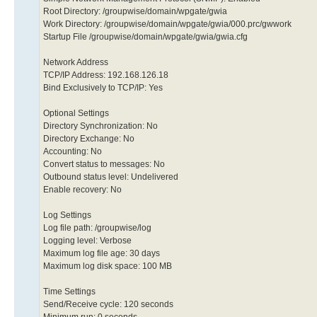
Root Directory: /groupwise/domain/wpgate/gwia
Work Directory: /groupwise/domain/wpgate/gwia/000.prc/gwwork
Startup File /groupwise/domain/wpgate/gwia/gwia.cfg
Network Address
TCP/IP Address: 192.168.126.18
Bind Exclusively to TCP/IP: Yes
Optional Settings
Directory Synchronization: No
Directory Exchange: No
Accounting: No
Convert status to messages: No
Outbound status level: Undelivered
Enable recovery: No
Log Settings
Log file path: /groupwise/log
Logging level: Verbose
Maximum log file age: 30 days
Maximum log disk space: 100 MB
Time Settings
Send/Receive cycle: 120 seconds
Minimum run: 0 seconds