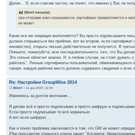
Далее... Я, если совсем честно, не понял, что именно у Вас не пол
BDmV писал(а):
при отправке ключ опрашиватся, сертификат прикрепляется и свя
не может
Какая все же операция выполняется? Вы просто подписываете пис
должно открываться без проблем, вот во втором, если сертификат 
неизвестен), открыть письмо действительно не получится. В треть
Опишите, пожалуйста, всю последовательность того, что Вы делает
Это сильно облегчит анализ. И, в любом случае, не стоит думать о
работать". Личные сертификаты пользователей, обменивающихся 
говоря, каждое рабочее место должно содержать сведения о всех 
Re: Настройки GroupWise 2014
BDmV
» 11 дек 2015, 11:03
Извиняюсь за долгое молчание....
Я делаю всё и просто подписываю и просто шифрую и подписываю
Если просто подписываю то всё нормально
А вот если шифрую....
Как я понял проблема заключается в том, что GW не может опред
(При проссмотре открытого ключа пишет "Алгоритм: Нераспознанный 