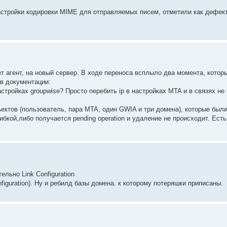
астройки кодировки MIME для отправляемых писем, отметили как дефект
агент, на новый сервер. В ходе переноса всплыло два момента, которы
 в документации:
астройках groupwise? Просто перебить ip в настройках MTA и в связях не
бъектов (пользователь, пара MTA, один GWIA и три домена), которые был
бкой,либо получается pending operation и удаление не происходит. Ест
ельно Link Configuration
figuration). Ну и ребилд базы домена. к которому потеряшки приписаны.