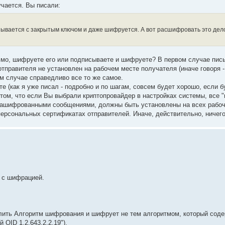
учается. Вы писали:
зывается с закрытым ключом и даже шифруется. А вот расшифровать это дел
ьмо, шифруете его или подписываете и шифруете? В первом случае пис
отправителя не установлен на рабочем месте получателя (иначе говоря -
ем случае справедливо все то же самое.
е (как я уже писал - подробно и по шагам, совсем будет хорошо, если б
 том, что если Вы выбрали криптопровайдер в настройках системы, все "
зашифрованными сообщениями, должны быть установлены на всех рабоч
персональных сертификатах отправителей. Иначе, действительно, ничего
 с шифрацией.
елить Алгоритм шифрования и шифрует не тем алгоритмом, который соде
OID 1.2.643.2.2.19").