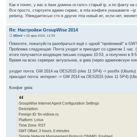
Как я понял, у вас в базе домена осталсч старый ip, а по факту на
Все просто, стартуете админ сервис, в mta конфиге указываете ‑‑ip
ребилд. Убеждаетесью сто в других mta новый ип, если нет, меняе
Re: Настройки GroupWise 2014
BDmV
» 02 фев 2018, 12:55
Помогите, пожалуйста разобраться ещё с одной "проблемой" в GW?
Проблема следующая: Почта уходит и приходит со сдвигом 1 час. (
итоге получается входящее письмо создано 10:53, а получено в 9:5
Время на всех серверах актуальное, в gwia (через админовскую кон
уходит почта: GW 2014 на OES2015 (sles 11 SP4) -> postfix (Ubuntu)
приходит почта: интернет -> GW 2014 на OES2015 (sles 11 SP4) (Ub
Конфиг gwia:
GroupWise Internet Agent Configuration Settings
Description:
Foreign ID: fin-vidnoe.ru
Platform: Linux
Time Zone: RST
GMT Offset: 3 hours, 0 minutes
Simple Network Management Protocol (SNMP): Enabled