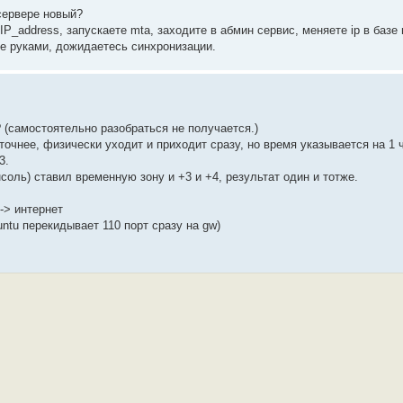
 сервере новый?
 IP_address, запускаете mta, заходите в абмин сервис, меняете ip в базе
те руками, дожидаетесь синхронизации.
 (самостоятельно разобраться не получается.)
точнее, физически уходит и приходит сразу, но время указывается на 1 
3.
соль) ставил временную зону и +3 и +4, результат один и тотже.
 -> интернет
untu перекидывает 110 порт сразу на gw)