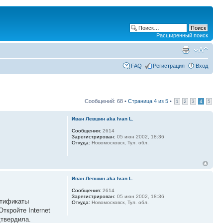
Расширенный поиск
FAQ
Регистрация
Вход
Сообщений: 68 •
Страница
4
из
5
•
1
2
3
4
5
Иван Левшин aka Ivan L.
Сообщения:
2614
Зарегистрирован:
05 июн 2002, 18:36
Откуда:
Новомосковск, Тул. обл.
Иван Левшин aka Ivan L.
Сообщения:
2614
Зарегистрирован:
05 июн 2002, 18:36
ртификаты
Откуда:
Новомосковск, Тул. обл.
ткройте Internet
дтвердила.