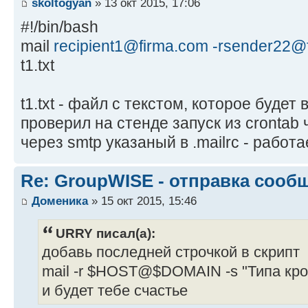
skoltogyan
» 13 окт 2015, 17:06
#!/bin/bash
mail
recipient1@firma.com
-rsender22@
t1.txt
t1.txt - файл с текстом, которое будет
проверил на стенде запуск из crontab
через smtp указаный в .mailrc - работа
Re: GroupWISE - отправка сооб
Доменика
» 15 окт 2015, 15:46
URRY писал(а):
добавь последней строчкой в скрипт
mail -r $HOST@$DOMAIN -s "Типа кр
и будет тебе счастье