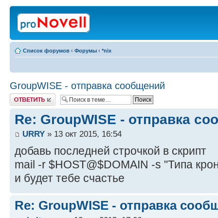
Список форумов
‹
Форумы
‹
*nix
GroupWISE - отправка сообщений
Ответить
Re: GroupWISE - отправка с
URRY
» 13 окт 2015, 16:54
добавь последней строчкой в скрипт
mail -r $HOST@$DOMAIN -s "Типа кро
и будет тебе счастье
Re: GroupWISE - отправка сооб