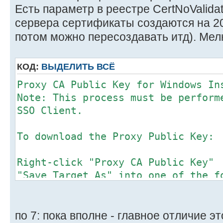
Есть параметр в реестре CertNoValida
сервера сертификаты создаются на 20
потом можно пересоздавать итд). Мелк
КОД:
ВЫДЕЛИТЬ ВСЁ
Proxy CA Public Key for Windows In
Note: This process must be perform
SSO Client.
To download the Proxy Public Key:
Right-click "Proxy CA Public Key"
"Save Target As" into one of the f
Windows XP/NT (and older): "\Progr
Files\SuperLumin\slnLoginSvc\confi
Windows Vista (and newer):
по 7: пока вполне - главное отличие э