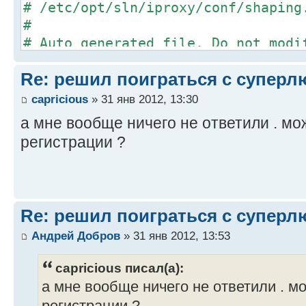
# /etc/opt/sln/iproxy/conf/shaping
#
# Auto generated file. Do not modi
#
Re: решил поиграться с супер
# This configuration file controls
# and outbound network traffic.
capricious
» 31 янв 2012, 13:30
#
а мне вообще ничего не ответили . мож
# Each of the Adapters is describe
регистрации ?
# following configuration syntax.
...
Re: решил поиграться с супер
Андрей Добров
» 31 янв 2012, 13:53
capricious писал(а):
а мне вообще ничего не ответили . мо