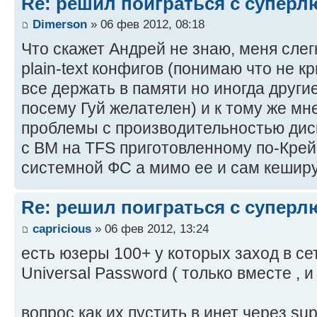
Re: решил поиграться с супер
Dimerson
» 06 фев 2012, 08:18
Что скажет Андрей не знаю, меня слег
plain-text конфигов (понимаю что не к
все держать в памяти но иногда друг
посему Гуй желателен) и к тому же мне
проблемы с производительностью дис
с BM на TFS приготовленному по-Крейг
системной ФС а мимо ее и сам кеширу
Re: решил поиграться с супер
capricious
» 06 фев 2012, 13:24
есть юзеры 100+ у которых заход в с
Universal Password ( только вместе , 
вопрос как их пустить в инет через sup