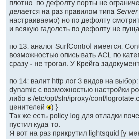
плотно. по дефолту порты не ограничен
делается на раз правилом типа
Server
настраиваемо) но по дефолту смотри
и всякую гадолсть по дефолту не пуща
по 13: аналог SurfControl имеется. Con
возможностью описывать ACL по кате
сразу - не трогал. У Крейга задокумен
по 14: валит http лог 3 видов на выбо
dynamic с возможностью настройки рот
либо в /etc/opt/sln/iproxy/conf/logrotat
ценителей
) }
Так же есть policy log для отладки поч
пустил куда-то.
Я вот на раз прикрутил lightsquid [у м