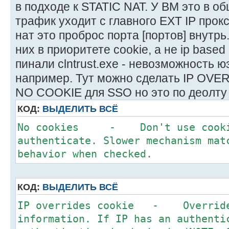
"\ProgramData\SuperLumin\slnLoginS
в подходе к STATIC NAT. У BM это в общ
The SSO client will automatically 
трафик уходит с главного EXT IP прок
use it for subsequent Proxy connec
нат это проброс порта [портов] внутрь
них в приоритете cookie, а не ip based 
пинали clntrust.exe - невозможность 
например. Тут можно сделать IP OV
NO COOKIE для SSO но это по деолту 
КОД:
ВЫДЕЛИТЬ ВСЁ
No cookies - Don't use cookie
authenticate. Slower mechanism mat
behavior when checked.
КОД:
ВЫДЕЛИТЬ ВСЁ
IP overrides cookie - Override 
information. If IP has an authenti