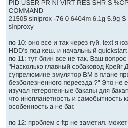
PID USER PR NI VIRT RES SHR S %
COMMAND
21505 slniprox -76 0 6404m 6.1g 5.9g S
slnproxy
по 10: оно все и так через гуй. text я
HDD's под кеш. и начальный quickstart
по 11: тут блин все не так. Ваш вопрос
"Насколько главный собаковод Крейг 
супрелюмине эмулятор BM в плане пр
безболезненного переезда ?" Это не ес
изучал гетерогенные бакапы для бака
что инопланетность и самобытность к
особенность а не баг.
по 12: проблем с ftp не заметил. може