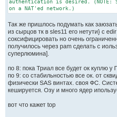
authentication is desired. (NOTE: 
on a NAT'ed network.)
Так же пришлось подумать как заюзат
из сырцов тк в sles11 его нетути} c edi
соксифицировать но очень ограничен
получилось через pam сделать с иоль
суперлюмина].
по 8: пока Триал все будет ок куплю у 
по 9: со стабильностью все ок. от скв
физически SAS винтах. своя ФС. Сист
кешируется. Озу и много ядер ипольз
вот что кажет top