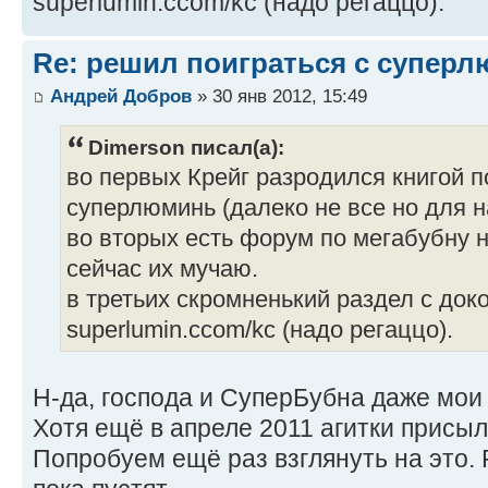
superlumin.ccom/kc (надо регаццо).
Re: решил поиграться с супер
Андрей Добров
» 30 янв 2012, 15:49
Dimerson писал(а):
во первых Крейг разродился книгой п
суперлюминь (далеко не все но для н
во вторых есть форум по мегабубну на
сейчас их мучаю.
в третьих скромненький раздел с док
superlumin.ccom/kc (надо регаццо).
Н-да, господа и СуперБубна даже мои 
Хотя ещё в апреле 2011 агитки присыл
Попробуем ещё раз взглянуть на это.