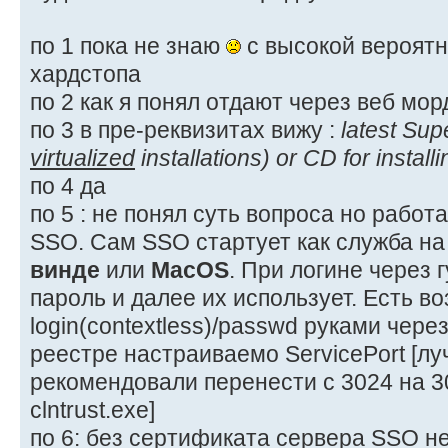
по 1 пока не знаю
с высокой вероят
хардстопа
по 2 как я понял отдают через веб мор
по 3 в пре-реквизитах вижу :
latest Supe
virtualized
installations) or CD for install
по 4 да
по 5 : не понял суть вопроса но работа
SSO. Сам SSO стартует как служба на
винде
или
MacOS
. При логине через 
пароль и далее их использует. Есть в
login(contextless)/passwd руками через
реестре настраиваемо ServicePort [л
рекомендовали перенести с 3024 на 3
clntrust.exe]
по 6: без сертификата сервера SSO не