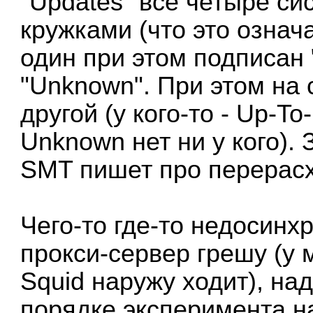
"Updates" все четыре с
кружками (что это означа
один при этом подписан 
"Unknown". При этом на 
другой (у кого-то - Up-To-D
Unknown нет ни у кого).
SMT пишет про перерасх
Чего-то где-то недосинх
прокси-сервер грешу (у 
Squid наружу ходит), на
порядке эксперимента н