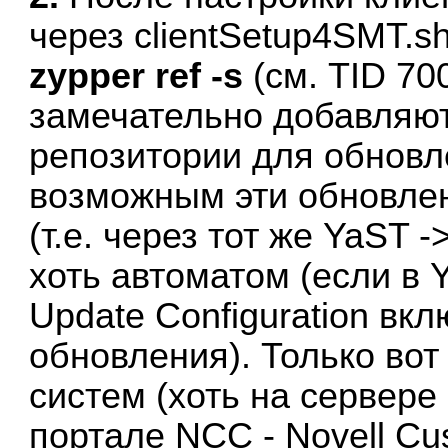
через clientSetup4SMT.s
zypper ref -s
(см. TID 70
замечательно добавляю
репозитории для обновл
возможным эти обновлен
(т.е. через тот же YaST -
хоть автоматом (если в Y
Update Configuration вк
обновления). Только вот
систем (хоть на сервере
портале NCC - Novell Cu