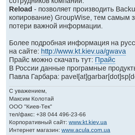
сотрудников компании.
Reload
- позволяет производить Back
копирование) GroupWise, тем самым 
потери важной информации.
Более подробная информация на русс
на сайте:
http://www.kt.kiev.ua/gwava
Прайс можно скачать тут:
Прайс
В России данные програмные продукт
Павла Гарбара: pavel[at]garbar[dot]sp[d
С уважением,
Максим Колотай
ООО "Киев-Тек"
тел/факс: +38 044 496-23-66
Корпоративный сайт:
www.kt.kiev.ua
Интернет магазин:
www.acula.com.ua