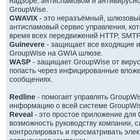
надзоре, антиспамовом и антивирусно
GroupWise.
GWAVIX
- это неразъёмный, шлюзовый
антиспамовый сервис управления, ко
время всех передвижений HTTP, SMTP
Guinevere
- защищает все входящие 
GroupWise на GWIA шлюзе.
WASP
- защищает GroupWise от вирус
попасть через инфицированные вложе
сообщениях.
Redline
- помогает управлять GroupWi
информацию о всей системе GroupWise
Reveal
- это простое приложение для 
возможность руководству компании, 
контролировать и просматривать эле