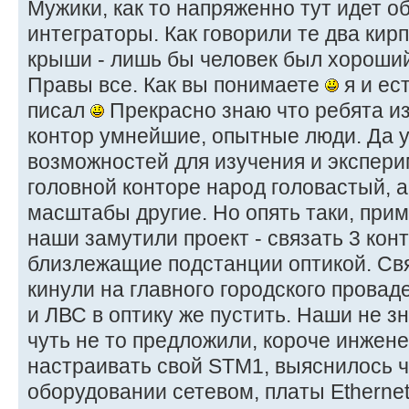
Мужики, как то напряженно тут идет 
интеграторы. Как говорили те два кирп
крыши - лишь бы человек был хороши
Правы все. Как вы понимаете
я и ес
писал
Прекрасно знаю что ребята из 
контор умнейшие, опытные люди. Да 
возможностей для изучения и эксперим
головной конторе народ головастый, а
масштабы другие. Но опять таки, при
наши замутили проект - связать 3 кон
близлежащие подстанции оптикой. Свя
кинули на главного городского проваде
и ЛВС в оптику же пустить. Наши не з
чуть не то предложили, короче инжен
настраивать свой STM1, выяснилось 
оборудовании сетевом, платы Etherne