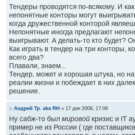
Тендеры проводятся по-всякому. И как
непонятные конторы могут выигрывать
когда дружественной конторой являешь
Непонятные иногда предлагают непон
выигрывают. А делать-то кто будет? Он
Как играть в тендер на три конторы, к
всего два?
Плавали, знаем...
Тендер, может и хорошая штука, но н
реалии жизни и побеждает в них дале
решение.
Андрей Тр. aka RH
» 17 дек 2008, 17:06
Ну сабж-то был
мировой
кризис и IT а
пример не из России ( где поставщико