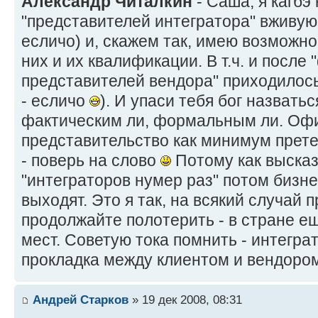
Александр Читалкин
- Саша, я кагбэ
"представителей интегратора" вживую 
есличо) и, скажем так, имею возможно
них и их квалификации. В т.ч. и после
представителей вендора" приходилось 
- есличо
). И упаси тебя бог назвать
фактическим ли, формальным ли. Оф
представительство как минимум прете
- поверь на слово
Потому как выска
"интеграторов нумер раз" потом бизн
выходят. Это я так, на всякий случай
продолжайте полотерить - в стране е
мест. Советую тока помнить - интегра
прокладка между клиентом и вендором,
Андрей Старков
» 19 дек 2008, 08:31