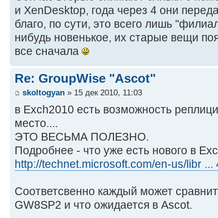
и XenDesktop, года через 4 они перед
благо, по сути, это всего лишь "филиа
нибудь новенькое, их старые вещи поя
все сначала
Re: GroupWise "Ascot"
skoltogyan
» 15 дек 2010, 11:03
в Exch2010 есть возможность реплици
место....
ЭТО ВЕСЬМА ПОЛЕЗНО.
Подробнее - что уже есть нового в Ex
http://technet.microsoft.com/en-us/libr .
Соответсвенно каждый может сравнить 
GW8SP2 и что ожидается в Ascot.