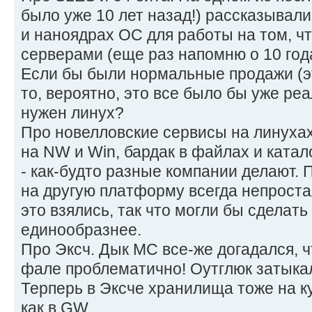
было уже 10 лет назад!) рассказывали
и наноядрах ОС для работы на том, чт
серверами (еще раз напомню о 10 года
Если бы были нормальные продажи (эт
то, вероятно, это все было бы уже ре
нужен линух?
Про новелловские сервисы на линухах
на NW и Win, бардак в файлах и катал
- как-будто разные компании делают.
на другую платформу всегда непростая
это взялись, так что могли бы сделать
единообразнее.
Про Эксч. Дык МС все-же догадался, ч
фале проблематично! Оутглюк затыкал
Терперь в Эксче хранилища тоже на ку
как в GW.