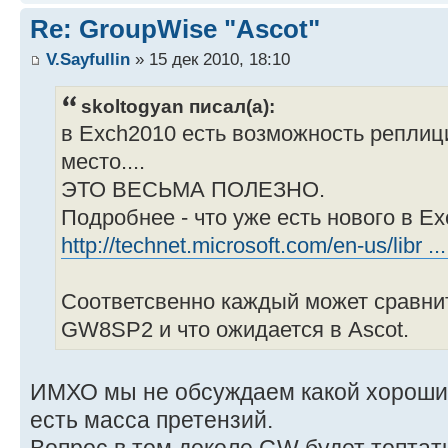
Re: GroupWise "Ascot"
V.Sayfullin
» 15 дек 2010, 18:10
skoltogyan писал(а):
в Exch2010 есть возможность реплиц
место....
ЭТО ВЕСЬМА ПОЛЕЗНО.
Подробнее - что уже есть нового в Ex
http://technet.microsoft.com/en-us/libr 
Соответсвенно каждый может сравнить
GW8SP2 и что ожидается в Ascot.
ИМХО мы не обсуждаем какой хороший
есть масса претензий.
Вопрос в том доколе GW будет топтат