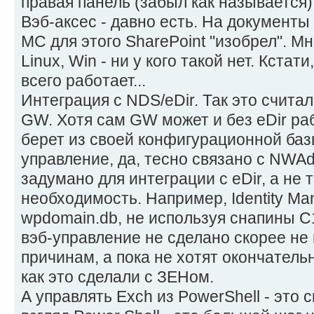
правая панель (забыл как называется)
Вэб-аксес - давно есть. На документы 
МС для этого SharePoint "изобрел". 
Linux, Win - ни у кого такой нет. Кста
всего работает...
Интеграция с NDS/eDir. Так это счита
GW. Хотя сам GW может и без eDir ра
берет из своей конфигурационной баз
управление, да, тесно связано с NWAd
задумано для интеграции с eDir, а не 
необходимость. Например, Identity M
wpdomain.db, не используя снапины C
вэб-управление не сделано скорее не
причинам, а пока не хотят окончатель
как это сделали с ЗЕНом.
А управлять Exch из PowerShell - это