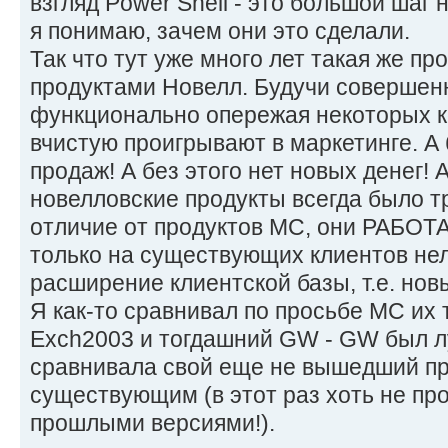
взгляд Power Shell - это большой шаг
я понимаю, зачем они это сделали.
Так что тут уже много лет такая же пр
продуктами Новелл. Будучи совершен
функционально опережая некоторых к
вчистую проигрывают в маркетинге. А 
продаж! А без этого нет новых денег!
новелловские продукты всегда было тр
отличие от продуктов МС, они РАБОТ
только на существующих клиентов нел
расширение клиентской базы, т.е. нов
Я как-то сравнивал по просьбе МС их
Exch2003 и тогдашний GW - GW был лу
сравнивала свой еще не вышедший пр
существующим (в этот раз хоть не пр
прошлыми версиями!).