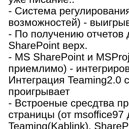
- Система регулирования
возможностей) - выигры
- По получению отчетов 
SharePoint верх.
- MS SharePoint и MSProj
приемлимо) - интегриро
Интеграция Teaming2.0 c
проигрывает
- Встроеные сресдтва п
страницы (от msoffice97 
Teaming(Kablink). ShareP