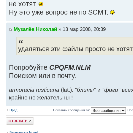
не хотят.
Ну это уже вопрос не по SCMT.
Музалёв Николай
» 13 мар 2008, 20:39
удаляться эти файлы просто не хотят
Попробуйте
CPQFM.NLM
Поиском или в почту.
armoracia rusticana
(lat.),
"блины"
и
"фиги"
всех
крайне не желательны !
Пред.
Показать сообщения за:
Пол
Ответить
Вернуться в Novell