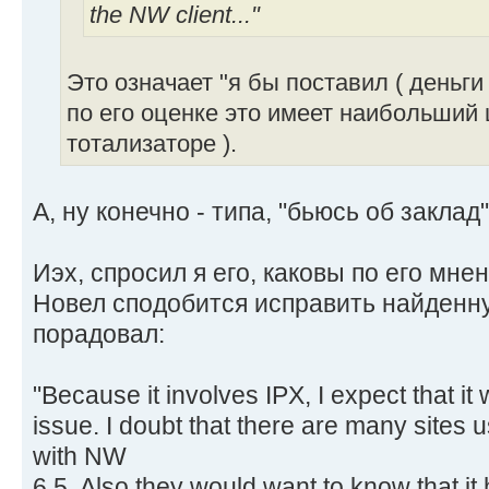
the NW client..."
Это означает "я бы поставил ( деньги )
по его оценке это имеет наибольший 
тотализаторе ).
А, ну конечно - типа, "бьюсь об заклад
Иэх, спросил я его, каковы по его мне
Новел сподобится исправить найденну
порадовал:
"Because it involves IPX, I expect that it 
issue. I doubt that there are many sites
with NW
6.5. Also they would want to know that it