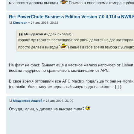
мы просто делаем выводы
Поимев в свое время геморр с ублю
Re: PowerChute Business Edition Version 7.0.4.114 и NW6.
Dimerson
» 24 апр 2007, 20:22
Мещеряков Андрей писал(а):
короче где тарятся поставщики: все упсы делятся на две категори
просто делаем выводы
Поимев в свое время геморр с ублюдко
Не факт не факт. Бывает еще и честное железо например от Liebe
весьма недурное по сравнению с мыльницами от APC.
В свое время отправили все APC Maxtrix подальше тк они не могли
(не любят блин пилу им идельный синус надо на входе :- [ ] ).
Мещеряков Андрей
» 24 апр 2007, 21:00
Откуда, млин, у дизеля на выходе пила?