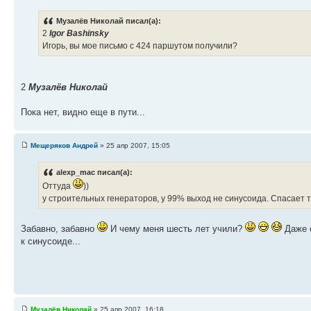
Музалёв Николай писал(а):
2
Igor Bashinsky
Игорь, вы мое письмо с 424 паршутом получили?
2
Музалёв Николай
Пока нет, видно еще в пути...
Мещеряков Андрей
» 25 апр 2007, 15:05
alexp_mac писал(а):
Оттуда
))
у строительных генераторов, у 99% выход не синусоида. Спасает
Забавно, забавно
И чему меня шесть лет учили?
Даже е
к синусоиде...
Музалёв Николай
» 25 апр 2007, 16:18