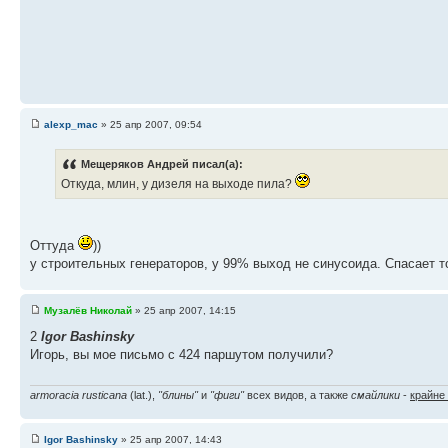
alexp_mac
» 25 апр 2007, 09:54
Мещеряков Андрей писал(а):
Откуда, млин, у дизеля на выходе пила?
Оттуда
))
у строительных генераторов, у 99% выход не синусоида. Спасает 
Музалёв Николай
» 25 апр 2007, 14:15
2
Igor Bashinsky
Игорь, вы мое письмо с 424 паршутом получили?
armoracia rusticana
(lat.),
"блины"
и
"фиги"
всех видов, а также
смайлики
-
крайне
Igor Bashinsky
» 25 апр 2007, 14:43