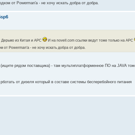
дком от Powerman'a - не хочу искать добра от добра.
5sp6
и: Дерьмо из Китая и АРС
И на novell.com ссылки ведут тоже только на АРС
м от Powerman'a - не хочу искать добра от добра.
rt (ищите рядом поставщика) - там мультиплатформенное ПО на JAVA тож
 рботать от дизеля который в составе системы бесперебойного питания