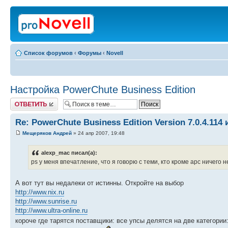
Список форумов
‹
Форумы
‹
Novell
Настройка PowerChute Business Edition
Ответить
Re: PowerChute Business Edition Version 7.0.4.114
Мещеряков Андрей
» 24 апр 2007, 19:48
alexp_mac писал(а):
ps у меня впечатление, что я говорю с теми, кто кроме apc ничего не 
А вот тут вы недалеки от истинны. Откройте на выбор
http://www.nix.ru
http://www.sunrise.ru
http://www.ultra-online.ru
короче где тарятся поставщики: все упсы делятся на две категори