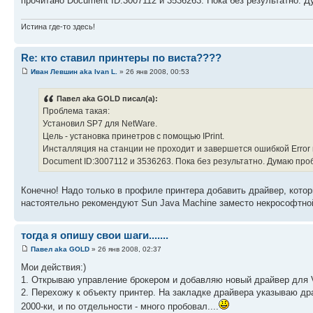
прочитано Document ID:3007112 и 3536263. Пока без результатно. 
Истина где-то здесь!
Re: кто ставил принтеры по виста????
Иван Левшин aka Ivan L.
» 26 янв 2008, 00:53
Павел aka GOLD писал(а):
Проблема такая:
Установил SP7 для NetWare.
Цель - установка принетров с помощью IPrint.
Инсталляция на станции не проходит и завершется ошибкой Error mess
Document ID:3007112 и 3536263. Пока без результатно. Думаю про
Конечно! Надо только в профиле принтера добавить драйвер, котор
настоятельно рекомендуют Sun Java Machine заместо некрософтно
тогда я опишу свои шаги.......
Павел aka GOLD
» 26 янв 2008, 02:37
Мои действия:)
1. Открываю управление брокером и добавляю новый драйвер для Vis
2. Перехожу к объекту принтер. На закладке драйвера указываю дра
2000-ки, и по отдельности - много пробовал....