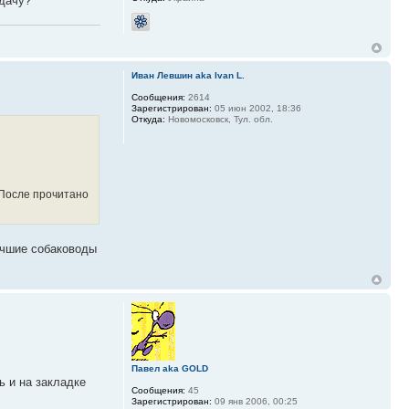
адачу?
Иван Левшин aka Ivan L.
Сообщения:
2614
Зарегистрирован:
05 июн 2002, 18:36
Откуда:
Новомосковск, Тул. обл.
. После прочитано
лучшие собаководы
Павел aka GOLD
ь и на закладке
Сообщения:
45
Зарегистрирован:
09 янв 2006, 00:25