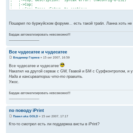
¦ ¦->Cop¦ description: Syntax error. (nwconfig-6
¦ ¦->Cop¦ ¦ 
¦ ¦->Cop¦ Press <Enter> to continu
¦ ¦->CopL------------------------------------------
¦ ¦->Copying file "SYS:\RESEARCH\IPV6\APACHE\AP2IPV
¦ ¦->Copying file "SYS:\RESEARCH\IPV6\NLS\4\IPV6
Пошарил по буржуйском форуме... есть такой трабл. Ланна хоть не 
¦ ¦->Copying file "SYS:\RESEARCH\IPV6\TOOLS\PING6
¦ L----------------------------------------------------
Бардак автоматизировать невозможно!!!
L==========================================================
_________________
Все чудесатее и чудесатее
Владимир Горяев
» 15 окт 2007, 16:59
Все чудесатее и чудесатее
Накатил на другой сервак с GW, Гвавой и БМ с Сурфконтролом, и уж
Нада в кансирватории что-то править.
Ужос.
Бардак автоматизировать невозможно!!!
_________________
по поводу iPrint
Павел aka GOLD
» 15 окт 2007, 17:17
Кто-то смотрел есть ли поддержка висты в iPrint?