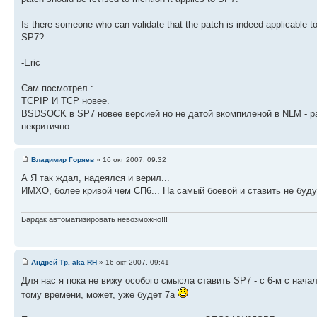
Is there someone who can validate that the patch is indeed applicable t
SP7?
-Eric
Сам посмотрел :
TCPIP И TCP новее.
BSDSOCK в SP7 новее версией но не датой вкомпиленой в NLM - раз
некритично.
Владимир Горяев
» 16 окт 2007, 09:32
А Я так ждал, надеялся и верил...
ИМХО, более кривой чем СП6... На самый боевой и ставить не буду
Бардак автоматизировать невозможно!!!
_________________
Андрей Тр. aka RH
» 16 окт 2007, 09:41
Для нас я пока не вижу особого смысла ставить SP7 - с 6-м с начал
тому времени, может, уже будет 7а