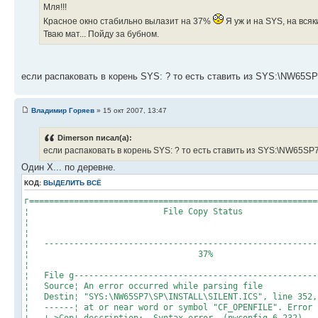
Мля!!!
Красное окно стабильно вылазит на 37%
Я уж и на SYS, на всяк
Тваю мат... Пойду за бубном.
если распаковать в корень SYS: ? то есть ставить из SYS:\NW65SP
Владимир Горяев
» 15 окт 2007, 13:47
Dimerson писал(а):
если распаковать в корень SYS: ? то есть ставить из SYS:\NW65SP7
Один Х... по деревне.
КОД:
ВЫДЕЛИТЬ ВСЁ
г==========================================================
¦ File Copy Stat
¦ 
¦ 
¦ -----------------------------------------------------
¦ 37%
¦ 
¦ File g------------------------------------------
¦ Source¦ An error occurred while parsing
¦ Destin¦ "SYS:\NW65SP7\SP\INSTALL\SILENT.ICS", li
¦ ------¦ at or near word or symbol "CF_OPENFILE". Erro