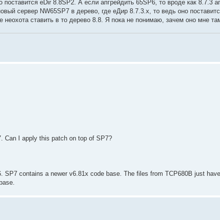
 поставится eDir 8.8SP2. А если апгрейдить 65SP6, то вроде как 8.7.3 а
новый сервер NW65SP7 в дерево, где еДир 8.7.3.х, то ведь оно поставитс
 неохота ставить в то дерево 8.8. Я пока не понимаю, зачем оно мне та
 Can I apply this patch on top of SP7?
 SP7 contains a newer v6.81x code base. The files from TCP680B just have
 base.