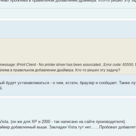
Думаю проблема в правильном добавлении драйвера. Кто-то решил эту з
age: iPrint Client - No printer driver has been associated...Error code: 65550
блема в правильном добавлении драйвера. Кто-то решил эту задачу?
ый будет устанавливаться - о чем, кстати, браузер и сообщает. Также 
й.
ta. (он же для XP и 2000 - так написано на сайте производителя).
йвер добавленный выше. Закладки Vista тут нет.......Пробовал добавлят