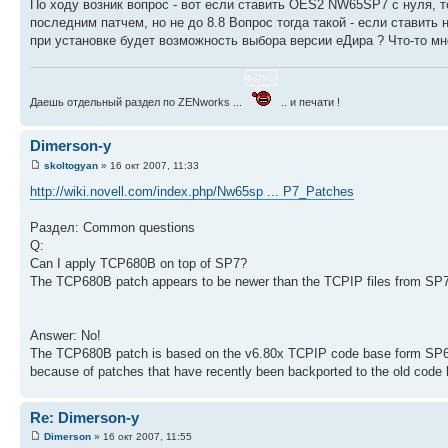
По ходу возник вопрос - вот если ставить OES2 NW65SP7 с нуля, то
последним патчем, но не до 8.8 Вопрос тогда такой - если ставить 
при установке будет возможность выбора версии еДира ? Что-то мне
Даешь отдельный раздел по ZENworks ...
.. и печати !
Dimerson-у
skoltogyan
» 16 окт 2007, 11:33
http://wiki.novell.com/index.php/Nw65sp ... P7_Patches
Раздел: Common questions
Q:
Can I apply TCP680B on top of SP7?
The TCP680B patch appears to be newer than the TCPIP files from SP7.
Answer: No!
The TCP680B patch is based on the v6.80x TCPIP code base form SP6.
because of patches that have recently been backported to the old code
Re: Dimerson-у
Dimerson
» 16 окт 2007, 11:55