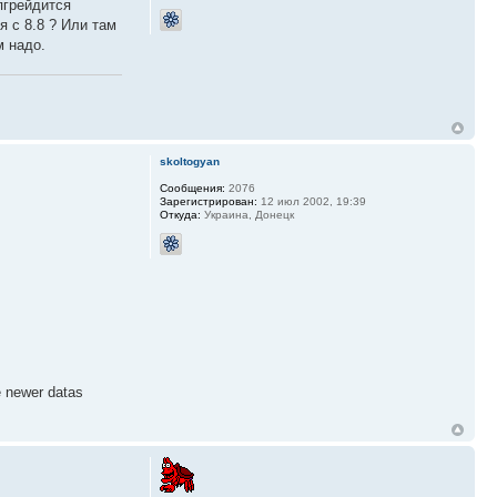
пгрейдится
я с 8.8 ? Или там
м надо.
skoltogyan
Сообщения:
2076
Зарегистрирован:
12 июл 2002, 19:39
Откуда:
Украина, Донецк
 newer datas