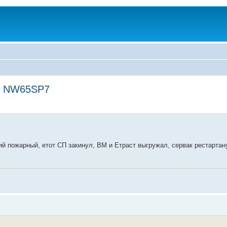
ли NW65SP7
й пожарный, етот СП закинул, BM и Етраст выгружал, сервак рестартанул