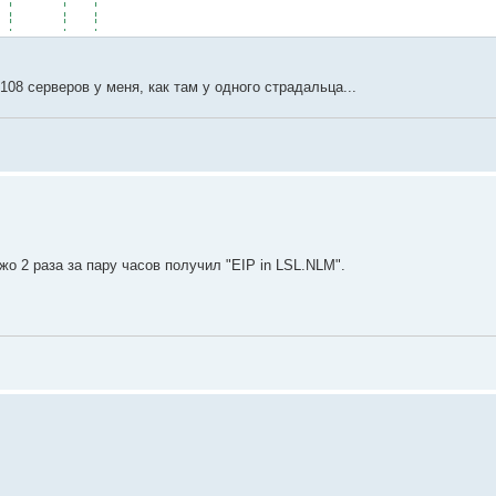
-232) ¦ ¦ ¦
¦ ¦
e. ¦ ¦ ¦
-------- ¦ ¦
6.ZIP.". ¦ ¦
.MSG.". ¦ ¦
108 серверов у меня, как там у одного страдальца...
.NLM.". ¦ ¦
----------- ¦
============-
о 2 раза за пару часов получил "EIP in LSL.NLM".