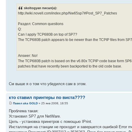
skoltogyan писал(а):
http://wiki.novell.com/index.php/Nw65sp7#Post_SP7_Patches
Раздел: Common questions
Q:
Can I apply TCP680B on top of SP7?
The TCP680B patch appears to be newer than the TCPIP files from SP7. 
Answer: No!
The TCP680B patch is based on the v6.80x TCPIP code base form SP6.
patches that have recently been backported to the old code base.
См выше я о том что убедился сам в этом.
кто ставил принтеры по виста????
Павел aka GOLD
» 25 янв 2008, 18:55
Проблема такая:
Установил SP7 для NetWare.
Цель - установка принетров с помощью IPrint.
Инсталляция на станции не проходит и завершется ошибкой Error messag