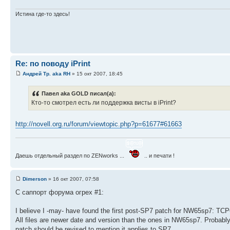
Истина где-то здесь!
Re: по поводу iPrint
Андрей Тр. aka RH
» 15 окт 2007, 18:45
Павел aka GOLD писал(а):
Кто-то смотрел есть ли поддержка висты в iPrint?
http://novell.org.ru/forum/viewtopic.php?p=61677#61663
Даешь отдельный раздел по ZENworks ...
.. и печати !
Dimerson
» 16 окт 2007, 07:58
C саппорт форума огрех #1:
I believe I -may- have found the first post-SP7 patch for NW65sp7: TC
All files are newer date and version than the ones in NW65sp7. Probably
patch should be revised to mention it applies to SP7.