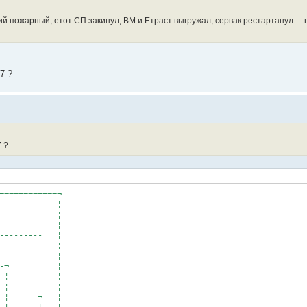
ий пожарный, етот СП закинул, BM и Етраст выгружал, сервак рестартанул.. - 
7 ?
 ?
============¬
us ¦
¦
¦
----------- ¦
 ¦
¦
--------¬ ¦
 file ¦ ¦
ne 352, ¦ ¦
r ¦------¬ ¦