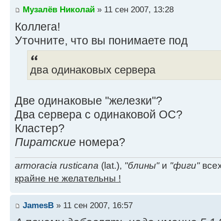
Музалёв Николай
» 11 сен 2007, 13:28
Коллега!
Уточните, что вы понимаете под
два одинаковых сервера
Две одинаковые "железки"?
Два сервера с одинаковой ОС?
Кластер?
Пиратские
номера?
armoracia rusticana
(lat.),
"блины"
и
"фиги"
всех
крайне не желательны !
JamesB
» 11 сен 2007, 16:57