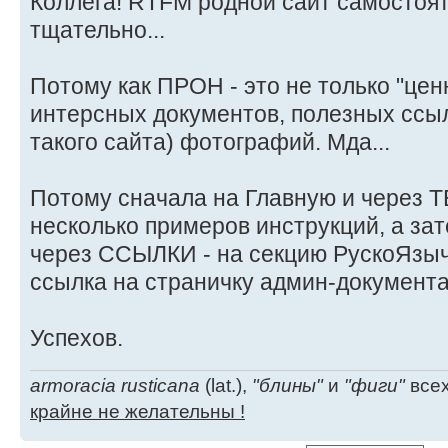
Коллега! RTFM родной сайт самостоят
L---------------------------------
тщательно...
---------------------
Потому как ПРОН - это не только "цен
интерсных документов, полезных ссы
такого сайта) фотографий. Мда...
Потому сначала на Главную и через 
несколько примеров инструкций, а за
через ССЫЛКИ - на секцию РускоЯзыч
ссылка на страничку админ-документа
Успехов.
armoracia rusticana
(lat.),
"блины"
и
"фиги"
всех
крайне не желательны !