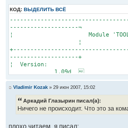
КОД:
ВЫДЕЛИТЬ ВСЁ
----------------------------------
--------------------¬
¦ Module 'TOOLBOX.NL
¦
+---------------------------------
--------------------+
¦ Vers
1.09d 
¦ Creatio
20/08/1998 -
Vladimir Kozak
» 29 июн 2007, 15:02
¦ Address
Аркадий Глазырин писал(а):
OS -
Ничего не происходит. Что это за ко
¦ Bytes of memory req
76 967 -
плохо читаем, я писал: