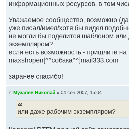
информационных ресурсов, в том числ
-
¦ Module lo
Уважаемое сообщество, возможно (даж
-
уже писал/имел/хотя бы видел подобн
¦ Reent
не могли бы поделится шаблоном или
No -
экземпляром?
¦ Preemp
если есть возможность - пришлите на 
No -
maxshopen[^^собака^^]mail333.com
¦ Loads only in 
No -
заранее спасибо!
¦ Multiple copies c
No -
¦ Loads only in protecte
Музалёв Николай
» 04 сен 2007, 15:04
No -
¦ Will unload aut
или даже рабочим экземпляром?
No -
¦ Can be un
Yes 