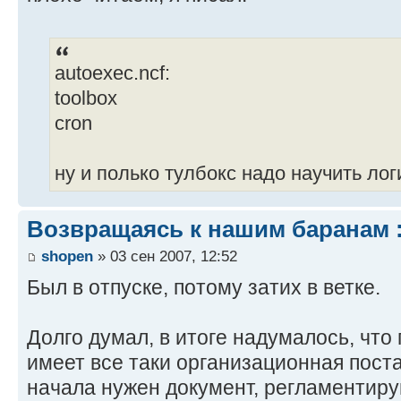
-
¦ Allocated
57 344 100% -
autoexec.ncf:
¦ Bytes i
toolbox
27 496 48% -
cron
¦ Bytes not
21 984 38% -
¦ Bytes used as
ну и полько тулбокс надо научить лог
7 864 14% -
Возвращаясь к нашим баранам :
-
shopen
» 03 сен 2007, 12:52
¦ Total 
Был в отпуске, потому затих в ветке.
307 -
¦ Nodes i
23 -
Долго думал, в итоге надумалось, чт
¦ Nodes not
имеет все таки организационная постан
284 -
начала нужен документ, регламентир