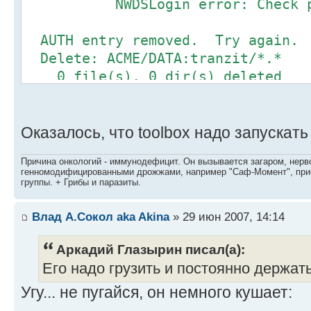
NWDSLogin error: Check pas
AUTH entry removed. 
Delete: ACME/DATA:tr
0 file(s), 0 dir(s) de
Оказалось, что toolbox надо запускать 
Причина онкологий - иммунодефицит. Он вызывается загаром, нерво
генномодифицированными дрожжами, например "Саф-Момент", приё
группы. + Грибы и паразиты.
Влад А.Сокол aka Akina
» 29 июн 2007, 14:14
Аркадий Глазырин писал(а):
Его надо грузить и постоянно держат
Угу... не пугайся, он немного кушает: