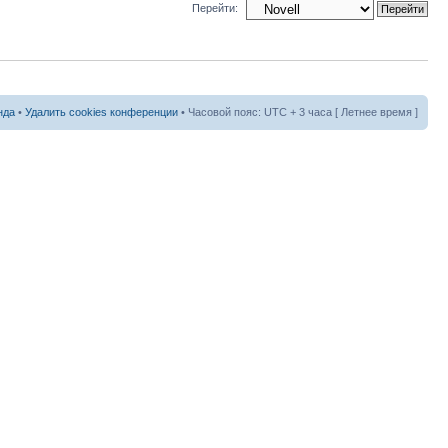
Перейти:
нда
•
Удалить cookies конференции
• Часовой пояс: UTC + 3 часа [ Летнее время ]