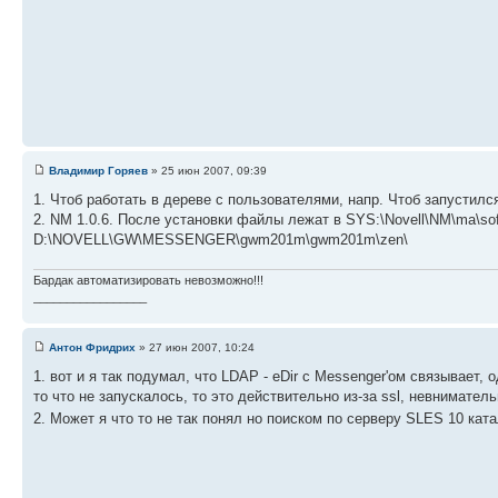
Владимир Горяев
» 25 июн 2007, 09:39
1. Чтоб работать в дереве с пользователями, напр. Чтоб запустился
2. NM 1.0.6. После установки файлы лежат в SYS:\Novell\NM\ma\softw
D:\NOVELL\GW\MESSENGER\gwm201m\gwm201m\zen\
Бардак автоматизировать невозможно!!!
_________________
Антон Фридрих
» 27 июн 2007, 10:24
1. вот и я так подумал, что LDAP - eDir с Messenger'ом связывает
то что не запускалось, то это действительно из-за ssl, невниматель
2. Может я что то не так понял но поиском по серверу SLES 10 ката