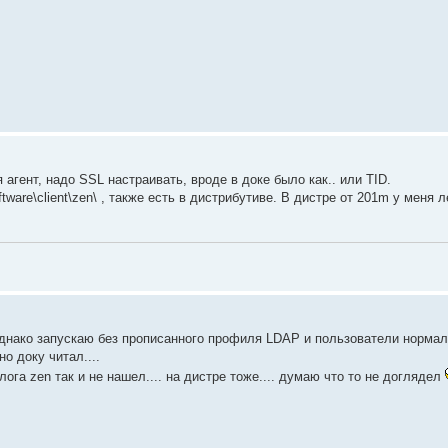
 агент, надо SSL настраивать, вроде в доке было как.. или TID.
are\client\zen\ , также есть в дистрибутиве. В дистре от 201m у меня л
, однако запускаю без прописанного профиля LDAP и пользователи нормал
но доку читал....
лога zen так и не нашел.... на дистре тоже.... думаю что то не доглядел