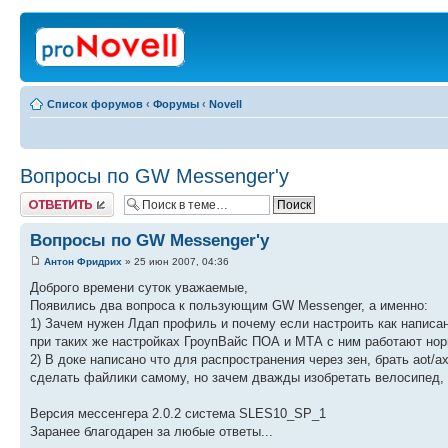
Список форумов
‹
Форумы
‹
Novell
Вопросы по GW Messenger'у
Ответить
Вопросы по GW Messenger'у
Антон Фридрих
» 25 июн 2007, 04:36
Доброго времени суток уважаемые,
Появились два вопроса к пользующим GW Messenger, а именно:
1) Зачем нужен Лдап профиль и почему если настроить как написано
при таких же настройках ГроупВайс ПОА и МТА с ним работают но
2) В доке написано что для распространения через зен, брать aot/a
сделать файлики самому, но зачем дважды изобретать велосипед, 
Версия мессенгера 2.0.2 система SLES10_SP_1
Заранее благодарен за любые ответы...