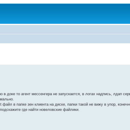
 в доке то агент мессенгера не запускается, в логах надпись, лдап сер
рмально.
xt файл в папке зен клиента на диске, папки такой не вижу в упор, конеч
подскажите где найти новеловские файлики.