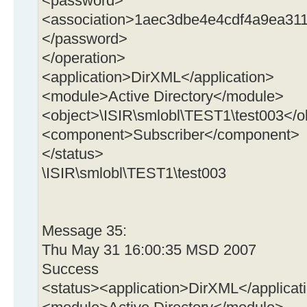
<password>
<association>1aec3dbe4e4cdf4a9ea311
</password>
</operation>
<application>DirXML</application>
<module>Active Directory</module>
<object>\ISIR\smlobl\TEST1\test003</o
<component>Subscriber</component>
</status>
\ISIR\smlobl\TEST1\test003
Message 35:
Thu May 31 16:00:35 MSD 2007
Success
<status><application>DirXML</applicat