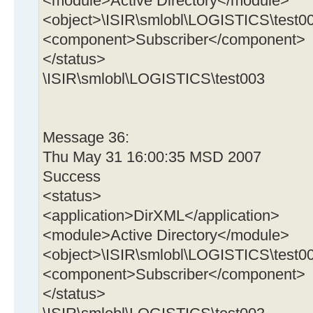
<module>Active Directory</module>
<object>\ISIR\smlobl\LOGISTICS\test0
<component>Subscriber</component>
</status>
\ISIR\smlobl\LOGISTICS\test003
Message 36:
Thu May 31 16:00:35 MSD 2007
Success
<status>
<application>DirXML</application>
<module>Active Directory</module>
<object>\ISIR\smlobl\LOGISTICS\test0
<component>Subscriber</component>
</status>