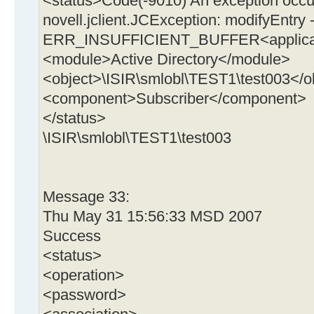
<status>Code(-9010) An exception occu
novell.jclient.JCException: modifyEntry 
ERR_INSUFFICIENT_BUFFER<applicati
<module>Active Directory</module>
<object>\ISIR\smlobl\TEST1\test003</o
<component>Subscriber</component>
</status>
\ISIR\smlobl\TEST1\test003
Message 33:
Thu May 31 15:56:33 MSD 2007
Success
<status>
<operation>
<password>