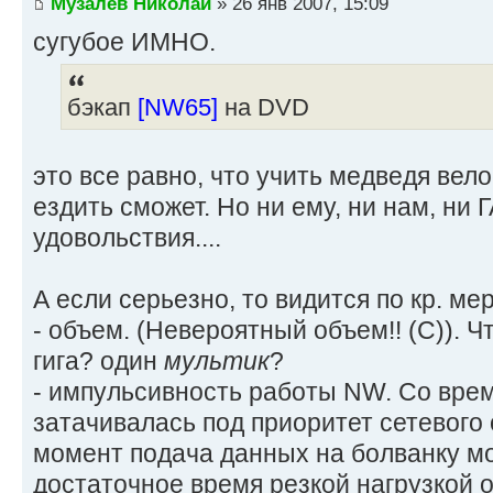
Музалёв Николай
» 26 янв 2007, 15:09
сугубое ИМНО.
бэкап
[NW65]
на DVD
это все равно, что учить медведя вел
ездить сможет. Но ни ему, ни нам, ни Г
удовольствия....
А если серьезно, то видится по кр. ме
- объем. (Невероятный объем!! (С)). Ч
гига? один
мультик
?
- импульсивность работы NW. Со вр
затачивалась под приоритет сетевого
момент подача данных на болванку м
достаточное время резкой нагрузкой о