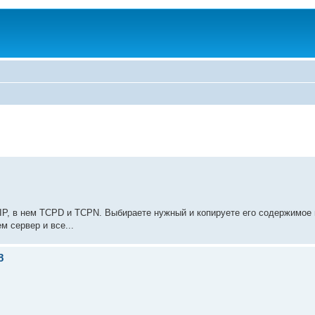
IP, в нем TCPD и TCPN. Выбираете нужный и копируете его содержимое 
 сервер и все...
8