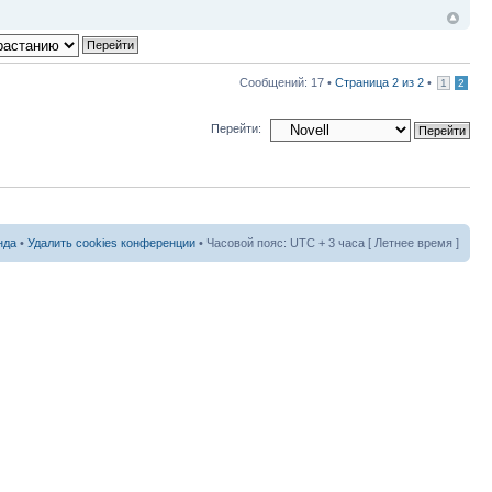
Сообщений: 17 •
Страница
2
из
2
•
1
2
Перейти:
нда
•
Удалить cookies конференции
• Часовой пояс: UTC + 3 часа [ Летнее время ]