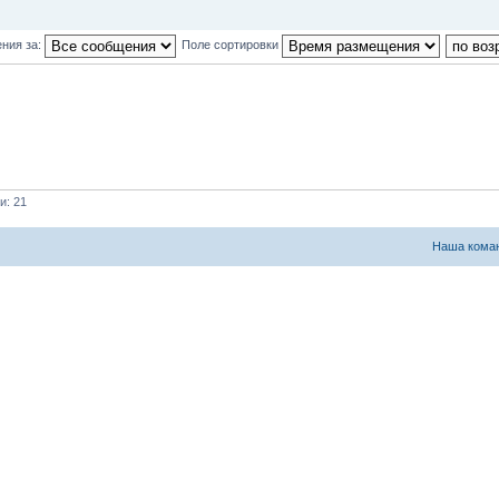
ния за:
Поле сортировки
и: 21
Наша кома