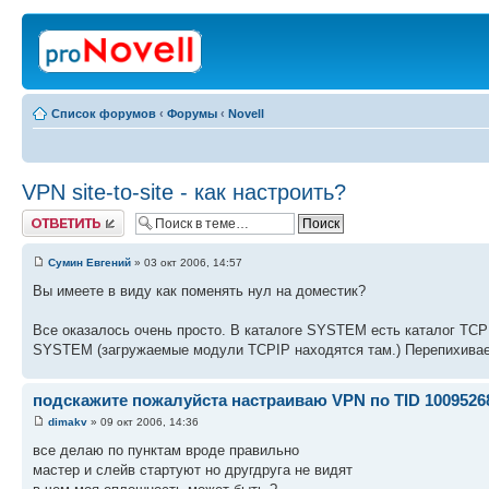
Список форумов
‹
Форумы
‹
Novell
VPN site-to-site - как настроить?
Ответить
Сумин Евгений
» 03 окт 2006, 14:57
Вы имеете в виду как поменять нул на доместик?
Все оказалось очень просто. В каталоге SYSTEM есть каталог TCP
SYSTEM (загружаемые модули TCPIP находятся там.) Перепихиваем
подскажите пожалуйста настраиваю VPN по TID 1009526
dimakv
» 09 окт 2006, 14:36
все делаю по пунктам вроде правильно
мастер и слейв стартуют но другдруга не видят