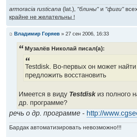
armoracia rusticana
(lat.),
"блины"
и
"фиги"
всех
крайне не желательны !
Владимир Горяев
» 27 сен 2006, 16:33
Музалёв Николай писал(а):
Testdisk. Во-первых он может найт
предложить восстановить
Имеется в виду
Testdisk
из полного н
др. программе?
речь о др. программе
-
http://www.cgsec
Бардак автоматизировать невозможно!!!
_________________