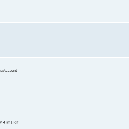
ixAccount
-f im1.ldif