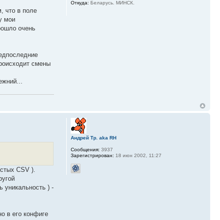
Откуда:
Беларусь. МИНСК.
, что в поле
у мои
рошло очень
редпоследние
происходит смены
жний...
Андрей Тр. aka RH
Сообщения:
3937
Зарегистрирован:
18 июн 2002, 11:27
стых CSV ).
ругой
ь уникальность ) -
о в его конфиге