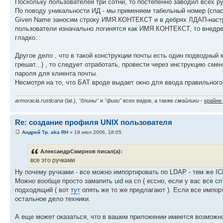
Поскольку пользователей три сотни, то постепенно заводил всех ру
По поводу уникальности ИД - мы применяем табельный номер (спаси
Given Name заносим строку ИМЯ.КОНТЕКСТ и в дебрях ЛДАП-настро
пользователи изначально логинятся как ИМЯ.КОНТЕКСТ, то внедрени
гладко.
Другое дело , что в такой конструкции почты есть один подводный
грешат...) , то следует отработать, провести через инструкцию см
пароля для клиента почты.
Несмотря на то, что БАТ вроде выдает окно для ввода правильного
armoracia rusticana
(lat.),
"блины"
и
"фиги"
всех видов, а также
смайлики
-
крайне
Re: создание профиля UNIX пользователя
Андрей Тр. aka RH
» 19 июл 2006, 18:05
АлександрСмирнов писал(а):
все это ручками
Ну почему ручками - все можно импортировать по LDAP - тем же IC
Можно вообще просто замапить uid на cn ( ессно, если у вас все c
подходящий ( вот
тут
опять же то же предлагают ). Если все импорти
остальное дело техники.
А еще может оказаться, что в вашем приложении имеется возможнос