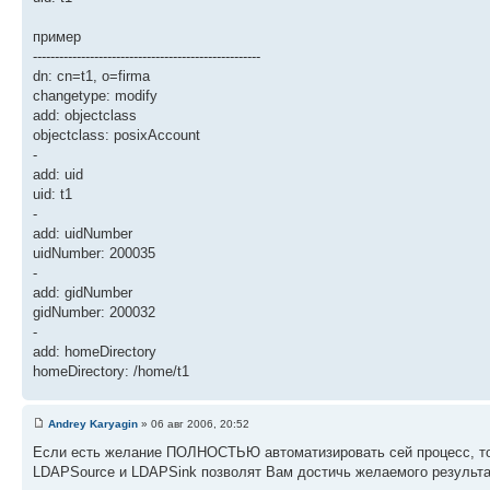
пример
----------------------------------------------------
dn: cn=t1, o=firma
changetype: modify
add: objectclass
objectclass: posixAccount
-
add: uid
uid: t1
-
add: uidNumber
uidNumber: 200035
-
add: gidNumber
gidNumber: 200032
-
add: homeDirectory
homeDirectory: /home/t1
Andrey Karyagin
» 06 авг 2006, 20:52
Если есть желание ПОЛНОСТЬЮ автоматизировать сей процесс, то 
LDAPSource и LDAPSink позволят Вам достичь желаемого результа