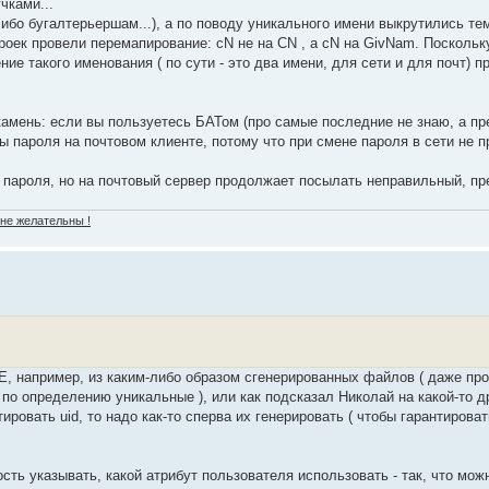
чками...
бо бугалтерьершам...), а по поводу уникального имени выкрутились тем
ек провели перемапирование: cN не на CN , а cN на GivNam. Поскольк
е такого именования ( по сути - это два имени, для сети и для почт) п
 камень: если вы пользуетесь БАТом (про самые последние не знаю, а п
ены пароля на почтовом клиенте, потому что при смене пароля в сети не 
 пароля, но на почтовый сервер продолжает посылать неправильный, пре
 не желательны !
E, например, из каким-либо образом сгенерированных файлов ( даже про
n по определению уникальные ), или как подсказал Николай на какой-то д
ровать uid, то надо как-то сперва их генерировать ( чтобы гарантироват
ть указывать, какой атрибут пользователя использовать - так, что можн