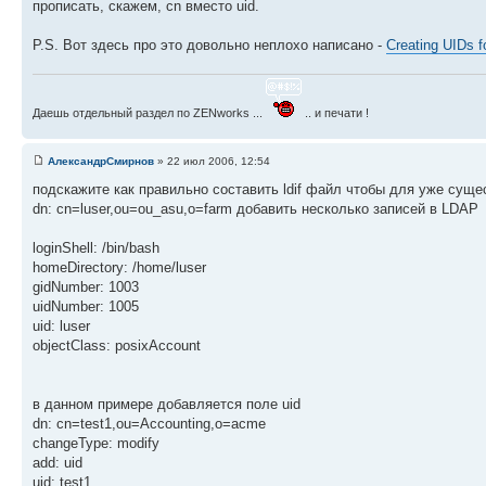
прописать, скажем, cn вместо uid.
P.S. Вот здесь про это довольно неплохо написано -
Creating UIDs f
Даешь отдельный раздел по ZENworks ...
.. и печати !
АлександрСмирнов
» 22 июл 2006, 12:54
подскажите как правильно составить ldif файл чтобы для уже сущ
dn: cn=luser,ou=ou_asu,o=farm добавить несколько записей в LDAP
loginShell: /bin/bash
homeDirectory: /home/luser
gidNumber: 1003
uidNumber: 1005
uid: luser
objectClass: posixAccount
в данном примере добавляется поле uid
dn: cn=test1,ou=Accounting,o=acme
changeType: modify
add: uid
uid: test1