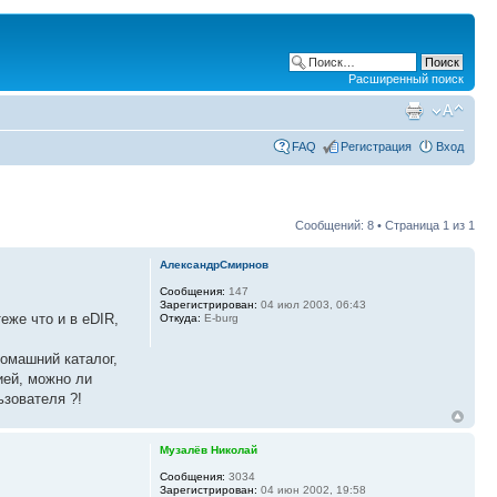
Расширенный поиск
FAQ
Регистрация
Вход
Сообщений: 8 • Страница
1
из
1
АлександрСмирнов
Сообщения:
147
Зарегистрирован:
04 июл 2003, 06:43
еже что и в eDIR,
Откуда:
E-burg
омашний каталог,
ией, можно ли
ьзователя ?!
Музалёв Николай
Сообщения:
3034
Зарегистрирован:
04 июн 2002, 19:58