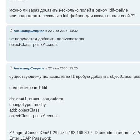
можно ли зараз добавить несколько полей в одном ldif-файле
или надо делать несколько ldif-файлов для каждого поля свой ??
АлександрСмирнов
» 22 июл 2006, 14:32
не получается добавить пользователю
objectClass: posixAccount
АлександрСмирнов
» 22 июл 2006, 15:25
существующему пользователю t1 пробую добавить objectClass: pos
содержимое im1.ldif
dn: cn=t1, ou=ou_asu,o=farm
changeType: modify
add: objectClass
objectClass: posixAccount
Z:\mgmt\ConsoleOne\1.2\bin>-h 192.168.30.7 -D cn=admin,o=farm -Z -W 
Enter LDAP Password: