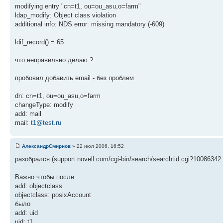
modifying entry "cn=t1, ou=ou_asu,o=farm"
ldap_modify: Object class violation
additional info: NDS error: missing mandatory (-609)
ldif_record() = 65
что неправильно делаю ?
пробовал добавить email - без проблем
dn: cn=t1, ou=ou_asu,o=farm
changeType: modify
add: mail
mail:
t1@test.ru
АлександрСмирнов
» 22 июл 2006, 16:52
разобрался (support.novell.com/cgi-bin/search/searchtid.cgi?10086342.
Важно чтобы после
add: objectclass
objectclass: posixAccount
было
add: uid
uid: t1