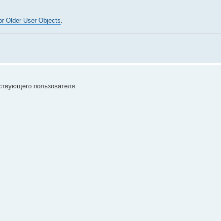
or Older User Objects
.
ествующего пользователя