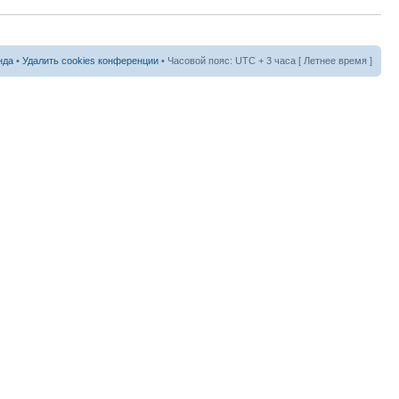
нда
•
Удалить cookies конференции
• Часовой пояс: UTC + 3 часа [ Летнее время ]